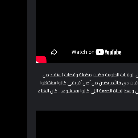
 لكن الولايات الجنوبية فضلت مكملة وفضلت تستفيد من
د ما اتجرمت في أمريكا كلها سنة 1865.. وفي الأوقات دي فالأمريكيين من أصل أفريقي كانوا بيشتغلوا
سط الحياة الصعبة اللي كانوا بيعيشوها.. كان الغناء