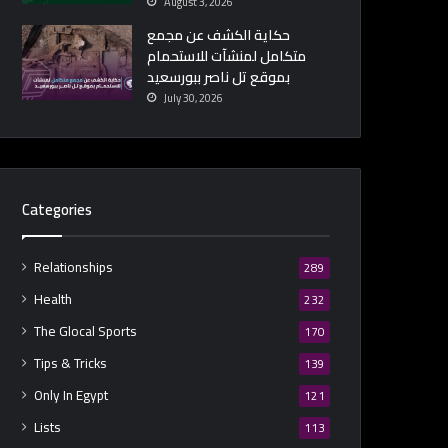
August 3, 2026
حكاية الكشف عن مجمع
متكامل لمنشآت للاستحمام
بموقع تل ناصر ببورسعيد
July 30, 2026
Categories
Relationships
289
Health
232
The Glocal Sports
170
Tips & Tricks
139
Only In Egypt
121
Lists
113