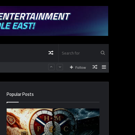
Random
Search
Random
Sidebar
Follow
Article
for
Article
Popular Posts