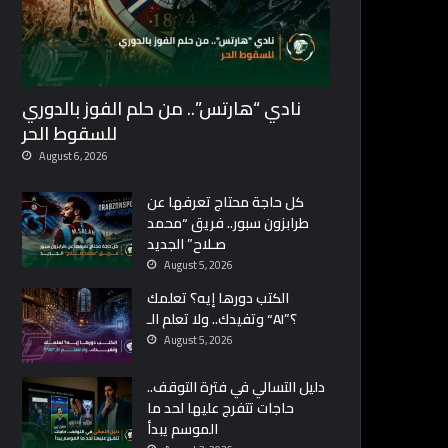
نادي “هارتس”.. من حلم الفوز بالدوري
للسقوط الحر
August 6, 2026
كل حاجة محتاج تعرفها عن
طرابزون سبور.. فريق “محمد
صـلاح” الجديد
August 5, 2026
الكتب دورها إيه؟ تعلمك
وتفيدك.. ولا تعلم الـ “AI”؟
August 5, 2026
دليل التسالي في فترة التوقف..
حاجات تتفرج عليها لحد ما
الموسم يبدأ