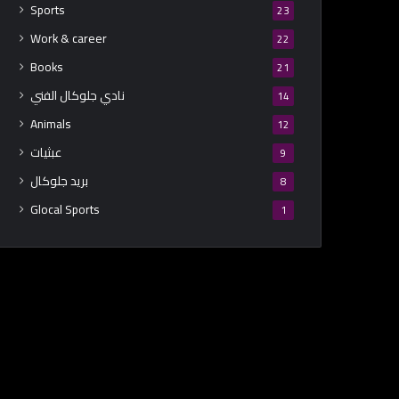
Sports
23
Work & career
22
Books
21
نادي جلوكال الفني
14
Animals
12
عبثيات
9
بريد جلوكال
8
Glocal Sports
1