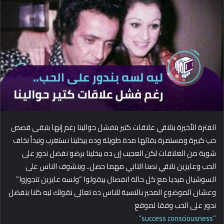
d
a
n
e
m
a
i
l
الفترة الأخيرة بنلاقي علاقات كتير بتفشل حوالينا رغم إنها بتبقى قصص
حب كبيرة ومستمرة بقالها مدة طويلة وده بيخلينا نستغرب ونبدأ نخاف
شوية من العلاقات لكن العجيب إن ده بيخلينا برضو نفضل ندور على
الحب وعايزين نلاقي نصنا التاني مهما حصل.. وبنشوف الناس على
السوشيال ميديا مع كل حالة انفصال بيقولوا “ولسه عايزين تتجوزوا”
وعشان الموضوع المحير بالنسبة للناس ده تعالى نقولك ليه كلنا بنفضل
ندور على الحب وفقا لموقع
“success consciousness”