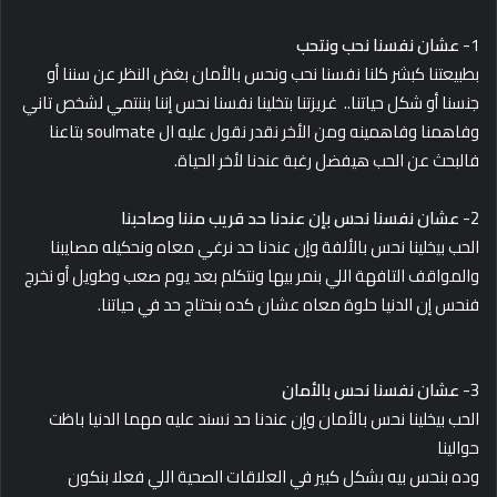
1-
عشان
نفسنا نحب ونتحب
بطبيعتنا كبشر كلنا نفسنا نحب ونحس بالأمان بغض النظر عن سننا أو
جنسنا أو شكل حياتنا.. غريزتنا بتخلينا نفسنا نحس إننا بننتمي لشخص تاني
وفاهمنا وفاهمينه ومن الأخر نقدر نقول عليه ال soulmate بتاعنا
فالبحث عن الحب هيفضل رغبة عندنا لأخر الحياة.
2-
عشان نفسنا نحس بإن عندنا حد قريب مننا وصاحبنا
الحب بيخلينا نحس بالألفة وإن عندنا حد نرغي معاه ونحكيله مصايبنا
والمواقف التافهة اللي بنمر بيها ونتكلم بعد يوم صعب وطويل أو نخرج
فنحس إن الدنيا حلوة معاه عشان كده بنحتاج حد في حياتنا.
3-
عشان نفسنا نحس بالأمان
الحب بيخلينا نحس بالأمان وإن عندنا حد نسند عليه مهما الدنيا باظت
حوالينا
وده بنحس بيه بشكل كبير في العلاقات الصحية اللي فعلا بنكون