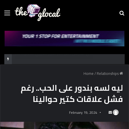
Menu
Se
fo
كل حاجة محتاج تعرفها عن طرابزون سبور.. فريق “محمد صـلاح” الجديد
/
Relationships
Home
ليه لسه بندور على الحب.. رغم
فشل علاقات كتير حوالينا
February 19, 2024
S
e
n