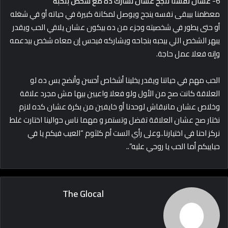
6-
عشان نفسنا ننجح عشان نشارك ده مع شخص بنحبه
معظمنا بيبقى نفسه ينجح ويوصل لمكانة كبيرة في حياته أو في شغله
أو حتى يطور في شخصيته وجزء من ده بيكون عشان يلاقي الحب ويقدر
يبهر الشخص اللي بيحبه بنجاحه ويشاركه فيحس إن معاه شخص بيدعمه
وإنه فعلا عمل حاجة.
الحب مهم في حياتنا ويقدر يخلينا أشخاص أحسن وأنضج بس ده لو
العلاقة كانت صح من الأول ولو فعلا واعيين بيها مش مجرد علاقة
وخلاص عشان مانبقاش لوحدنا أو خايفين من بكرة عشان كده لازم
نختار صح عشان العلاقة تفضل وتستمر و مهما ناس حوالينا اختارت غلط
نركز احنا في اختيارنا..وعلى رأي الست أم كلثوم “العيب فيكم يا في
حبايبكم أما الحب يا روحي عليه”..
The Glocal