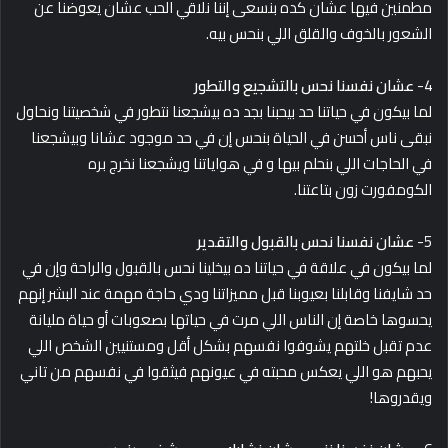
مطمنين فيها عشان كده بنسعى إننا نلاقي الحب عشان يعوضنا عن
الشعور بالخوف والقلق اللي بنحس بيه.
4-
عشان نفسنا نحس بالتشجيع والتطور
لما بيكون في حياتنا حد بيحبنا بجد ده بيشجعنا نتطور في شخصيتنا ونحاول
نبقى ناس أحسن في الحياة بنحس إن في حد موجود عشانا وبيشجعنا
في الحاجات اللي بنحلم بيها و في هواياتنا ويشجعنا نخرج بره
الكومفورت زون بتاعتنا.
5-
عشان نفسنا نحس بالقبول والتقدير
لما بيكون في علاقة في حياتنا ده بيخلينا نحس بالقبول والراحة وإن في
حد شايفنا وقابلنا بعيوبنا قبل مميزاتنا ودي حاجة مهمة عند البشر إنهم
يحسوها خاصة إن الناس اللي مرت في حياتها بصعوبات أو حياة مليانة
عدم تقبل خلتهم يشوفوا نفسهم بشكل أقل ومستنيين الشخص اللي
يحبهم هو اللي يعكس محبته في عيونهم فيثقوا في نفسهم من تاني
ويقدروها!