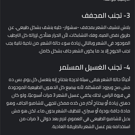
3- تجنب المجفف
بلاش تنشيف الشعر بمجفف -سشوار- خليه ينشف بشكل طبيعي، عن
طريق نفض الميه، وفك التشابكات، لأن الحرار هتأدي لإزالة كل الترطيب
الموجود في الشعر وبالتالي زيادة سوء حالة الشعر، من ناحية تانية يجب
تجنب الخروج إلا بد ما يكون الشعر جاف بشكل كامل.
4- تجنب الغسيل المستمر
أحيانًا حالة الشعر بتبقى سيئة لدرجة بتحتاج إنه يتغسل كل يوم، بس ده
مش صح وبيزود المشكلة، لأنه بيضيع كل الدهون الطبيعية الموجودة
في فروة الراس، لذلك يكفي غسيل الشعر 3 مرات أسبوعيًا، ولو كان
دهني زيادة أو بيحتاج أكتر من كده ممكن تتجهي للشامبو الجاف، وهو
مادة جافة بودرة أو سبراي، لتنظيف الشعر بدون ماء، لكن هو مش
بديل للشامبو الطبيعي في العموم، لازم بعد حوالي 3 مرات من
استخدامه يتم غسل الشعر بالطريقة العادية.