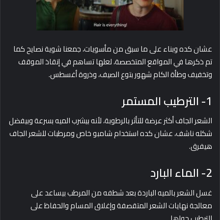
عشان كده وبناء على ما سبق من مأسويات، جمعنا شوية نصايح كما
تم ذكرها في المواقع المتخصصة، لعلها تساهم في إنقاذ الموقف
وتخفيف وطأة الكام شهور بتوع الصيف، وذروة أغسطس.
1- الترطيب المستمر
الشعر الجاف أكثر عرضة للتأثر بالرطوبة، لأنه بيشرب الميه بسرعة وبيفضل
شكله ناشف، عشان كده استخدام شامبو خاص ومرطبات للشعر الجاف
هيفرق.
2- الماء البارد
غسل الشعر بالميه الباردة بعد شطفه من المرطب بيساعد على
معالجة نهايات الشعر المتقصفة وإغلاق المسام والحفاظ على
الترطيب جواها.