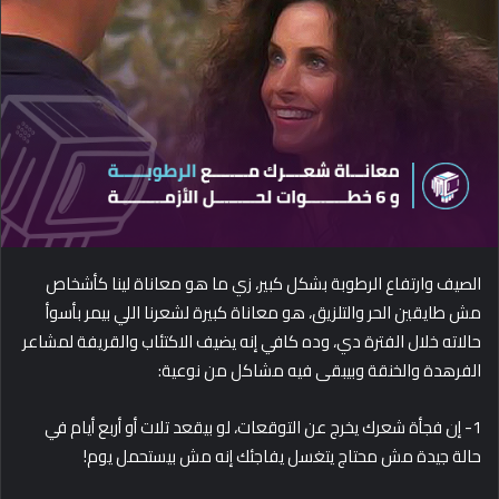
d
a
n
e
m
a
i
l
الصيف وارتفاع الرطوبة بشكل كبير، زي ما هو معاناة لينا كأشخاص
مش طايقين الحر والتلزيق، هو معاناة كبيرة لشعرنا اللي بيمر بأسوأ
حالاته خلال الفترة دي، وده كافي إنه يضيف الاكتئاب والقريفة لمشاعر
الفرهدة والخنقة وبيبقى فيه مشاكل من نوعية:
1- إن فجأة شعرك يخرج عن التوقعات، لو بيقعد تلات أو أربع أيام في
حالة جيدة مش محتاج يتغسل يفاجئك إنه مش بيستحمل يوم!