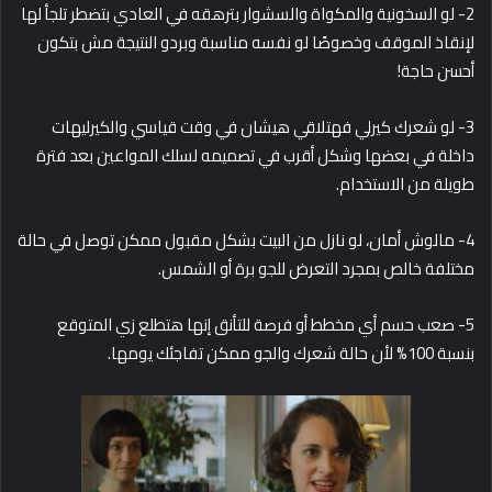
2- لو السخونية والمكواة والسشوار بترهقه في العادي بتضطر تلجأ لها
لإنقاذ الموقف وخصوصًا لو نفسه مناسبة وبردو النتيجة مش بتكون
أحسن حاجة!
3- لو شعرك كيرلي فهتلاقي هيشان في وقت قياسي والكيرليهات
داخلة في بعضها وشكل أقرب في تصميمه لسلك المواعين بعد فترة
طويلة من الاستخدام.
4- مالوش أمان، لو نازل من البيت بشكل مقبول ممكن توصل في حالة
مختلفة خالص بمجرد التعرض للجو برة أو الشمس.
5- صعب حسم أي مخطط أو فرصة للتأنق إنها هتطلع زي المتوقع
بنسبة 100% لأن حالة شعرك والجو ممكن تفاجئك يومها.