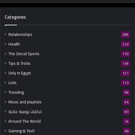
Categories
Relationships
289
Health
233
The Glocal Sports
170
Tips & Tricks
139
Only In Egypt
121
Lists
113
Trending
98
Music and playlists
96
حكايات يومية عادية
83
Around The World
74
Gaming & Tech
66