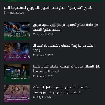
نادي “هارتس”.. من حلم الفوز بالدوري للسقوط الحر
August 6, 2026
كل حاجة محتاج تعرفها عن طرابزون سبور.. فريق
“محمد صـلاح” الجديد
August 5, 2026
الكتب دورها إيه؟ تعلمك وتفيدك.. ولا تعلم الـ
“AI”؟
August 5, 2026
دليل التسالي في فترة التوقف.. حاجات تتفرج عليها
لحد ما الموسم يبدأ
August 3, 2026
حكاية الكشف عن مجمع متكامل لمنشآت
للاستحمام بموقع تل ناصر ببورسعيد
July 30, 2026