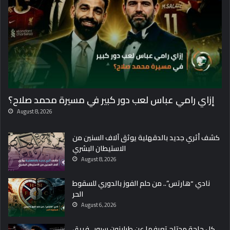
خ
ن
و
ق
و
ح
ا
ل
ت
إزاي رامي عباس لعب دور كبير في مسيرة محمد صلاح؟
ك
ا
August 8, 2026
ل
ن
كشف أثري جديد بالدقهلية يوثق آلاف السنين من
ف
الاستيطان البشري
س
August 8, 2026
ي
ة
نادي “هارتس”.. من حلم الفوز بالدوري للسقوط
م
الحر
ش
August 6, 2026
ك
و
كل حاجة محتاج تعرفها عن طرابزون سبور.. فريق
ي