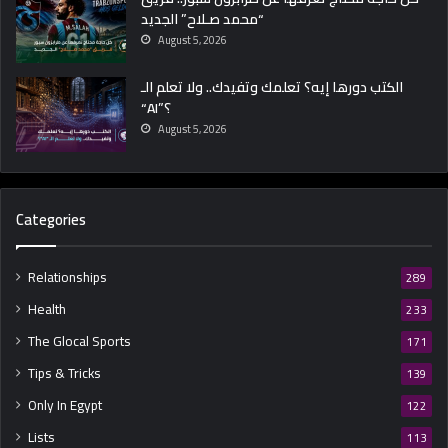
“محمد صـلاح” الجديد
س
ة
August 5, 2026
و
إ
الكتب دورها إيه؟ تعلمك وتفيدك.. ولا تعلم الـ
ز
“AI”؟
ا
August 5, 2026
ي
ت
ح
ل
Categories
د
ه
؟
Relationships
289
Health
233
The Glocal Sports
171
Tips & Tricks
139
Only In Egypt
122
Lists
113