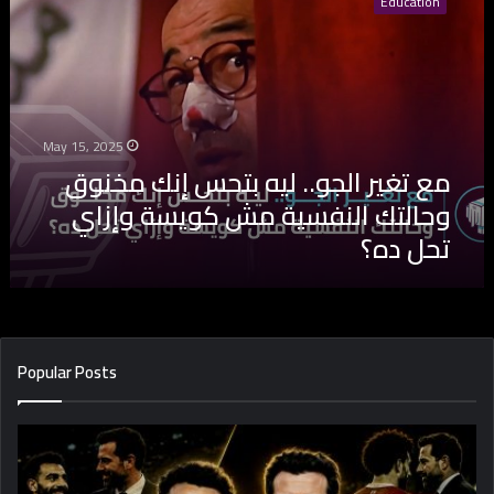
Education
ت
غ
ي
ر
ا
ل
May 15, 2025
ج
مع تغير الجو.. ليه بتحس إنك مخنوق
و
.
وحالتك النفسية مش كويسة وإزاي
.
تحل ده؟
ل
ي
ه
ب
ت
ح
Popular Posts
س
إ
ن
ك
م