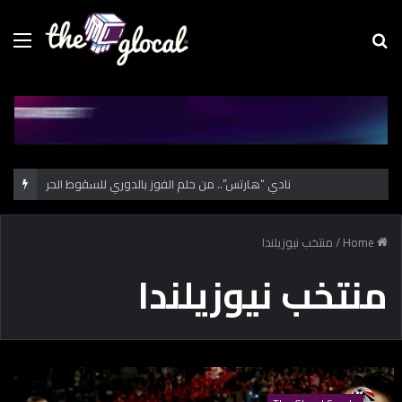
Menu
Se
fo
نادي “هارتس”.. من حلم الفوز بالدوري للسقوط الحر
Home
/
منتخب نيوزيلندا
منتخب نيوزيلندا
ه
و