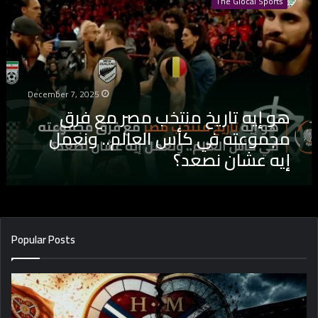
The Glocal Sports
إ
ي
ه
ت
ا
ر
December 7, 2025
ي
هو إيه تاريخ منتخب مصر مع فرق
خ
م
مجموعته في كأس العالم.. ونعمل
ن
إيه عشان نصعد؟
ت
خ
ب
م
ص
ر
Popular Posts
م
ع
ف
ر
ق