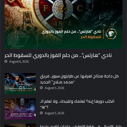
م
ج
م
و
ع
ت
ه
ف
ي
نادي “هارتس”.. من حلم الفوز بالدوري للسقوط الحر
ك
أ
August 6, 2026
س
ا
كل حاجة محتاج تعرفها عن طرابزون سبور.. فريق
ل
“محمد صـلاح” الجديد
ع
August 5, 2026
ا
ل
الكتب دورها إيه؟ تعلمك وتفيدك.. ولا تعلم الـ
م
“AI”؟
.
August 5, 2026
.
و
دليل التسالي في فترة التوقف.. حاجات تتفرج عليها
ن