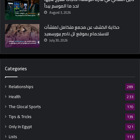
لحد ما الموسم يبدأ
ع
م
August 3, 2026
ل
إ
حكاية الكشف عن مجمع متكامل لمنشآت
ي
للاستحمام بموقع تل ناصر ببورسعيد
ه
July 30, 2026
ع
ش
ا
ن
Categories
ن
ص
ع
Relationships
289
د
Health
233
؟
The Glocal Sports
170
Tips & Tricks
139
Only In Egypt
121
Lists
113