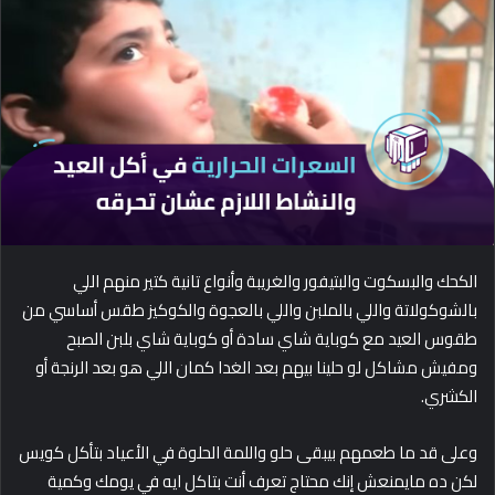
d
a
n
e
m
a
i
l
الكحك والبسكوت والبتيفور والغريبة وأنواع تانية كتير منهم اللي
بالشوكولاتة واللي بالملبن واللي بالعجوة والكوكيز طقس أساسي من
طقوس العيد مع كوباية شاي سادة أو كوباية شاي بلبن الصبح
ومفيش مشاكل لو حلينا بيهم بعد الغدا كمان اللي هو بعد الرنجة أو
الكشري.
وعلى قد ما طعمهم بيبقى حلو واللمة الحلوة في الأعياد بتأكل كويس
لكن ده مايمنعش إنك محتاج تعرف أنت بتاكل ايه في يومك وكمية