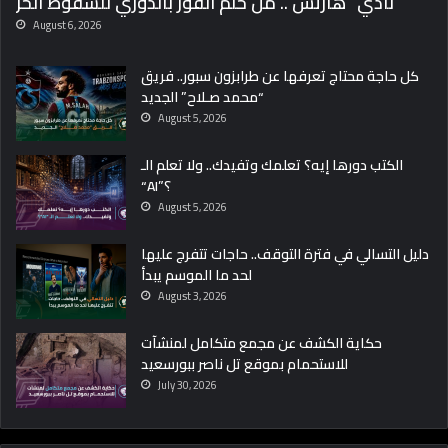
نادي “هارتس”.. من حلم الفوز بالدوري للسقوط الحر
August 6, 2026
كل حاجة محتاج تعرفها عن طرابزون سبور.. فريق
“محمد صـلاح” الجديد
August 5, 2026
الكتب دورها إيه؟ تعلمك وتفيدك.. ولا تعلم الـ
“AI”؟
August 5, 2026
دليل التسالي في فترة التوقف.. حاجات تتفرج عليها
لحد ما الموسم يبدأ
August 3, 2026
حكاية الكشف عن مجمع متكامل لمنشآت
للاستحمام بموقع تل ناصر ببورسعيد
July 30, 2026