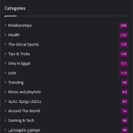
Categories
Relationships
289
Health
232
The Glocal Sports
170
Tips & Tricks
139
Only In Egypt
121
Lists
113
Trending
98
Music and playlists
96
حكايات يومية عادية
83
Around The World
74
Gaming & Tech
66
موضوع مايهمكش
66