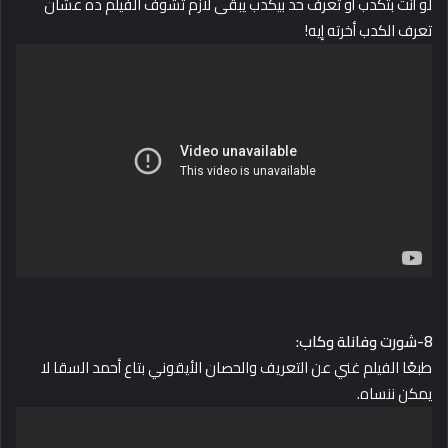
لو أنت بتكدب أو تعرف حد بيكدب يبقى لازم تشوف الفيلم ده عشان
تعرف الكدب أخرته إيه!
8-شورت وفانلة وكاب:
طبعًا الفيلم غني عن التعريف والحصان الأيقوني بتاع أحمد السقا لا
يمكن ننساه.