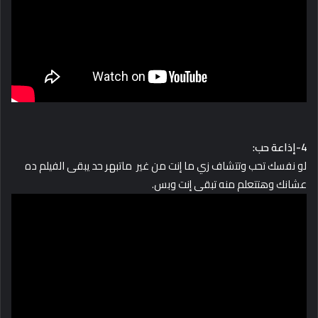
4-إذاعة حب:
لو نفسك تحب وتتشاف زي ما إنت من غير ماتبهر حد يبقى الفيلم ده
عشانك وهتتعلم منه تبقى إنت وبس.