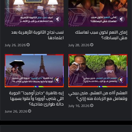
إمتى النعم تكون سبب تعاستك
نسب نجاح الثانوية الأزهرية بعد
مش انبساطك؟
اعتمادها
July 26, 2026
July 28, 2026
العشم آااه من العشم.. منين بييجي
إيه ظاهرة “حاجز أوميجا” الجوية
ونتعامل مع الزيادة منه إزاي؟
اللي بتضرب أوروبا وأعلنوا بسببها
حالة طوارئ مناخية؟
July 16, 2026
June 26, 2026