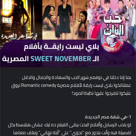
d
a
n
e
m
a
i
l
بما إننا دخلنا في نوفمبر شهر الحب والسعادة والجمال والدلال
عملنالكوا بلاي ليست رايقة لأفلام مصرية Romantic comedy تروق
عليكوا تتفرجوا عليها تظبط المود!
1-في شقة مصر الجديدة
لو بتحب الرسايل وأفلام البحث يبقى الفيلم ده ليك عشان هتتبسط بكل
تفصيلة فيه وأنت بتدور مع “نجوى” على “أبلة تهاني” وبتلف معاها