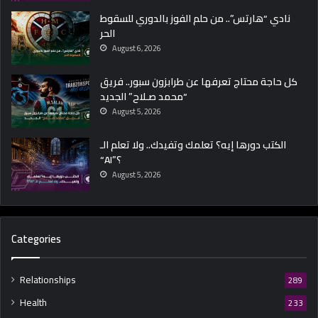
نادي “هارتس”.. من حلم الفوز بالدوري للسقوط
الحر
August 6, 2026
كل حاجة محتاج تعرفها عن طرابزون سبور.. فريق
“محمد صـلاح” الجديد
August 5, 2026
الكتب دورها إيه؟ تعلمك وتفيدك.. ولا تعلم الـ
“AI”؟
August 5, 2026
Categories
Relationships
289
Health
233