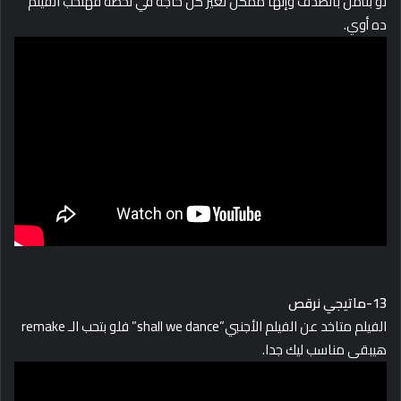
لو بتأمن بالصدف وإنها ممكن تغير كل حاجة في لحظة فهتحب الفيلم
ده أوي.
13-ماتيجي نرقص
الفيلم متاخد عن الفيلم الأجنبي”shall we dance” فلو بتحب الـ remake
هيبقى مناسب ليك جدا.