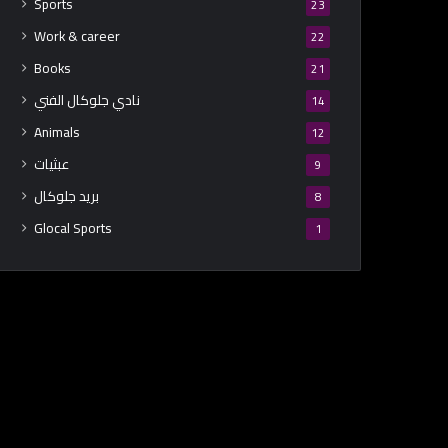
Sports
23
Work & career
22
Books
21
نادي جلوكال الفني
14
Animals
12
عبثيات
9
بريد جلوكال
8
Glocal Sports
1