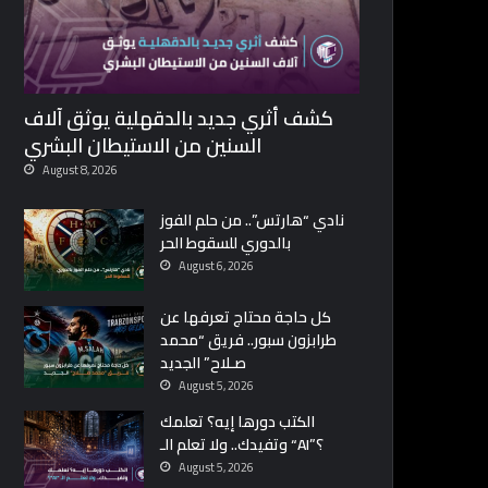
كشف أثري جديد بالدقهلية يوثق آلاف
السنين من الاستيطان البشري
August 8, 2026
نادي “هارتس”.. من حلم الفوز
بالدوري للسقوط الحر
August 6, 2026
كل حاجة محتاج تعرفها عن
طرابزون سبور.. فريق “محمد
صـلاح” الجديد
August 5, 2026
الكتب دورها إيه؟ تعلمك
وتفيدك.. ولا تعلم الـ “AI”؟
August 5, 2026