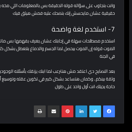
وانت بتجاوب على سؤاله قوله الحقيقة بس بالمعلومات اللي مخه 
حقيقية عشان مايحسش إنك بتضحك عليه فمش هيثق فيك
7- استخدم لغة واضحة
استخدم مصطلحات سهلة في إجابتك عشان يعرف يفهمها بس ماتقول
الموت قوله إن الموت بيحصل لما الجسم والدماغ بتتعطل بشكل كامل
في الجنة
بعد النصايح دي اعتقد مش هتترعب لما ابنك يزنقك بأسئلته الوجو
وثقة بينكم.. وكمان هتساعد بشكل كبير في تكوين عقله وتوسيع أفكا
حاجة يجيلك انت أول واحد على طول
Print
Share via Email
Pinterest
LinkedIn
Twitter
Facebook