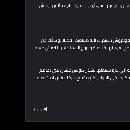
يقدر يستوعبها بس.. أوعى تحكيله حاجة مألفها ومش
هوش تشبيهات لأنه هيتلغبط.. فمثلًا لو سألك عن
 ودي نهاية الحياة وبنروح للسما عند ربنا نعيش معاه
دية اللي لازم تستغلها بشكل كويس عشان تبني تفاهم
ره.. خلي الحوار بينكم مفتوح دايمًا عشان لما تحصله
Share