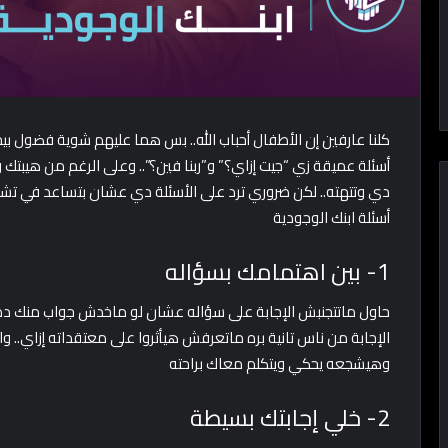
كلنا عارفين إن الأطفال أحباب الله.. بس هما عليهم شوية فضول بي
أسئلة عميقة زي “جيت إزاي؟” و”ربنا فين؟”.. وعلى الرغم من هيبتك 
دي وتتهته.. لكن ضروري ترد على الأسئلة دي عشان بتساعد في تشك
أسئلة ابنك الوجودية
1- بين اهتمامك بسؤاله
حاول ماتتجنبش الإجابة على سؤاله عشان لو ماخدش جواب منك د
الإجابة من ناس تانية بره ماتعرفش هيأثروا على معتقداته إزاي.. 
وهيشجعه يحكي ويتكلم معاك براحته
2- خلي إجابتك بسيطة