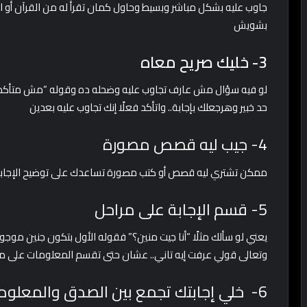
جاوب عليه بشكل مباشر وبسيط وحاول كمان تقرأ له من القرآن أو ا
بشويش
3- خليك صريح معاه
لو فيه سؤال مش عارف تجاوب عليه وضحله ده وقوله “مش متأكد إن
حد خبير وهرجعلك بإجابة.. واتأكد فعلًا إنك تجاوب عليه بعدين
4- جيب ليه قصص مصورة
ممكن تشتري ليه قصص أو كتب مصورة تساعدك على توضيح الإجابة ل
5- قسم الإجابة على مراحل
يعني لو سألك مثلًا “أنا جيت منين؟” فقوله الأول بتكون جنين موج
وتعالى قولي عرفت إيه تاني.. عشان حتى تقسم المعلومات على 
6- خلي إجابتك تجمع بين الصدق والمعلومات المناسبة