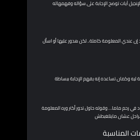
لإنجيل آيات توضح الإجابة على سؤاله وفهمهاله
 عندي المعلومة كاملة.. لكن هدور عليها أو اسأل
يه وكمان تساعده إنه يفهم الإجابة ببساطة
ود في رحم ماما… وقوله حاول تدور أكتر وره المعلومة
مراحل عشان مايتلغبطش