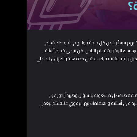
خليهم بيسألوا عن كل حاجة حواليهم.. فبيحطك قدام
وردودك الوقورة قدام الناس لكن بتيجي قدام أسئلته
يل وعيه وثقته فيك.. عشان كده هنقولك إزاي ترد على
ماغه هتفضل مشغولة بالسؤال وهيبدأ يدور على
والرد على أسئلته واهتمامك بيها بيقوي علاقتكم ببعض