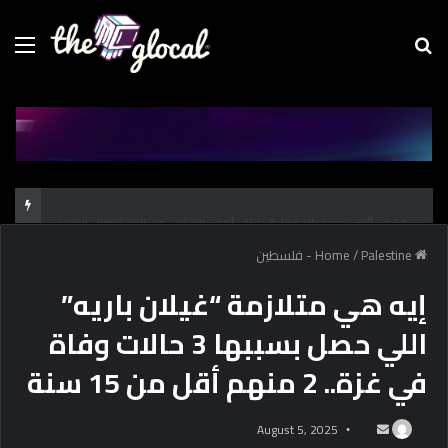
Menu
Se
fo
كشف أثري جديد بالدقهلية يوثق آلاف السنين من الاستيطان البشري
Home
Palestine - فلسطين
/
إيه هي متلازمة “غيلان باريه”
اللي حصل بسببها 3 حالات وفاة
في غزة.. 2 منهم أقل من 15 سنة
August 5, 2025
S