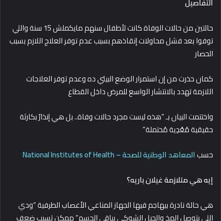
التفاصيل
حالتين من حالات الوفاة كانت لأطفال سنهم مايكملش 15 سنة واللي
توفوا بعد فشل محاولات إنقاذهم بسبب عدم توفر العلاج اللازم بسبب
الحصار
كمان حذرت من إن استمرار الوضع البيئي ده وعدم توفر العلاجات
اللازمة تهدد بالانتشار الواسع للمرض داخل القطاع
واختتمت البيان بـ “هذه ليست مجرد حالات وفاة.. بل هي إنذارٌ بكارثة
حقيقية مُعْدِية مُحتملة”
حسب
المعاهد الوطنية للصحة – National Institutes of Health
إيه هي متلازمة غيلان باريه؟
هي حالة نادرة بيهاجم فيها الجهاز المناعي الأعصاب الطرفية “ودي
اللي بتوصل المخ والحبل الشوكي بباقي الجسم” ممكن تسبب ضعف