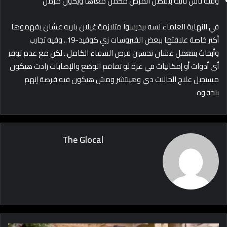
وفيه ناس تانية بيفضل المرض مكمل معاها ويكون مزمن
في النهاية العلماء لسه بيدرسوا متلازمة غيلان باريه عشان يفهموها
أكتر خاصة علاقتها ببعض الفيروسات زي كوفيد-19.. وفيه تجارب
وأبحاث بتتعمل عشان تحسين فرص الشفاء الكامل.. لكن مع عدم توفر
أي أدوات أو إمكانيات في غزة لو تفاقم الوضع والإصابات زادت هيكون
مستحيل علاج الحالات دي وهينتشر ومش هيكون فيه فرصة إنهم
يلحقوه
The Glocal