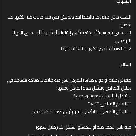
الأسباب
السبب مش معروف بالظبط لحد دلوقتي بس فيه حالات كتير بتظهر لما
يحصل:
1- عدوى فيروسية أو بكتيرية “زي إنفلونزا أو كورونا أو عدوى الجهاز
الهضمي
2- تطعيمات ودي بتكون حالة نادرة جدًا
العلاج
مفيش علاج أو دواء مباشر للمرض بس فيه علاجات متاحة بتساعد في
تقليل الأعراض وتقليل مدة المرض ومنها:
– تبادل البلازما Plasmapheresis
– العلاج المناعي “IVIG”
– العلاج الطبيعي والتأهيلي مهم أوي بعد الخطوات دي
فيه ناس بتخف منه أو بيتحسنوا بشكل كبير خلال شهور