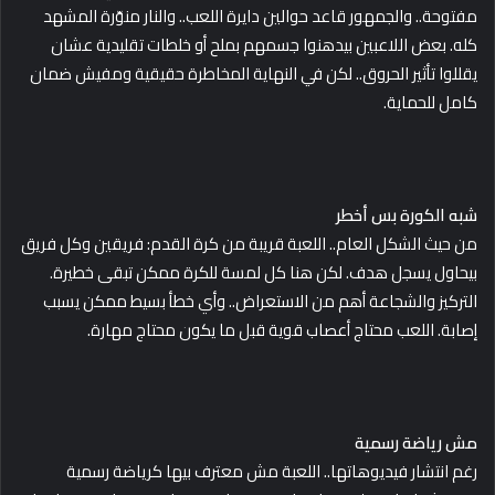
مفتوحة.. والجمهور قاعد حوالين دايرة اللعب.. والنار منوّرة المشهد
كله. بعض اللاعبين بيدهنوا جسمهم بملح أو خلطات تقليدية عشان
يقللوا تأثير الحروق.. لكن في النهاية المخاطرة حقيقية ومفيش ضمان
كامل للحماية.
شبه الكورة بس أخطر
من حيث الشكل العام.. اللعبة قريبة من كرة القدم: فريقين وكل فريق
بيحاول يسجل هدف. لكن هنا كل لمسة للكرة ممكن تبقى خطيرة.
التركيز والشجاعة أهم من الاستعراض.. وأي خطأ بسيط ممكن يسبب
إصابة. اللعب محتاج أعصاب قوية قبل ما يكون محتاج مهارة.
مش رياضة رسمية
رغم انتشار فيديوهاتها.. اللعبة مش معترف بيها كرياضة رسمية