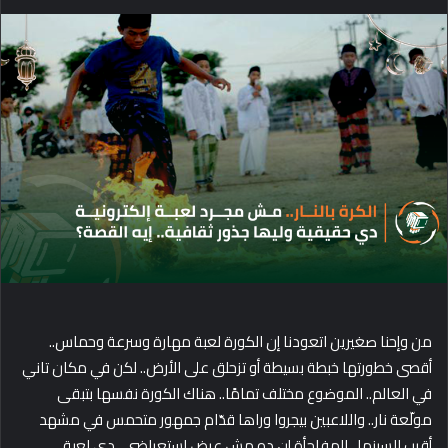
e
n
d
a
n
e
m
a
i
l
من وإحنا صغيرين اتعودنا إن الكورة لعبة مهارة وسرعة وحماس..
أقصى خطورتها خبطة بسيطة أو تزحلق على الأرض.. لكن في مكان تاني
في العالم.. الموضوع مختلف تمامًا.. هناك الكورة نفسها بتبقى
مولّعة نار.. واللاعبين بيجروا وراها قدّام جمهور متحمس في مشهد
أقرب للسينما.. المفاجأة إن ده مش عرض استعراضي.. دي لعبة