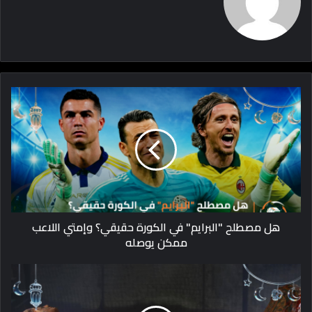
هل مصطلح "البرايم" في الكورة حقيقي؟ وإمتي اللاعب
ممكن يوصله