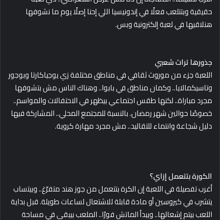
حقيقية وبتتلعب فعلًا في إندونيسيا اللي إحنا إصلًا يوم ما نشوفها
هنلاقيها في لعبة إلكترونية وبس.
جذورها تراث شعبي
اللعبة جزء من موروث ثقافي في مناطق مختلفة زي يوجياكارتا وبوجور
وتاسيكمالايا.. وكمان مناطق في بابوا.. وهناك الناس مش بتشوفها
مجرد مباراة.. لكنها طقس اجتماعي بيظهر في الاحتفالات والمواسم..
خصوصًا حوالين شهر رمضان. بالنسبة للمجتمع المحلي.. المشاركة فيها
دليل شجاعة وانتماء للتقاليد.. مش مجرد مهارة كروية.
الكورة بتتعمل إزاي؟
أغرب تفصيلة في اللعبة إن الكرة بتتعمل من جوز هند متفرّغ.. وبيتساب
يتشرب في كيروسين أو مادة قابلة للاشتعال لساعات طويلة. قبل بداية
اللعب بيتم إشعالها.. ويبدأ الماتش فورًا.. الملعب بيبقى في مساحة