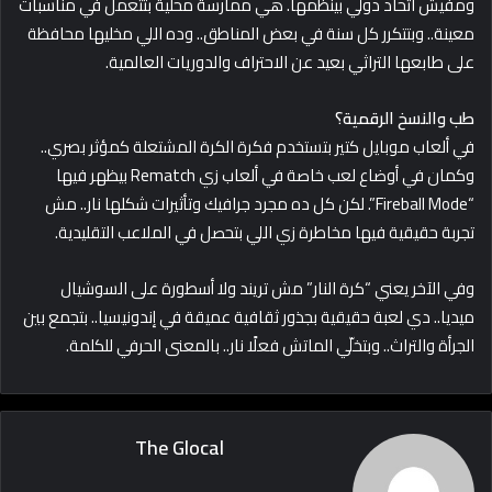
ومفيش اتحاد دولي بينظمها. هي ممارسة محلية بتتعمل في مناسبات
معينة.. وبتتكرر كل سنة في بعض المناطق.. وده اللي مخليها محافظة
على طابعها التراثي بعيد عن الاحتراف والدوريات العالمية.
طب والنسخ الرقمية؟
في ألعاب موبايل كتير بتستخدم فكرة الكرة المشتعلة كمؤثر بصري..
وكمان في أوضاع لعب خاصة في ألعاب زي Rematch بيظهر فيها
“Fireball Mode”. لكن كل ده مجرد جرافيك وتأثيرات شكلها نار.. مش
تجربة حقيقية فيها مخاطرة زي اللي بتحصل في الملاعب التقليدية.
وفي الآخر يعني “كرة النار” مش تريند ولا أسطورة على السوشيال
ميديا.. دي لعبة حقيقية بجذور ثقافية عميقة في إندونيسيا.. بتجمع بين
الجرأة والتراث.. وبتخلّي الماتش فعلًا نار.. بالمعنى الحرفي للكلمة.
The Glocal