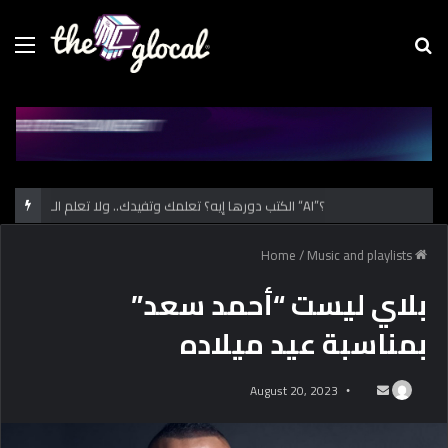
Menu
Se
fo
الكتب دورها إيه؟ تعلمك وتفيدك.. ولا تعلم الـ “AI”؟
/
Music and playlists
Home
بلاي ليست “أحمد سعد”
بمناسبة عيد ميلاده
August 20, 2023
S
e
n