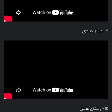
9- بحبك يا صاحبي
10- وحشني نفسي