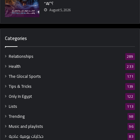
“AI”؟
August 5, 2026
Categories
Relationships
289
Health
233
The Glocal Sports
171
Tips & Tricks
139
Only In Egypt
122
Lists
113
Trending
98
Music and playlists
96
حكايات يومية عادية
83