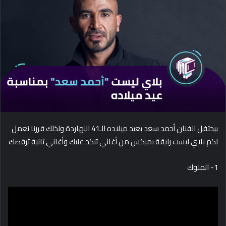
d
a
n
e
m
a
i
l
بيحتفل الفنان أحمد سعد بعيد ميلاده الـ41 النهاردة ولذلك قررنا نعمل
لكم بلاي ليست رايقة بميكس من أغاني تنكد عليك وأغاني تانية ترقصك
1- الملوك