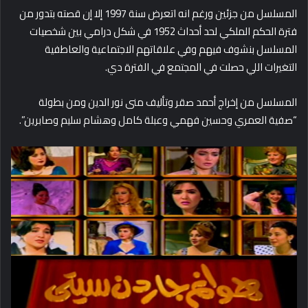
المسلسل من جزئين ورغم انه اتعرض سنة 1997 إلا إن قصته بتدور من
فترة الحكم الملكي لحد أحداث 1952 في شكل درامي بين شخصيات
المسلسل بنشوف فيهم وفي علاقاتهم الاجتماعية والعاطفية
التغيرات اللي حصلت في المجتمع في الفترة دي.
المسلسل من إخراج أحمد صقر وتأليف منى نور الدين ومن بطولة
“صفية العمري وحسين فهمي وعبلة كامل وهشام سليم وصابرين”.