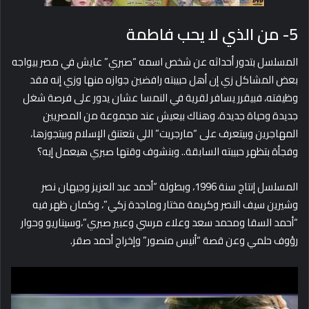
5- من الذي لا يحب فاطمة
المسلسل بتدور أحداثه عن شخص اسمه “صبري” عايش في مصر بيواجه
بعض المشاكل زي إن أهل حبيبته رافضين جوازه منها وزي إنه فقد
وظيفته، فبيقرر يسافر لقرية في النمسا عشان يدور على فرصة شغل
جديدة وحياة جديدة، وهناك بيعيش عند مجموعة من المصريين
المهاجرين وبيتعرف على “مارجريت” اللي بتعتنق الإسلام وبيتجوزها،
وفجأة بتظهر حبيبته السابقة.. وبنشوف وقتها صبري هيعمل إيه؟
المسلسل إنتاج سنة 1996، وبطولة “أحمد عبد العزيز وجيهان نصر
وشيرين سيف النصر وكريمة مختار وماجدة زكي”، وكمان ظهر فيه
“أحمد السقا ومحمد سعد وعلاء مرسي وعبير صبري”،وسيناريو وحوار
رؤوف حلمي وعن قصة “أنيس منصور” وإخراج أحمد صقر.