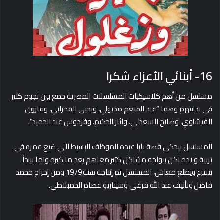
16- أبنائي الأعزاء شكرا
مسلسل من أهم كلاسيكيات المسلسلات المصرية جمع بين نجوم كتير
في بدايتهم وهما “عبد المنعم مدبولي، ويحيى الفخراني، وفاروق
الفيشاوي، وصلاح السعدني، وآثار الحكيم، وفردوس عبد الحميد”.
المسلسل بيحكي قصة بابا عبده الموظف البسيط اللي ضيع عمره في
تربية ولاده لكن بيواجه مشاكل كتير معاهم بعد ما كبره ولما بيبدأ
يتفرغ ويطلع معاش، المسلسل تم إنتاجة سنة 1979 ومن إخراج محمد
فاضل وتأليف عبد الله فرغلي وسيناريو عصام الجمبلاطي.