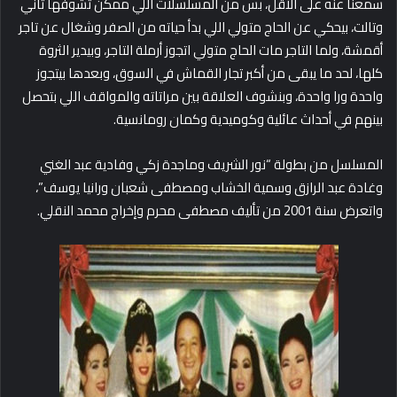
سمعنا عنه على الأقل، بس من المسلسلات اللي ممكن تشوفها تاني
وتالت، بيحكي عن الحاج متولي اللي بدأ حياته من الصفر وشغال عن تاجر
أقمشة، ولما التاجر مات الحاج متولي اتجوز أرملة التاجر، وبيدير الثروة
كلها، لحد ما يبقى من أكبر تجار القماش في السوق، وبعدها بيتجوز
واحدة ورا واحدة، وبنشوف العلاقة بين مراتاته والمواقف اللي بتحصل
بينهم في أحداث عائلية وكوميدية وكمان رومانسية.
المسلسل من بطولة “نور الشريف وماجدة زكي وفادية عبد الغني
وغادة عبد الرازق وسمية الخشاب ومصطفى شعبان ورانيا يوسف”،
واتعرض سنة 2001 من تأليف مصطفى محرم وإخراج محمد النقلي.