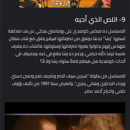
9- اللص الذي أحبه
المسلسل ده ميكس كوميدي على رومانسي بيحكي عن بنت متدلعة
اسمها “رشا” جدها بيزهق من تصرفاتها فبيقرر يتفق مع شاب شغال
مهندس إنهم يحاولوا يغيروا تصرفاتها وسلوكها، فالشاب ده بيعرف
نفسه لرشا كأنه حرامي، ورغم ده رشا بتقع في حبه، وبنشوف في
أحداث كوميدية هل هيتغير فعلاً سلوك رشا ولا لأ؟
المسلسل من بطولة “شيرين سيف النصر وشريف منير وحسن حسني
ورجاء الجداوي وهاني رمزي”، واتعرض سنة 1997 من تآليف رؤوف
حلمي واخراج أحمد صقر.