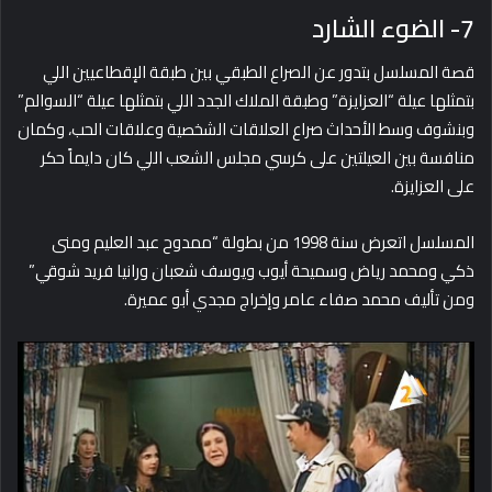
7- الضوء الشارد
قصة المسلسل بتدور عن الصراع الطبقي بين طبقة الإقطاعيين اللي
بتمثلها عيلة “العزايزة” وطبقة الملاك الجدد اللي بتمثلها عيلة “السوالم”
وبنشوف وسط الأحداث صراع العلاقات الشخصية وعلاقات الحب، وكمان
منافسة بين العيلتين على كرسي مجلس الشعب اللي كان دايماً حكر
على العزايزة.
المسلسل اتعرض سنة 1998 من بطولة “ممدوح عبد العليم ومنى
ذكي ومحمد رياض وسميحة أيوب ويوسف شعبان ورانيا فريد شوقي”
ومن تأليف محمد صفاء عامر وإخراج مجدي أبو عميرة.