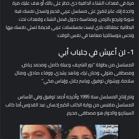
مرة في قعدات الشتاء الدافية دي خطر على بالك أو هف عليك مرة
واحدة إنك عايز تتفرج على مسلسل عربي قديم وتسحل نفسك فيه
شوية وترجع بالزمن، وبمناسبة دخول فصل الشتاء وقعدات تحت
البطانية عملنالك بلاي ليست بمسلسلات عربي قديمة تسلي نفسك بيها
وتحس بنوستالجيا معاها في نفس الوقت:
1- لن أعيش في جلباب أبي
المسلسل من بطولة “نور الشريف، وعبلة كامل، ومحمد رياض،
ومصطفى متولي، وحنان ترك، وناهد رشدي، ووفاء صادق، ومنال
سلامة، ورشوان توفيق، وياسر جلال، وإيناس مكي”
وتم إنتاج المسلسل سنة 1995 وأخرجه أحمد توفيق وفي الأساس
المسلسل مقتبس من رواية الكاتب الكبير إحسان عبد القدوس،أما كاتب
السيناريو والحوار هو مصطفى محرم.