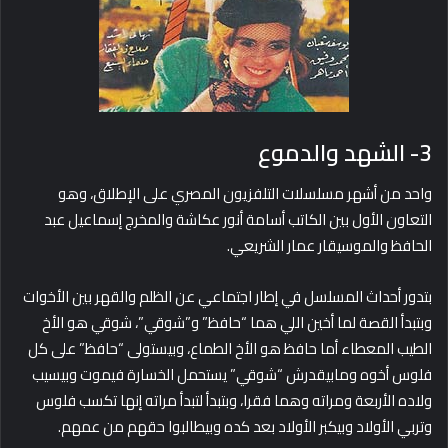
3- الشهد والدموع
واحد من أشهر مسلسلات التلفزيون المصري على الإطلاق، وهو
التعاون الأول بين الكاتب أسامة أنور عكاشة والمخرج إسماعيل عبد
الحافظ والموسيقار عمار الشريعي.
بتدور أحداث المسلسل في إطار اجتماعي عن الظلم والقهر بين الأخوات
وبتبدأ القصة لما أخين اللي هما “حافظ” و”شوقي”، شوقي هو الأخ
الطيب المعطاء أما حافظ هو الأخ الطماع، وبيستولى “حافظ” على كل
فلوس أخوه ومابيقدرش “شوقي” يستحمل الخسارة فيموت وبيسيب
ولاده الأربعة ومراته وهما فقرا، وبتبدأ لتبدأ مراته إنها تكسب فلوس
وتربي الأولاد وبيكبر الأولاد بعد كده وبيطالبوا حقهم من عمهم.