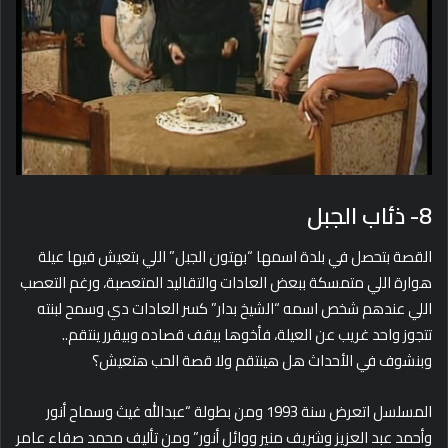
8- ذئاب الجبل
القصة بتحصل في بلدة اسمها “بهتون الجبل” اللي بتعيش فيها عيلة
هوارة اللي متمسكة ببعض العادات والتقاليد المتعصبة، ورغم التعصب
اللي عندهم شخص اسمه “الشيخ بدار” كسر العادات دي وسمح لبنته
تتجوز واحد غريب عن العيلة، فأخوها بيقف قصاده وبيقرر ينتقم..
وبنشوف في الأحداث هل هينتقم ولا قصة الحب هتعيش؟
المسلسل اتعرض سنة 1993 ومن بطولة “عبدالله غيث وسماح أنور
وأحمد عبد العزيز وشريف منير ووائل أنور” ومن تأليف محمد صفاء عامر