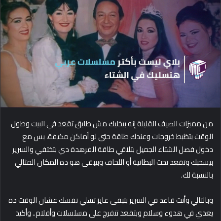
d
a
n
e
m
a
i
l
من مميزات الصيف القليلة إنه بيخليك مش طايق تقعد في البيت وطول
الوقت بتظبط خروجات وعندك طاقة حتى لو أماكن مكيفة، بس مع
دخول فصل الشتاء الجميل بتلاقي طاقة الفرهدة دي بتختفي والسرير
بيسحبك وتقعد تحت البطانية أو اللحاف وبيبقى هو ده المكان المثالي
بالنسبة لك.
وبالتالي وأنت قاعد في السرير بتبقى عايز تسلي نفسك عشان الوقت ده
يعدي في هدوء وسلام وبتقعد تتفرج على مسلسلات وأفلام.. وأكيد