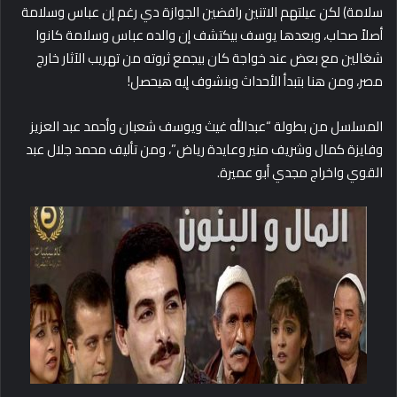
سلامة) لكن عيلتهم الاتنين رافضين الجوازة دي رغم إن عباس وسلامة
أصلاً صحاب، وبعدها يوسف بيكتشف إن والده عباس وسلامة كانوا
شغالين مع بعض عند خواجة كان بيجمع ثروته من تهريب الآثار خارج
مصر، ومن هنا بتبدأ الأحداث وبنشوف إيه هيحصل!
المسلسل من بطولة “عبدالله غيث ويوسف شعبان وأحمد عبد العزيز
وفايزة كمال وشريف منير وعايدة رياض”، ومن تأليف محمد جلال عبد
القوي واخراج مجدي أبو عميرة.