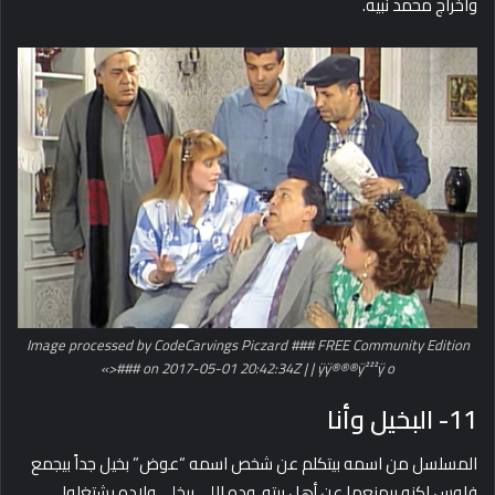
واخراج محمد نبيه.
Image processed by CodeCarvings Piczard ### FREE Community Edition
### on 2017-05-01 20:42:34Z | | ÿ­­­ÿ®®®ÿ²²²ÿ o<»
11- البخيل وأنا
المسلسل من اسمه بيتكلم عن شخص اسمه “عوض” بخيل جداً بيجمع
فلوس لكنه بيمنعها عن أهل بيته، وده اللي بيخلي ولاده يشتغلوا