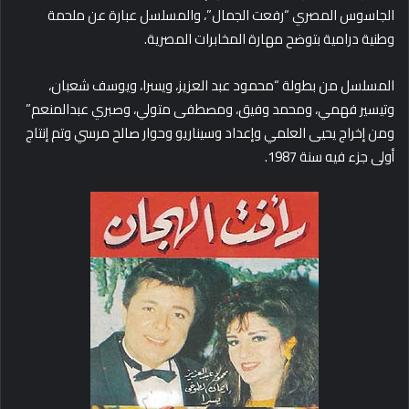
الجاسوس المصري “رفعت الجمال”، والمسلسل عبارة عن ملحمة
وطنية درامية بتوضح مهارة المخابرات المصرية.
المسلسل من بطولة “محمود عبد العزيز، ويسرا، ويوسف شعبان،
وتيسير فهمي، ومحمد وفيق، ومصطفى متولي، وصبري عبدالمنعم”
ومن إخراج يحيى العلمي وإعداد وسيناريو وحوار صالح مرسي وتم إنتاج
أولى جزء فيه سنة 1987.