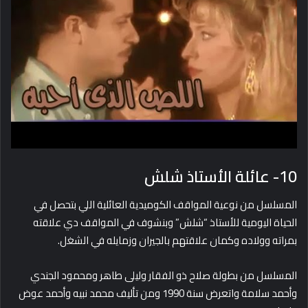
10- عائلة الأستاذ شلش
المسلسل من نوعية المواقف الكوميدية العائلية اللي بتحصل في
الحياة اليومية للأستاذ “شلش” وبنشوف في المواقف دي علاقته
بمراته وولاده وكمان علاقتهم بالجيران وزمايله في الشغل.
المسلسل من بطولة صلاح ذو الفقار وليلى طاهر ومحمود الجندي
وأحمد سلامة واتعرض سنة 1990 ومن تأليف محمد نبيه وأحمد عوض