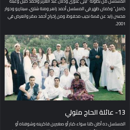
المسلسل من بطولة “ليلى علوى ودلال عبد العزيز وأحمد خليل وعبلة
كامل” وكمان ظهر في المسلسل أحمد زاهر ومنة شلبي، سيناريو وحوار
محسن زايد عن قصة نجيب محفوظ، ومن إخراج أحمد صقر واتعرض في
2001.
13- عائلة الحاج متولي
المسلسل ده أظن كلنا سواء كبار أو صغيرين فاكرينه وشوفناه أو