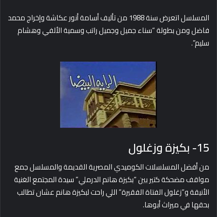
المسلسل اتعرض سنة 1988 من تأليف أسامة أنور عكاشة وإخراج محمد
فاضل ومن بطولة “سناء جميل وجميل راتب وسمية الألفي وهشام
سليم”.
15- بكيزة وزغلول
من أفضل المسلسلات الكوميدي المصرية القديمة والمسلسل جمع
مواقف مضحكة كتير بين “بكيزة هانم الدرملي” سيدة المجتمع الغنية
الأنيقة و”زغلول الفتاة الفقيرة” اللي راحت لبكيزة هانم عشان تطالب
بحقها في ميراث أبوها.