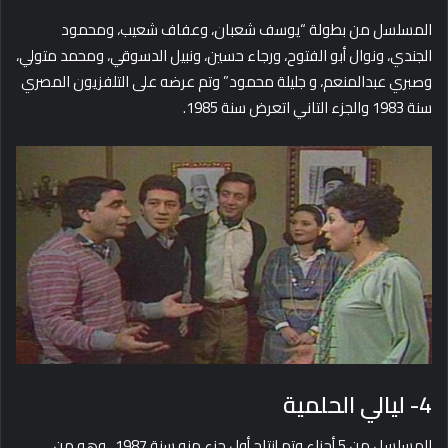
المسلسل من بطولة “يوسف شعبان، وعفاف شعيب، ومحمود
الجندي، ونوال أبو الفتوح، ورجاء حسين، ونبيل الدسوقي، ومحمد متولي،
وصبري عبدالمنعم، و جليلة محمود” وتم عرضه على التلفزيون المصري
سنة 1983 والجزء التاني اتعرض سنة 1985.
4- ليالي الحلمية
المسلسل من 5 أجزاء وتم إنتاج أول جزء منه سنة 1987، وهو من