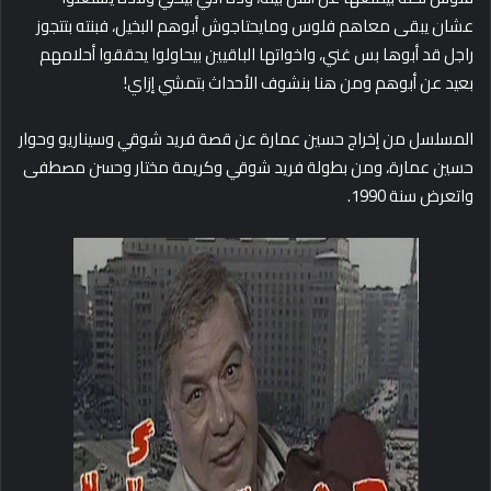
عشان يبقى معاهم فلوس ومايحتاجوش أبوهم البخيل، فبنته بتتجوز
راجل قد أبوها بس غني، واخواتها الباقيين بيحاولوا يحققوا أحلامهم
بعيد عن أبوهم ومن هنا بنشوف الأحداث بتمشي إزاي!
المسلسل من إخراج حسين عمارة عن قصة فريد شوقي وسيناريو وحوار
حسين عمارة، ومن بطولة فريد شوقي وكريمة مختار وحسن مصطفى
واتعرض سنة 1990.