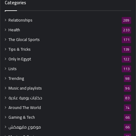
Categories
Relationships
289
Health
233
The Glocal Sports
171
Tips & Tricks
139
Only In Egypt
122
Lists
113
Trending
98
Music and playlists
96
حكايات يومية عادية
83
Around The World
74
Gaming & Tech
66
موضوع مايهمكش
66