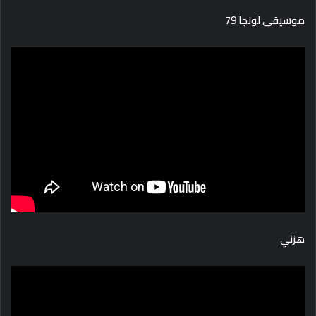
موسيقى لونجا 79
هزني