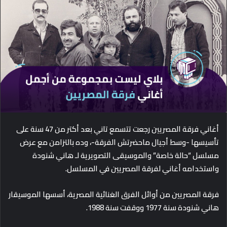
d
a
n
e
m
a
i
l
أغاني فرقة المصريين رجعت تتسمع تاني بعد أكتر من 47 سنة على
تأسيسها -وسط أجيال ماحضرتش الفرقة-، وده بالتزامن مع عرض
مسلسل “حالة خاصة” والموسيقى التصويرية لـ هاني شنودة
واستخدامه أغاني لفرقة المصريين في المسلسل.
فرقة المصريين من أوائل الفرق الغنائية المصرية، أسسها الموسيقار
هاني شنودة سنة 1977 ووقفت سنة 1988.