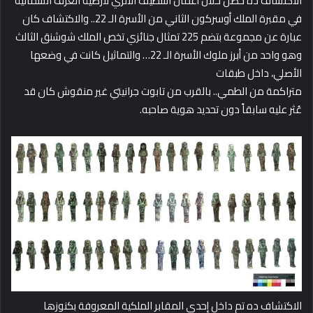
الاكتشاف ده حصل خلال أعمال التنظيف الأثري لأرضية الغرف الشمالية
في مقبرة الملك أوسركون الثاني من الأسرة الـ 22.. والاكتشاف كان
عبارة عن مجموعة بتضم 225 تمثال جنائزي تخص الملك شوشنق الثالث
وهو واحد من أبرز ملوك الأسرة الـ 22… والتماثيل كانت
في وضعها
الأصلي، داخل طبقات
متراكمة من الطمي.. بالقرب من تابوت جرانيتي غير منقوش كان قد
عُثر عليه سابقاً دون تحديد هوية صاحبه.
الاكتشاف ده تم داخل إحدى المقابر الملكية المعروفة بكنوزها