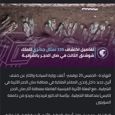
e
n
d
a
n
e
m
a
i
l
النهاردة -الخميس 20 نوفمبر- أعلنت وزارة السياحة والآثار عن كشف
أثري جديد داخل إحدى المقابر الملكية في منطقة صان الحجر الآثرية في
الشرقية.. مع
البعثة الأثرية الفرنسية العاملة بمنطقة آثار صان الحجر
(تانيس) بمحافظة الشرقية.. برئاسة الدكتور فريدريك بيريدو من جامعة
السوربون