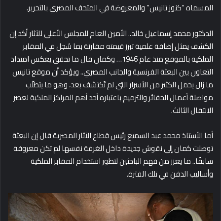
المسماه “كنوز تانيس” والمعروضة في المتحف المصري بالتحرير.
ا
لدكتور محمد إسماعيل خالد.. الأمين العام للمجلس الأعلى للآثار أكد إن
الكشف يمثل إضافة علمية تبرز قيمته مقارنة بما سُجل في المقابر
الملكية بالموقع منذ عام 1946… وكمان قال ما تحقق يعكس امتداد
التعاون بين البعثة الفرنسية والجانب المصري.. و
يؤكد أن موقع تانيس
ما زال يحمل الكثير من الأسرار التي لم تُكتشف بعد، وهو ما يتطلّب
مواصلة أعمال الحفائر والترميم باعتباره أحد أهم المراكز الملكية لعصر
الانتقال الثالث.
أما الأستاذ محمد عبد السميع رئيس قطاع الآثار المصرية قال إن البعثة
توصلت كمان إلى نقوش جديدة داخل الغرفة نفسها لم تكن معروفة
سابقًا..
ما يعزز من فهم الباحثين لتطور استخدام المقابر الملكية
وأساليب الدفن في تلك الفترة.