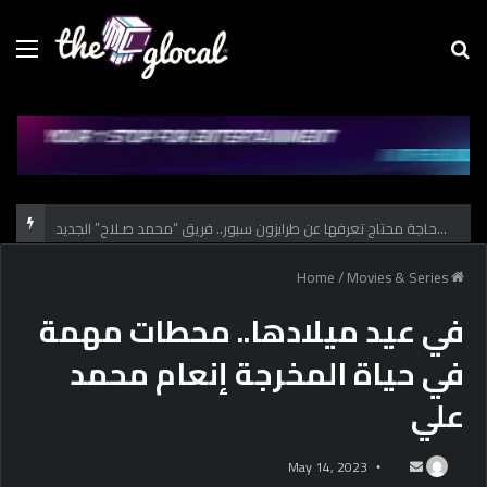
Menu
Se
fo
كل حاجة محتاج تعرفها عن طرابزون سبور.. فريق “محمد صـلاح” الجديد
/
Movies & Series
Home
في عيد ميلادها.. محطات مهمة
في حياة المخرجة إنعام محمد
علي
May 14, 2023
S