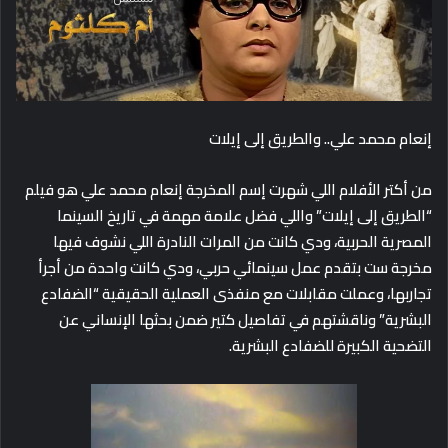
إنعام محمد علي.. والطريق إلى إيلات
من أكتر الأفلام اللي شهرت إسم المخرجة إنعام محمد علي هو فيلم
“الطريق إلى إيلات” واللي فضل علامة مهمة في تاريخ السينما
المصرية الحربية، ودي كانت من المرات النادرة اللي نشوف فيها
مخرجة ست بتقدم عمل سينمائي حربي، ودي كانت واحدة من أجرأ
تجاربها، وعملت
مقابلات مع منفذى العملية الحقيقية “الضفادع
البشرية” وناقشتهم في تفاصيل كتير ضمن بحثها الإنساني عن
التضحية الكبيرة للضفادع البشرية.