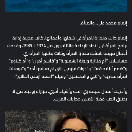
إنعام محمد علي.. والمرأة.
إنعام كانت منحازة للمرأة في شغلها وأعمالها، كانت مديرة إدارة
برامج المرأة في اتحاد الإذاعة والتلفزيون من 1974 لـ 1985، وقدمت
أعمال مهمة ناقشت قضايا المرأة وكانت بطلتها المرأة زي
مسلسلات “أم مثالية ونونة الشعنونة” و”قاسم أمين” و”أم كلثوم”
و”ضمير أبلة حكمت” و”دولت فهمي التي لم يعرفها أحد” و”يوميات
امرأة عصرية” و”هي والمستحيل” وفيلم “آسفة أرفض الطلاق”.
وأخرجت أعمال مهمة زي
الحب وأشياء أخري، مباراة زوجية، حتى لا
يختنق الحب، قصة الأمس، حكايات الغريب.