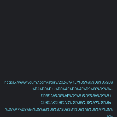
https://www.youm7.com/story/2024/4/15/%D9%86%D9%86%D8
%B4%D8%B1-%D8%AC%D8%AF%D9%88%D9%84-
%D8%AA%D8%AE%D9%81%D9%8A%D9%81-
%D8%A3%D8%AD%D9%85%D8%A7%D9%84-
%D8%A7%D9%84%D9%83%D9%87%D8%B1%D8%A8%D8%A7%D8%
A1-