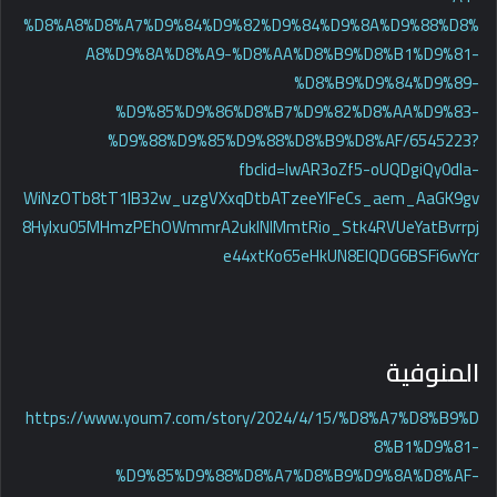
%D8%A8%D8%A7%D9%84%D9%82%D9%84%D9%8A%D9%88%D8%
A8%D9%8A%D8%A9-%D8%AA%D8%B9%D8%B1%D9%81-
%D8%B9%D9%84%D9%89-
%D9%85%D9%86%D8%B7%D9%82%D8%AA%D9%83-
%D9%88%D9%85%D9%88%D8%B9%D8%AF/6545223?
fbclid=IwAR3oZf5-oUQDgiQy0dIa-
WiNzOTb8tT1IB32w_uzgVXxqDtbATzeeYIFeCs_aem_AaGK9gv
8Hylxu05MHmzPEhOWmmrA2ukINIMmtRio_Stk4RVUeYatBvrrpj
e44xtKo65eHkUN8ElQDG6BSFi6wYcr
المنوفية
https://www.youm7.com/story/2024/4/15/%D8%A7%D8%B9%D
8%B1%D9%81-
%D9%85%D9%88%D8%A7%D8%B9%D9%8A%D8%AF-