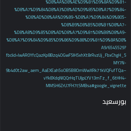
%D8%AA%D8%AE%D9%81%D9%8A%D9%81-
%D8%A7%D9%84%D8%A3%D8%AD%D9%85%D8%A7%D9%84-
%D8%AD%D8%AA%D9%89-%D8%A7%D9%84%D9%805-
%D8%B9%D8%B5%D8%B1%D8%A7-
%D8%A8%D9%85%D8%AD%D8%A7%D9%81%D8%B8%D8%A9-
%D8%A7%D9%84%D9%85%D9%86%D9%88%D9%81%D9%8A%D8%
A9/6545529?
fbclid=IwAR0YfcQazKp8Bzq4OGwF5IH5xhXt8rRvzUj_FbxChgH_5
MY7N-
9b4d0t2aw_aem_AaEXEah5oOB5B8OmWwXRk71kVQFufTQa–
vYk8XdqNIQQrHqTUIjpLYV13mTz_f_6tHH4-
MMSH6ZrU7FH7tSMBsa#google_vignette
بورسعيد