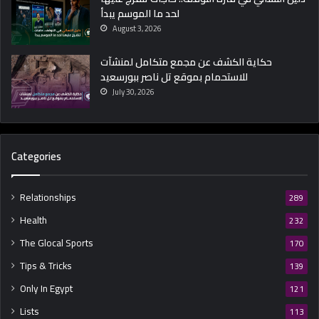
لحد ما الموسم يبدأ
د
ف
August 3, 2026
ا
ع
حكاية الكشف عن مجمع متكامل لمنشآت
؟
للاستحمام بموقع تل ناصر ببورسعيد
و
July 30, 2026
إ
ي
ه
أ
Categories
ك
ت
ر
Relationships
289
م
Health
232
ن
ت
The Glocal Sports
170
خ
Tips & Tricks
139
ب
ف
Only In Egypt
121
ر
Lists
113
ض