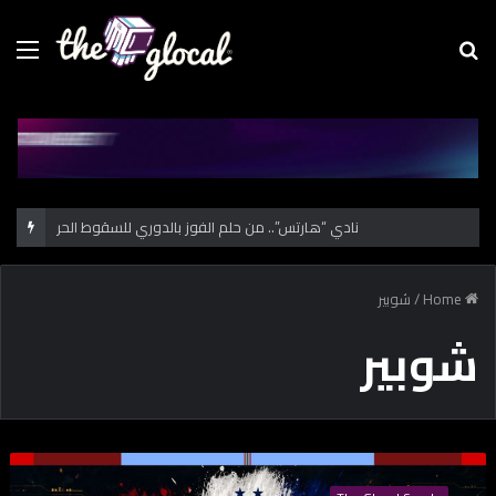
Menu
Se
fo
نادي “هارتس”.. من حلم الفوز بالدوري للسقوط الحر
Home
/
شوبير
شوبير
ك
أ