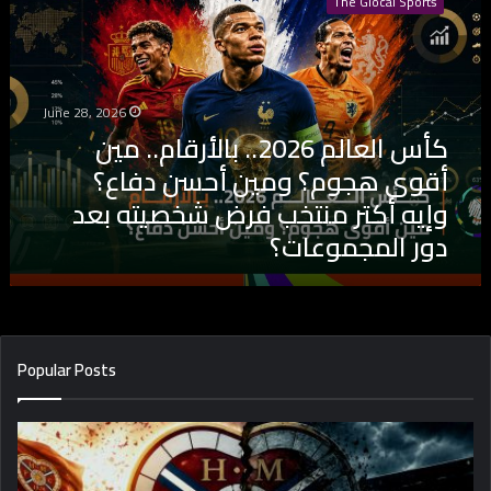
The Glocal Sports
س
ا
ل
ع
ا
June 28, 2026
ل
كأس العالم 2026.. بالأرقام.. مين
م
أقوى هجوم؟ ومين أحسن دفاع؟
2
0
وإيه أكتر منتخب فرض شخصيته بعد
2
دور المجموعات؟
6
.
.
ب
ا
ل
Popular Posts
أ
ر
ق
ا
م