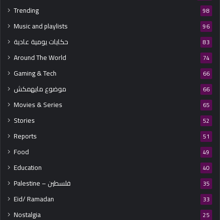
ش
Trending
98
خ
Music and playlists
96
ص
ي
حكايات يومية عادية
83
ت
Around The World
ه
74
ب
Gaming & Tech
66
ع
موضوع مايهمكش
د
66
د
Movies & Series
65
و
Stories
ر
52
ا
Reports
51
ل
م
Food
49
ج
Education
40
م
و
Palestine – فلسطين
35
ع
Eid/ Ramadan
33
ا
ت
Nostalgia
25