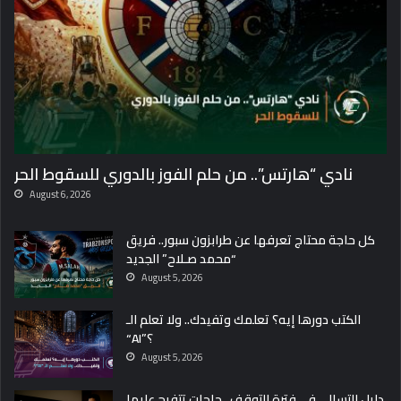
.
.
م
ي
ن
أ
ق
و
ى
نادي “هارتس”.. من حلم الفوز بالدوري للسقوط الحر
ه
ج
August 6, 2026
و
م
كل حاجة محتاج تعرفها عن طرابزون سبور.. فريق
؟
“محمد صـلاح” الجديد
و
August 5, 2026
م
ي
الكتب دورها إيه؟ تعلمك وتفيدك.. ولا تعلم الـ
ن
“AI”؟
أ
August 5, 2026
ح
س
دليل التسالي في فترة التوقف.. حاجات تتفرج عليها
ن