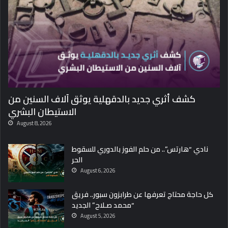
د
ك
أ
س
ا
ل
ع
ا
ل
كشف أثري جديد بالدقهلية يوثق آلاف السنين من
م
الاستيطان البشري
August 8, 2026
نادي “هارتس”.. من حلم الفوز بالدوري للسقوط
الحر
August 6, 2026
كل حاجة محتاج تعرفها عن طرابزون سبور.. فريق
“محمد صـلاح” الجديد
August 5, 2026