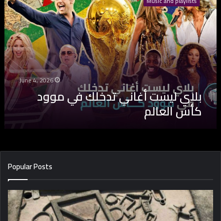
Music and playlists
ا
ي
ل
ي
س
ت
أ
غ
June 4, 2026
ا
بلاي ليست أغاني تدخلك في موود
ن
كأس العالم
ي
ت
د
خ
ل
ك
Popular Posts
ف
ي
م
و
و