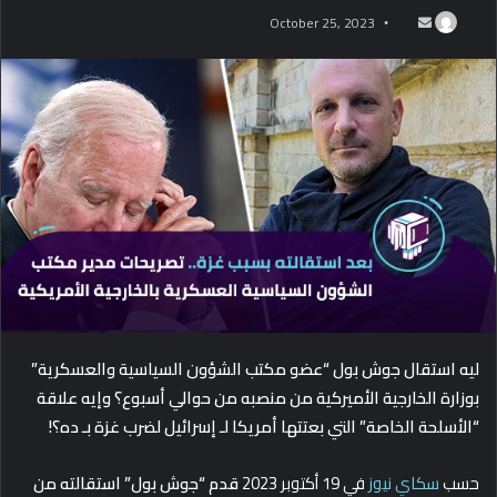
October 25, 2023
S
e
n
d
a
n
e
m
a
i
l
ليه استقال جوش بول “عضو مكتب الشؤون السياسية والعسكرية”
بوزارة الخارجية الأميركية من منصبه من حوالي أسبوع؟ وإيه علاقة
“الأسلحة الخاصة” التي بعتتها أمريكا لـ إسرائيل لضرب غزة بـ ده؟!
حسب
سكاي نيوز
في 19 أكتوبر 2023
قدم “جوش بول” استقالته من