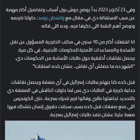
وفي
23 أكتوبر 2023
بدأ يوضح جوش بول أسباب وتفاصيل أكتر مهمة
عن سبب الاستقالة دي في مقال مع
واشنطن بوست
حاولنا نترجمه
ونوضح أهم النقط اللي ذكرها فيه.. وده اللي قاله:
انا اشتغلت أكتر من 10 سنين في مكتب الخارجية المسؤول عن نقل
الأسلحة والمساعدات الأمنية للحكومات الأجنبية.. في كل مرة
بيحصل نقاشات أخلاقية حول طلبات الأسلحة من الحكومات دي،
“الشهر ده ما حصلش أي نقاش.. عشان كده استقلت!”
قبل كده كنا بنهتم بطلبات إسرائيل في أي صفقة ويحصل نقاشات
جدلية كبيرة في الطلبات دي بس لما حاولت اتناقش في الصفقة دي
بالتحديد تجاهلوا طلبي وقالوا لازم نتحرك بسرعة.. حتى الكونجرس
اللي منع صفقات قبل كده بسبب سجلات حقوق إنسان بتشكك فيها
ضغط علينا عشان ننفذ طلبات إسرائيل بسرعة.