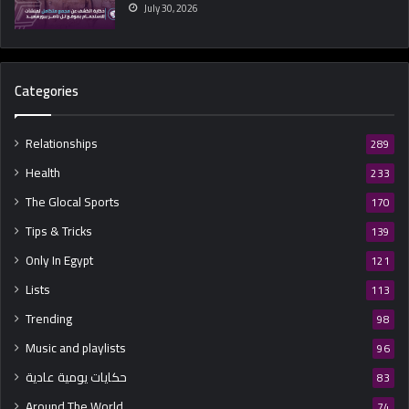
July 30, 2026
Categories
Relationships
289
Health
233
The Glocal Sports
170
Tips & Tricks
139
Only In Egypt
121
Lists
113
Trending
98
Music and playlists
96
حكايات يومية عادية
83
Around The World
74