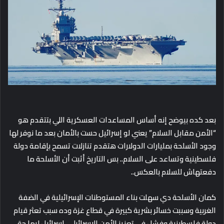
بعد كده بيوضح إنه أساس المساعدات العسكرية اللي بتتقدم هو
“الأمن مقابل السلام” يعني لو إسرائيل حست بالأمان بعد ما نوفر لها
وجود الأسلحة بمليارات الدولارات هتقدم تنازلات تسمح بإقامة دولة
فلسطينية وتساعد على السلام.. بس التاريخ أثبت أن الأسلحة ما
دفعتهاش للسلام بالعكس..
كمان الأسلحة دي سهلت بناء المستوطنات الإسرائيلية في الضفة
الغربية وسببت خسائر بشرية كبيرة في قطاع غزة وده سبب تعثر قيام
دولة فلسطينية وفشل في تعزيز الأمن الإسرائيلي، إسرائيل ليها حق