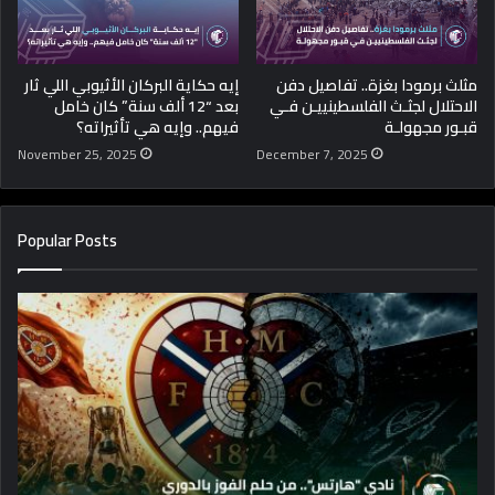
مثلث برمودا بغزة.. تفاصيل دفن
إيه حكاية البركان الأثيوبي اللي ثار
الاحتلال لجثـث الفلسطينييـن فـي
بعد “12 ألف سنة” كان خامل
قبـور مجهولـة
فيهم.. وإيه هي تأثيراته؟
November 25, 2025
December 7, 2025
Popular Posts