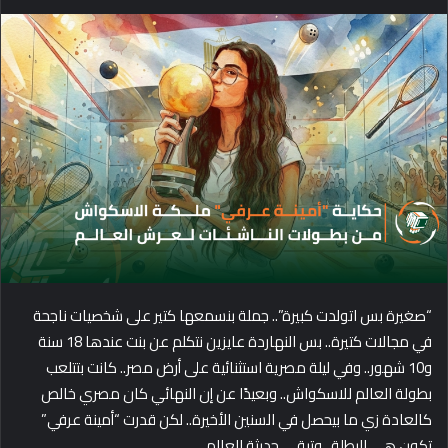
e
n
d
a
n
e
m
a
i
l
“صغيرة بس اتولدت كبيرة”.. جملة بنسمعها كتير على شخصيات ناجحة
في مجالات كتيرة.. بس النهاردة عايزين نتكلم عن بنت عندها 18 سنة
و10 شهور.. وفي ليلة مصرية استثنائية على أرض مصر.. كانت بتتلعب
بطولة العالم للاسكواش.. وبعيدًا عن إن النهائي كان مصري خالص
كالعادة زي ما بيحصل في السنين الأخيرة.. لكن قدرت “أمينة عرفي”
تكون هي البطلة.. وتبقى حديثة العالم.