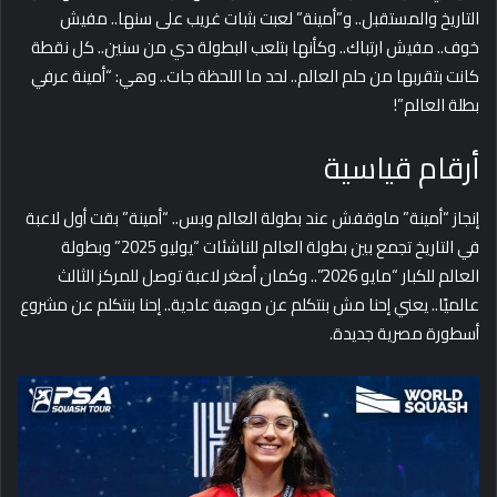
التاريخ والمستقبل.. و”أمينة” لعبت بثبات غريب على سنها.. مفيش
خوف.. مفيش ارتباك.. وكأنها بتلعب البطولة دي من سنين.. كل نقطة
كانت بتقربها من حلم العالم.. لحد ما اللحظة جات.. وهي: “أمينة عرفي
بطلة العالم”!
أرقام قياسية
إنجاز “أمينة” ماوقفش عند بطولة العالم وبس.. “أمينة” بقت أول لاعبة
في التاريخ تجمع بين بطولة العالم للناشئات “يوليو 2025” وبطولة
العالم للكبار “مايو 2026”.. وكمان أصغر لاعبة توصل للمركز الثالث
عالميًا.. يعني إحنا مش بنتكلم عن موهبة عادية.. إحنا بنتكلم عن مشروع
أسطورة مصرية جديدة.