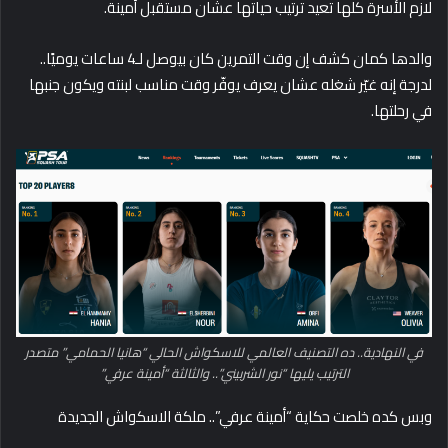
لازم الأسرة كلها تعيد ترتيب حياتها عشان مستقبل أمينة.
والدها كمان كشف إن وقت التمرين كان بيوصل لـ4 ساعات يوميًا..
لدرجة إنه غيّر شغله عشان يعرف يوفّر وقت مناسب لبنته ويكون جنبها
في رحلتها.
في النهادية.. ده التصنيف العالمي للاسكواش الحالي “هانيا الحمامي” متصدر
الترتيب يليها “نور الشربيني”.. والثالثة “أمينة عرفي”
وبس كده خلصت حكاية “أمينة عرفي”.. ملكة الاسكواش الجديدة