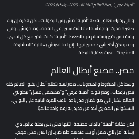
“أمينة عرفي” بطلة العالم للناشئات 2025.. والكبار 2026!
واللي يخليك تتعلق بقصة “أمينة” مش بس البطولات.. لكن فكرة إن بنت
صغيرة قدرت تواجه أسماء عاشت سنين على القمة.. وماخفِتش.. وفي
وقت ناس كتير بتستسلم فيه للضغط.. “أمينة” كانت بتكبر مع كل تحدي..
وده يمكن أكتر شيء مميز فيها.. إنها ما لعبتش بعقلية “المشاركة
المشرفة”.. لعبت بعقلية البطلة.
مصر.. مصنع أبطال العالم
وسط كل الضغوط والصعوبات.. مصر لسه بتطلع أبطال يخلوا العالم كله
يبص بإعجاب.. ومع تتويج “أمينة عرفي” و”مصطفى عسل” ببطولتي
العالم للكبار اللي هو كمان قدر ياخد اللقب للمرة التانية على التوالي..
الاسكواش المصري أكد من جديد إنه رقم واحد عالميًا.
لكن حكاية “أمينة” بالذات مختلفة.. لأنها مش بس بطلة عالم.. دي
رسالة أمل لأي طفل أو بنت عندهم حلم كبير.. إن السن مش مهم..