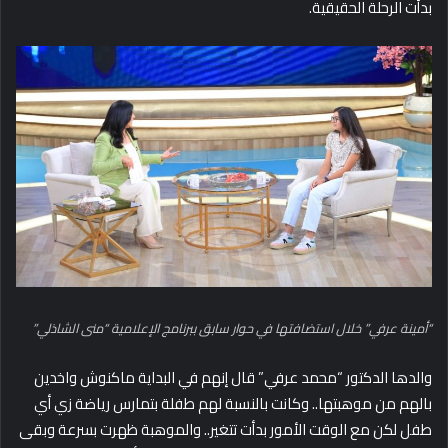
بدأت الرحلة الحقيقية.
“أمينة عرفي” خلال استضافتها في حوار سابق ببرنامج الإعلامية “منى الشاذلي”
والدها الدكتور “محمد عرفي” قال إنهم في البداية ماكنوش واخدين
بالهم من موهبتها.. وكانت بالنسبة لهم طفلة بتمارس
رياضة زي أي
طفل لكن مع الوقت الأمور بدأت تتغير.. والموهبة ظهرت بسرعة وبقى