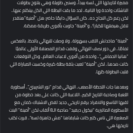
مميزة لتاريخها اللي لسه بيبدأ.. وسنين طويلة وهي بتتوج بطولات
الناشئات واحدة ورا التانية.. لحد ما بقت البطلة اللي الكل بيتكلم عنها..
لكن رغم كل النجاح ده.. كان السؤال دايمًا حاضر: هل “أمنية”هتقدر
تنقل هيمنتها للكبار؟.. و”أمينة” جاوبت بأقوى طريقة ممكنة.
“أمينة” ماخدتش اللقب بسهولة.. ولا وصلت للنهائي بالحظ.. بالعكس
تمامًا.. في دور نصف النهائي وقفت قدام المصنفة الأولى عالميًا
“هانيا الحمامي”.. واحدة من أقوى لاعبات العالم.. وكل التوقعات
كانت ضدها.. لكن “أمينة” لعبت بثقة بطلة كبيرة وكسبت المباراة اللي
قلبت البطولة كلها.
وبعدها جات اللحظة الأصعب.. النهائي قدام “نور الشربيني”.. أسطورة
اللعبة وصاحبة التاريخ الكبير.. اللاعبة اللي كانت على بعد خطوة من
لقبها التاسع والانفراد برقم تاريخي جديد لفض الاشتباك كمان مع
الأسطورة الماليزية “نيكول ديفيد” صاحبة الـ8
ألقاب لكن “أمينة” البنت
الصغيرة اللي ناس كتير كانت شايفاها “مش جاهزة لسه”.. قررت تكتب
تاريخها هي.