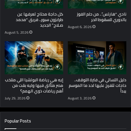
نادي “هارتس”.. من حلم الفوز
كل حاجة محتاج تعرفها عن
بالدوري للسقوط الحر
طرابزون سبور.. فريق “محمد
صـلاح” الجديد
August 6, 2026
August 5, 2026
دليل التسالي في فترة التوقف..
إيه هي رياضة البوتشيا اللي منتخب
حاجات تتفرج عليها لحد ما الموسم
مصر متألق فيها وليه بقت من
يبدأ
أهم رياضات ذوي الهمم؟
July 29, 2026
August 3, 2026
Popular Posts