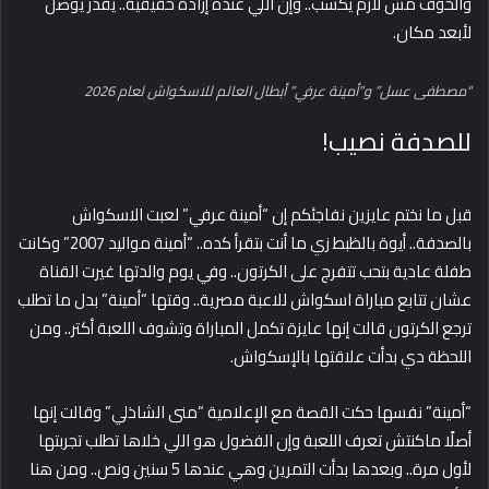
والخوف مش لازم يكسب.. وإن اللي عنده إرادة حقيقية.. يقدر يوصل
لأبعد مكان.
“مصطفى عسل” و”أمينة عرفي” أبطال العالم للاسكواش لعام 2026
للصدفة نصيب!
قبل ما نختم عايزين نفاجئكم إن “أمينة عرفي” لعبت الاسكواش
بالصدفة.. أيوة بالظبط زي ما أنت بتقرأ كده.. “أمينة مواليد 2007” وكانت
طفلة عادية بتحب تتفرج على الكرتون.. وفي يوم والدتها غيرت القناة
عشان تتابع مباراة اسكواش للاعبة مصرية.. وقتها “أمينة” بدل ما تطلب
ترجع الكرتون قالت إنها عايزة تكمل المباراة وتشوف اللعبة أكتر.. ومن
اللحظة دي بدأت علاقتها بالإسكواش.
“أمينة” نفسها حكت القصة مع الإعلامية “منى الشاذلي” وقالت إنها
أصلًا ماكنتش تعرف اللعبة وإن الفضول هو اللي خلاها تطلب
تجربتها
لأول مرة.. وبعدها بدأت التمرين وهي عندها 5 سنين ونص.. ومن هنا