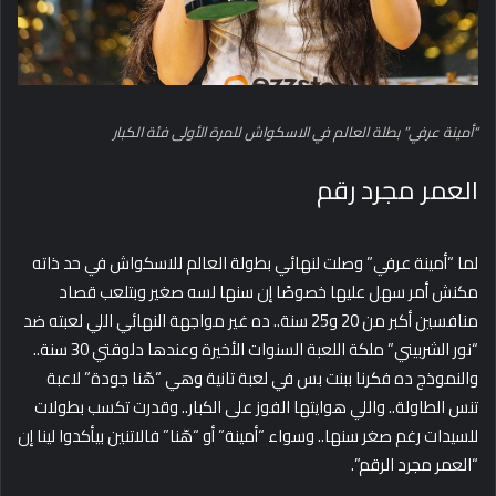
“أمينة عرفي” بطلة العالم في الاسكواش للمرة الأولى فئة الكبار
العمر مجرد رقم
لما “أمينة عرفي” وصلت لنهائي بطولة العالم للاسكواش في حد ذاته
مكنش أمر سهل عليها خصوصًا إن سنها لسه صغير وبتلعب قصاد
منافسين أكبر من 20 و25 سنة.. ده غير مواجهة النهائي اللي لعبته ضد
“نور الشربيني” ملكة اللعبة السنوات الأخيرة وعندها دلوقتي 30 سنة..
والنموذج ده فكرنا ببنت بس في لعبة تانية وهي “هّنا جودة” لاعبة
تنس الطاولة.. واللي هوايتها الفوز على الكبار.. وقدرت تكسب بطولات
للسيدات رغم صغر سنها.. وسواء “أمينة” أو “هّنا” فالاتنين بيأكدوا لينا إن
“العمر مجرد الرقم”.