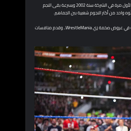
يعتبر جون سينا واحد من أهم المصارعين في تاريخ WWE.. سينا ظهر لأول مرة في الشركة سنة 2002 وبسرعة بقى النجم
WrestleMani.. وقدم منافسات