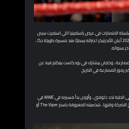
لسلة الانتصارات في عرض راسلمينيا اللي استمرت سنين
طويلة وخلّت اسمه مرتبط بالحدث ده بشكل تاريخي.. لكن في سنة 2020 أعلن الأندرتيكر اعتزاله رسميًا بعد مسيرة طويلة جدًا..
ر سنواته.
 بالمصارعة.. وكمان بيشارك في بودكاست بيتكلم فيه عن
ر رموز المصارعة في التاريخ.
راندي أورتن يعتبر من آخر نجوم الجيل الذهبي اللي لسه موجودين على الحلبة لحد دلوقتي.. وأورتن بدأ مسيرته في WWE في
بداية الألفينات وحقق إنجاز تاريخي لما بقى أصغر بطل عالم في تاريخ الشركة وقتها.. شخصيته المعروفة باسم The Viper أو