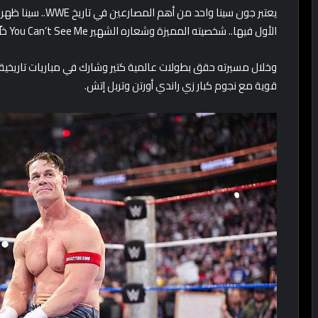
الأول فيها.. شخصيته المميزة وشعاره الشهير You Can’t See Me خلّوه واحد من أكثر النجوم شعبية بين الجماهير.
وخلال مسيرته حقق بطولات عالمية كتير وشارك في مباريات تاريخية في عروض ضخمة زي a
قوية مع نجوم كبار زي راندي أورتن وتربل إتش.