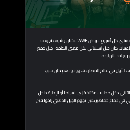
سنين طويلة كان جمهور المصارعة الحرة في مصر والعالم العربي مستني كل أسبوع عروض WWE عشان يشوف نجومه
لألفينات كان جيل استثنائي بكل معنى الكلمة.. جيل جمع
ر لحد النهارده.
لصف الأول في عالم المصارعة.. ووجودهم كان سبب
تاني دخل مجالات مختلفة زي السينما أو الإدارة داخل
 في دماغ جماهير كتير.. نجوم الجيل الذهبي راحوا فين