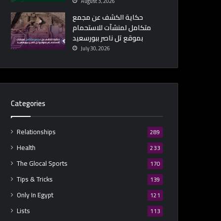
August 3, 2026
حكاية الكشف عن مجمع
متكامل لمنشآت للاستحمام
بموقع تل ناصر ببورسعيد
July 30, 2026
Categories
Relationships
289
Health
233
The Glocal Sports
170
Tips & Tricks
139
Only In Egypt
121
Lists
113