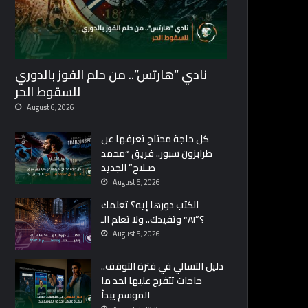
نادي “هارتس”.. من حلم الفوز بالدوري
للسقوط الحر
August 6, 2026
كل حاجة محتاج تعرفها عن
طرابزون سبور.. فريق “محمد
صـلاح” الجديد
August 5, 2026
الكتب دورها إيه؟ تعلمك
وتفيدك.. ولا تعلم الـ “AI”؟
August 5, 2026
دليل التسالي في فترة التوقف..
حاجات تتفرج عليها لحد ما
الموسم يبدأ