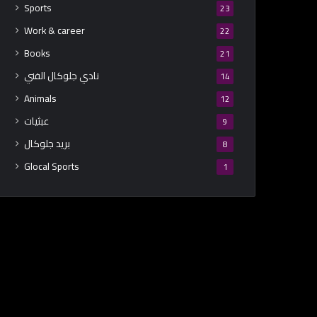
Sports
23
Work & career
22
Books
21
نادي جلوكال الفني
14
Animals
12
عبثيات
9
بريد جلوكال
8
Glocal Sports
1