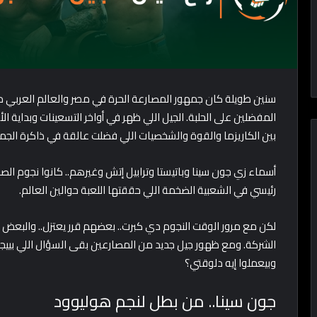
المفضلين على الحلبة. الجيل اللي ظهر في أواخر التسعينات وبداية ا
بين الكاريزما والقوة والشخصيات اللي فضلت عالقة في ذاكرة الجمهو
أسماء زي جون سينا وباتيستا وترابيل إتش وغيرهم.. كانوا نجوم ا
رئيسي في الشعبية الضخمة اللي حققتها اللعبة حوالين العالم.
لكن مع مرور الوقت النجوم دي كبرت.. بعضهم قرر يعتزل.. والبعض ال
الشركة. ومع ظهور جيل جديد من المصارعين بقى السؤال اللي بييجي
وبيعملوا إيه دلوقتي؟
جون سينا.. من بطل لنجم هوليوود