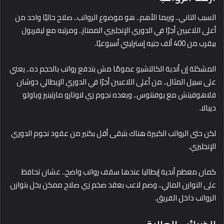
السبب التاني.. وربما الأهم.. هو موضوع الرواتب.. صلاح حاليًا واحد من
أعلى اللاعبين أجرًا في الدوري الإنجليزي الممتاز.. ومرتبه مع ليفربول
بيقرب من 400 ألف جنيه إسترليني أسبوعيًا.
المشكلة إن أندية الكالتشيو عمومًا مش بتدفع رواتب بالحجم ده.. يعني
على سبيل المثال.. من أعلى اللاعبين أجرًا في الدوري الإيطالي دوشان
فلاهوفيتش مع يوفنتوس.. وبعده نجوم زي لاوتارو مارتينيز وباولو
ديبالا.
لكن حتى الرواتب الكبيرة هناك بتبقى أقل بكتير من عقود نجوم الدوري
الإنجليزي.
كمان معظم أندية إيطاليا عندها سقف رواتب واضح.. عشان تحافظ
على التوازن المالي.. وضم لاعب بعقد ضخم زي صلاح ممكن يخل بتوازن
الرواتب داخل الفريق.