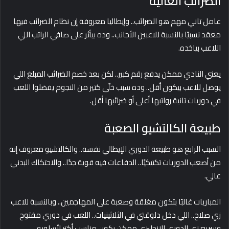
الضرائب العالية
عامل تاني مهم هو الضرائب.. وإيطاليا معروفة إن نظام الضرائب فيها
معقد نسبيًا بالنسبة للاعبين الأجانب.. وده بيأثر على صافي الراتب اللي
اللاعب بياخده.
يعني النادي ممكن يدفع رقم كبير.. لكن بعد خصم الضرائب المبلغ اللي
يوصل للاعب بيكون أقل.. وده سبب خلّى كتير من النجوم يفضلوا اللعب
في دوريات تانية رواتبها أعلى أو ضرائبها أقل.
طبيعة الكالتشيو الصعبة
السبب الرابع هو طبيعة الدوري الإيطالي نفسه.. والكالتشيو معروف إنه
من أصعب الدوريات تكتيكيًا.. الدفاعات فيه قوية جدًا.. والاحتكاك البدني
عالي.
المباريات غالبًا بتكون مغلقة وصعبة على المهاجمين.. وبالنسبة للاعب
زي صلاح.. اللي دخل دلوقتي في الثلاثينيات.. اللعب في دوري مفتوح
وسريع زي الدوري الإنجليزي ممكن يكون مناسب أكتر لأسلوبه.