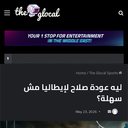
Menu
Se
fo
كل حاجة محتاج تعرفها عن طرابزون سبور.. فريق “محمد صـلاح” الجديد
/
The Glocal Sports
Home
ليه عودة صلاح لإيطاليا مش
سهلة؟
May 23, 2026
S
e
n