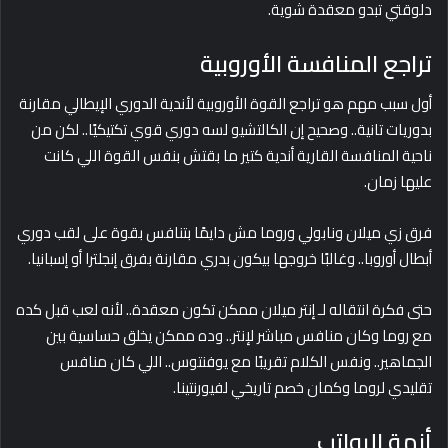
دلوقتي تبدو معقدة شوية.
تراجع المنافسة الأوروبية
أول سبب مهم هو تراجع القوة الأوروبية لأندية الدوري الإيطالي مقارنة
بدوريات تانية.. وصحيح إن الكالتشيو لسه دوري قوي تكتيكيًا.. لكن من
ناحية المنافسة القارية أندية كتير ما بقتش بنفس القوة اللي كانت
عليها زمان.
فرق زي ميلان ونابولي وروما مش دايمًا بتنافس بقوة على لقب دوري
أبطال أوروبا.. وغالبًا خروجها بيكون بدري مقارنة بفرق إنجلترا أو إسبانيا.
حتى فكرة انتقاله لـ إنتر ميلان ممكن تكون معقدة.. لأنه لعب قبل كده
مع روما وكان منافس مباشر لإنتر.. وده ممكن يخلق حساسية بين
الجماهير.. ونفس الكلام تقريبًا مع يوفنتوس.. اللي كان منافس
تقليدي لروما وكمان خصم تاريخي لفيورنتينا.
أزمة الرواتب