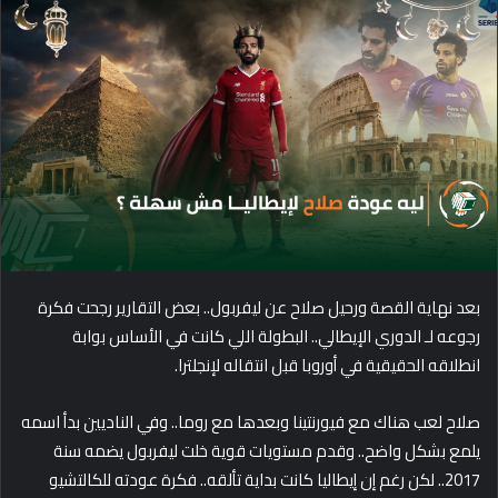
d
a
n
e
m
a
i
l
بعد نهاية القصة ورحيل صلاح عن ليفربول.. بعض التقارير رجحت فكرة
رجوعه لـ الدوري الإيطالي.. البطولة اللي كانت في الأساس بوابة
انطلاقه الحقيقية في أوروبا قبل انتقاله لإنجلترا.
صلاح لعب هناك مع فيورنتينا وبعدها مع روما.. وفي الناديين بدأ اسمه
يلمع بشكل واضح.. وقدم مستويات قوية خلت ليفربول يضمه سنة
2017.. لكن رغم إن إيطاليا كانت بداية تألقه.. فكرة عودته للكالتشيو