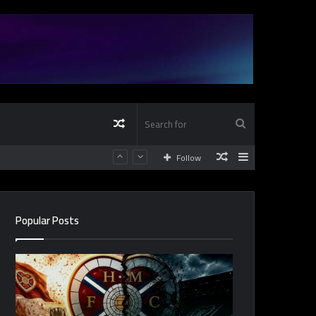
Random
Search
Random
Sidebar
Follow
Article
for
Article
Popular Posts