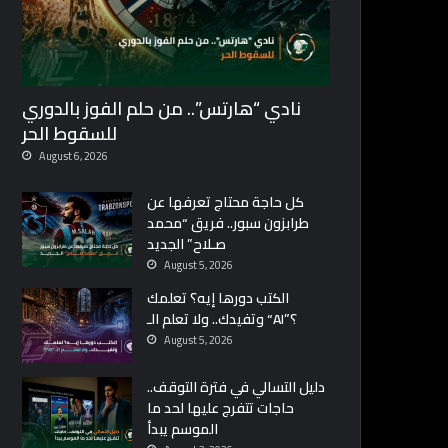
نادي “هارتس”.. من حلم الفوز بالدوري
للسقوط الحر
August 6, 2026
كل حاجة محتاج تعرفها عن
طرابزون سبور.. فريق “محمد
صـلاح” الجديد
August 5, 2026
الكتب دورها إيه؟ تعلمك
وتفيدك.. ولا تعلم الـ “AI”؟
August 5, 2026
دليل التسالي في فترة التوقف..
حاجات تتفرج عليها لحد ما
الموسم يبدأ