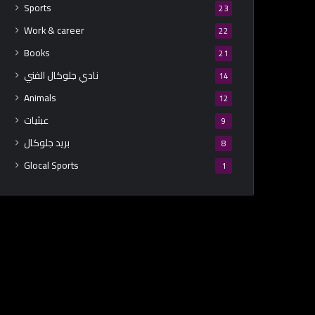
Sports
23
Work & career
22
Books
21
نادي جلوكال الفني
14
Animals
12
عبثيات
9
بريد جلوكال
8
Glocal Sports
1