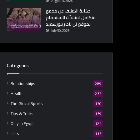
August 3, 2026
حكاية الكشف عن مجمع
متكامل لمنشآت للاستحمام
بموقع تل ناصر ببورسعيد
July 30, 2026
Categories
Relationships
289
Health
232
The Glocal Sports
170
Tips & Tricks
139
Only In Egypt
121
Lists
113