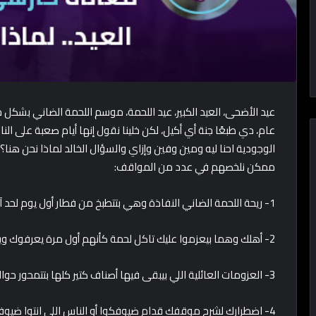
عيد الأضحى، العيد الكبير، عيد اللحمة، موسم اللحمة الضاني بشكل خ
عام، دي طبعًا جنة أي أكيل، لكن خلينا نقول إنها أيام صعبة على الن
الوجودية احنا ليه ومين وفين وإزاي والسؤال الخالد لماذا نحن هنا؟!
ممكن نلخصهم في عدد من المواقف:
1- ريحة اللحمة الضاني النفاذة وهي بتتطبخ من فطار أول يوم لحد آخر يوم عيد.
2- أهلك وهما بيعزموا عليك تاكل لحمة كأنهم أول مرة يعرفوك ويشوفوك وبيتفاجئوا إنك ما بتحبش اللحمة!
3- العزومات العائلية اللي بيبقى فيها أصناف كتير كلها بتتمحور حوالين اللحمة، فانت بالنسبة لك كأن مفيش حاجة خالص!
4- اضطرارك لشرح موقفك قدام ضيوفكوا أو الناس اللي انتوا ض