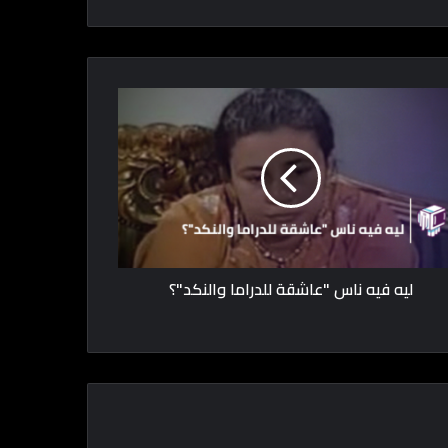
ليه فيه ناس "عاشقة للدراما والنكد"؟