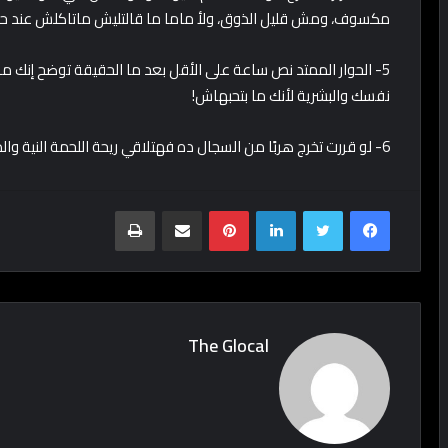
مكسوف، ومش قليل الذوق، ولأ ماما ما قالتليش ماتاكلش عند حد 
5- الحوار الممتد نص ساعة على الأقل بعد ما الحقيقة توضح إنك ما
نفسك والبشرية لأنك ما بتحبهاش!
6- لو قررت تخرج هربًا من السجال ده فهتلاقي ريحة اللحمة النية والدبح في انتظارك في كل شارع في بلادي!
Print
Share via Email
Pinterest
LinkedIn
Twitter
Facebook
The Glocal