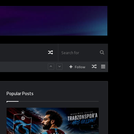
Random
Search
Random
Sidebar
Follow
Article
for
Article
Popular Posts