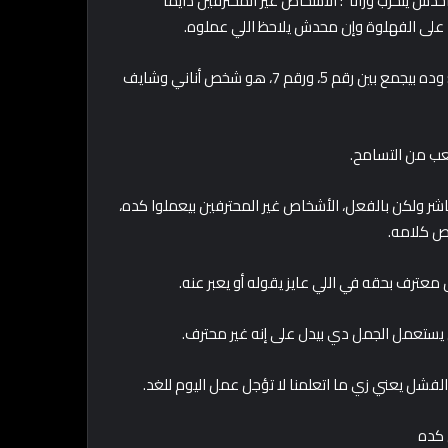
ش ينخرب ورانا”: الأشخاص غير المحترفين دايما
 على الفهلوة وإن محدش يلاحظ اللي عملوه.
10- “أنا عارف إنت المفروض تمشي، بس خليني أقولك حاجة كمان”: وده بيجمع بين رقم 5، ورقم 7، هو شخص أناني وشايف
ر ولكن بالفعل، الأشخاص غير المحترفين بيعملوا كده،
نص كلامه.