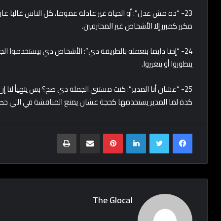
23- “ده مش عدل”: أو الحياة غير عادلة عموما، كل الناس غالبا
مكرر كمبرر إلا الأشخاص غير المحترفين.
24- “إحنا دايما بنعمله بالطريقة دي”: الأشخاص دي بيستخدموا ا
يتطوروا أو يتغيروا.
25- “عشان أنا المدير”: كنت مستني الجملة دي صح؟ بس يتهيأ لنا إ
كدة لما المدير يستخدمها كحجة عشان يمنع المناقشة في اللي حصل 
Print
Share via Email
Pinterest
LinkedIn
Twitter
Facebook
The Glocal