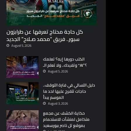
كل حاجة محتاج تعرفها عن طرابزون
سبور.. فريق “محمد صـلاح” الجديد
August 5, 2026
الكتب دورها إيه؟ تعلمك
وتفيدك.. ولا تعلم الـ “AI”؟
August 5, 2026
دليل التسالي في فترة التوقف..
حاجات تتفرج عليها لحد ما
الموسم يبدأ
August 3, 2026
حكاية الكشف عن مجمع
متكامل لمنشآت للاستحمام
بموقع تل ناصر ببورسعيد