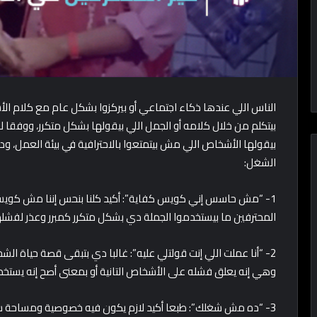
الناس اللي عندها ذكاء اجتماعي أو بيركزوا بشكل عام مع كلام الأ
بيقولها الأشخاص اللي مش بيتمتعوا بالاحترافية في بيئة العمل، 
الشغل:
1- “مش حاسس إني كويس كفاية”: أكيد كلنا بنحس إننا مش كويس
المحترفين ما بيستخدموا الجملة دي بشكل متكرر كمبرر وعذر لفشل
2- “أنا عملت اللي إنت قولتلي عليه”: غالبا دي بتبقى قصة حياة ا
وهي إنه يعلق فشله على الأشخاص التانية أو بمعنى أصح إنه يست
3- “ده مش شغلك”: طبعا أكيد لازم يكون فيه خصوصية ومساحة 