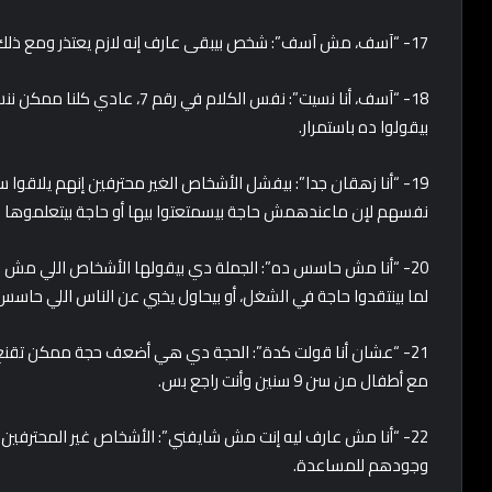
17- “آسف، مش آسف”: شخص بيبقى عارف إنه لازم يعتذر ومع ذلك هو مش هيعتذر.
18- “آسف، أنا نسيت”: نفس الكلام
بيقولوا ده باستمرار.
19- “أنا زهقان جدا”: بيفشل الأشخاص الغير محترفين إنهم يلاق
نفسهم لإن ماعندهمش حاجة بيسمتعتوا بيها أو حاجة بيتعلموها ج
20- “أنا مش حاسس ده”: الجملة دي بيقولها الأشخاص اللي مش ق
لما بينتقدوا حاجة في الشغل، أو بيحاول يخبي عن الناس اللي حاسس 
21- “عشان أنا قولت كدة”: الحجة دي هي أضعف حجة ممكن تقن
مع أطفال من سن 9 سنين وأنت راجع بس.
22- “أنا مش عارف ليه إنت مش شايفني”: الأشخاص غير المحترفين غ
وجودهم للمساعدة.