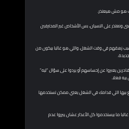
 في رقم 7، عادي كلنا ممكن ننسى ونعتذر على النسيان، بس الأشخاص غير المحترفين
وا سبب زهقهم في وقت الشغل، واللي هو غالبا بيكون من
ديدة.
ادرين يعبروا عن إحساسهم أو يردوا على سؤال “ليه”
بيه فعلا.
ع بيها اللي قدامك في الشغل يعني ممكن تستخدمها
البا ما بيستخدموا كل الأعذار عشان يبرروا عدم