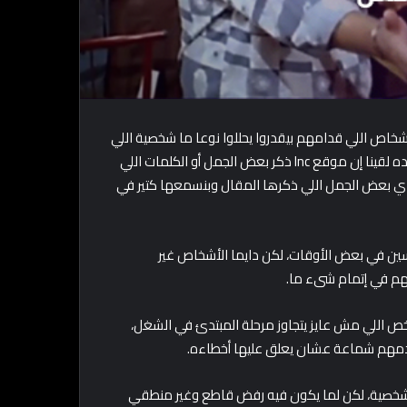
شخاص اللي قدامهم بيقدروا يحللوا نوعا ما شخصية اللي
بيتكلم من خلال كلامه أو الجمل اللي بيقولها بشكل متكرر، ووفقا لده لقينا إن موقع Inc ذكر بعض الجمل أو الكلمات اللي
ودي بعض الجمل اللي ذكرها المقال وبنسمعها كتير في
ين في بعض الأوقات، لكن دايما الأشخاص غير
هم في إتمام شىء ما.
لشخص اللي مش عايز يتجاوز مرحلة المبتدئ في الشغل،
خدمهم شماعة عشان يعلق عليها أخطاءه.
شخصية، لكن لما يكون فيه رفض قاطع وغير منطقي