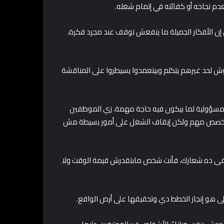
م نجاحه أو كفائته في إتمام شغله.
إن الأفكار الجميلة ما ينفعش توقف عند مجرد فكرة،
حوش لحد غيرهم يتكلم وبيتعمدوا يسيطروا على المناقشة
لمسؤولية لما بيكون فيه حاجة مهمة، زي الموظفين
، التخصص مهم ولكن إيقاف الشغل على أمور بسيطة مش
ا يبقى ده شعارك، فأنت شخص مابتقدرش قيمة الوقت ولا