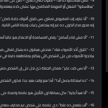
9- “مش هيلاحظوا ده أبدا – بصوت حسن حسني – بس على الله ماحد
“بيطلسقوا” الشغل أو المهمة المكلفين بيها عشان كده بيعتمدوا
إنه محور مدار الكون، ده غير إنه بيتجاهل رغبات وحياة الناس التانية.
11- “أنا مش قادر أسامح”: رفض المسامحة أو الاعتذار هو غالبا أصعب من التسامح.
12- “خليني أخد الأضواء منك”: محدش هيقول ده بشكل لفظي مباش
بياخدوا الأضواء من على الشخص اللي بيتكلم بمقاطعته دايما في 
13- “أنا بس كنت عايز”: ممكن الجملة دي تدل على إن الشخص مش معترف بحقه في اللي عايز يقوله أو يعبر عنه.
14- “ده استحالة يحصل أبدا”: أبدا هو وقت بعيد جدا، فكون الشخص يستعمل الجمل دي بيدل على إنه غير محترف.
15- “أنا هبدأ بكرة”: بكل بساطة لإن التأجيل هو علامة واضحة على الفشل يعني زي ما اتعلمنا لا تؤجل عمل اليوم للغد.
16- “أنت بتعمل ده غلط”: دي علامة على شخص غير محترف صغنن كده