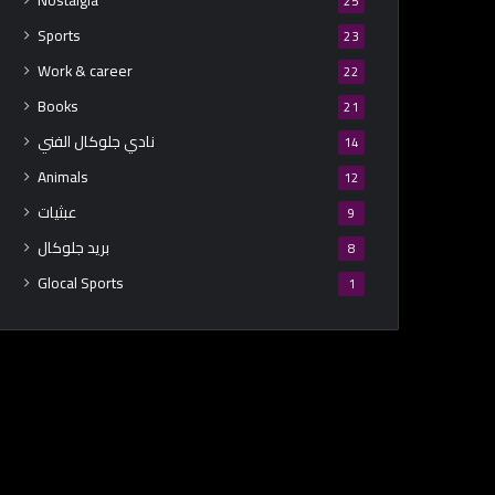
Nostalgia
25
Sports
23
Work & career
22
Books
21
نادي جلوكال الفني
14
Animals
12
عبثيات
9
بريد جلوكال
8
Glocal Sports
1