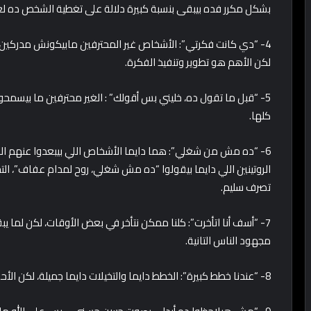
بشكل مكرر فده بيبقى بنسبة كبيرة دلالة على تغطية الشخص ده لعد
4- “دي كانت فكرتي”: الأشخاص غير المحترفين مابيكونش مدركين 
لكن الأهم هو تطوير وتنفيذ الفكرة.
5- “قبل ما تقول ده، خليني بس أقولك” : الغير محترفين ما بيسم
كلها.
6- “ده مش من شغلي”: هما دايما الأشخاص اللي بيبعدوا عنهم ا
الروتينين اللي دايما بيقولوا “ده مش شغلي، روح لمدام عفاف”
تصرف سليم.
7- “أسف أنا اتأخرت”: كلنا ممكن نتأخر في بعض الأوقات، لكن لم
مجهود الناس التانية.
8- “عندنا خطط كبيرة”: الخطط دايما والتخيلات دايما جميلة، لكن الأحلى هو إنجاز الخطط دي وتحقيقها على أرض الواقع.