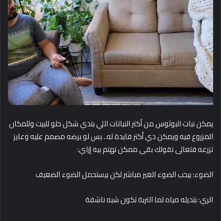
يمكن نبات البوثوس من أكتر النباتات اللي بتدي شكل حلو للبيت وللمكان
المزروع فيه ويمكن دي أكتر فايدة له.. بس لو برضه مصمم عليه وعايز
تزرعه فتعالى نقولك بقى ممكن تهتم بيه إزاي:
الضوء: بيحب الضوء الغير مباشر لكن بيستحمل الضوء الضعيف
الري: بتديله مياه لما التربة تكون شبه ناشفة