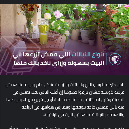
e
n
d
a
n
e
m
a
i
l
ناس كتير مننا بتحب الزرع والنباتات والزراعة بشكل عام بس ماعندهمش
فرصة كويسة عشان يزرعوا خصوصا إن أغلب الناس بقت تعيش في
المدينة وقليل لما بتلاقي حد عنده مساحة أو جنينة يزرع فيها.. بس طبعا
فيه ناس مفيش حاجة بتوقفها وبتمارس هوايتها في الزراعة
والاهتمام بالنباتات عندها في البيت في البلكونة.