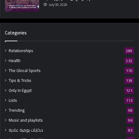
July 30, 2026
Categories
Relationships
289
Health
232
The Glocal Sports
170
Tips & Tricks
139
Only In Egypt
121
Lists
113
Trending
98
Music and playlists
96
حكايات يومية عادية
83