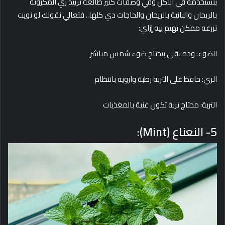
بتستخدمه في الأكل وفي وصفات كتير طالعة تريند زي المكرونة
بالريحان والبانية بالريحان والحاجات دي كلها.. فتعالي نقولك لو نويت
تزرعه ممكن تهتم بيه إزاي:
الضوء: وده بقى بيحتاج ضوء شمس مباشر
الري: حافظ على التربة رطبة وارويه بانتظام
التربة: محتاج تربة تكون غنية بالمغذيات
5- النعناع (Mint):