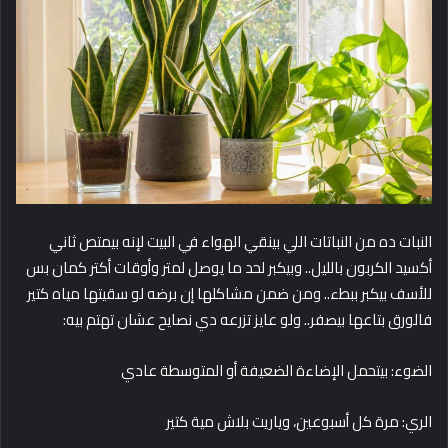
النبات ده من النباتات اللي بينقي الهواء في البيت لإنه بيمتص ثاني
أكسيد الكربون بالليل.. وبيكبر لحد ما يوصل لمتر وأوقات أكتر كمان بس
للأسف بيكبر ببطء.. ومن ضمن مشاكلها إن برضه لو سقيتها مياه كتير
فالورق بتاعها بيصفر.. ولو عايز تزرعه دي نصايح عشان تهتم بيه:
الضوء: بيتحمل الإضاءة الضعيفة أو المتوسطة عادي
الري: مرة كل أسبوعين، وياريت بلاش مية كتير