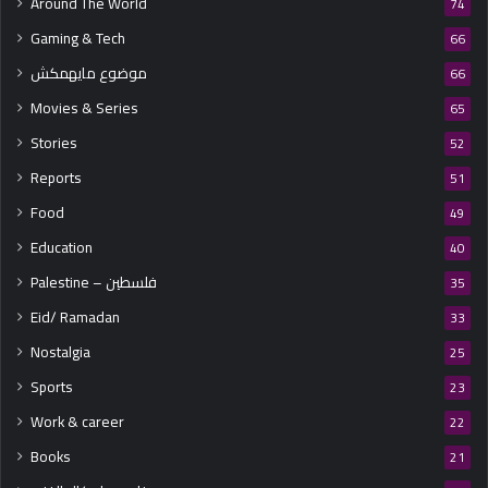
Around The World
74
Gaming & Tech
66
موضوع مايهمكش
66
Movies & Series
65
Stories
52
Reports
51
Food
49
Education
40
Palestine – فلسطين
35
Eid/ Ramadan
33
Nostalgia
25
Sports
23
Work & career
22
Books
21