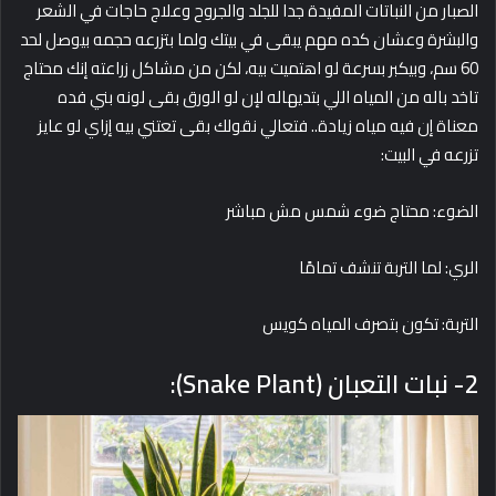
الصبار من النباتات المفيدة جدا للجلد والجروح وعلاج حاجات في الشعر
والبشرة وعشان كده مهم يبقى في بيتك ولما بتزرعه حجمه بيوصل لحد
60 سم، وبيكبر بسرعة لو اهتميت بيه، لكن من مشاكل زراعته إنك محتاج
تاخد باله من المياه اللي بتديهاله لإن لو الورق بقى لونه بني فده
معناة إن فيه مياه زيادة.. فتعالي نقولك بقى تعتني بيه إزاي لو عايز
تزرعه في البيت:
الضوء: محتاج ضوء شمس مش مباشر
الري: لما التربة تنشف تمامًا
التربة: تكون بتصرف المياه كويس
2- نبات التعبان (Snake Plant):