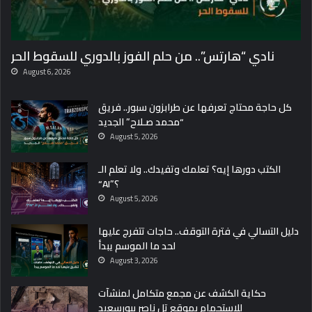
نادي “هارتس”.. من حلم الفوز بالدوري للسقوط الحر
August 6, 2026
كل حاجة محتاج تعرفها عن طرابزون سبور.. فريق
“محمد صـلاح” الجديد
August 5, 2026
الكتب دورها إيه؟ تعلمك وتفيدك.. ولا تعلم الـ
“AI”؟
August 5, 2026
دليل التسالي في فترة التوقف.. حاجات تتفرج عليها
لحد ما الموسم يبدأ
August 3, 2026
حكاية الكشف عن مجمع متكامل لمنشآت
للاستحمام بموقع تل ناصر ببورسعيد