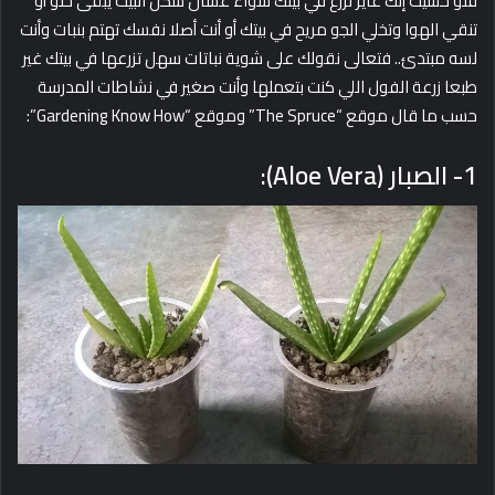
فلو حسيت إنك عايز تزرع في بيتك سواء عشان شكل البيت يبقى حلو أو
تنقي الهوا وتخلي الجو مريح في بيتك أو أنت أصلا نفسك تهتم بنبات وأنت
لسه مبتدئ.. فتعالى نقولك على شوية نباتات سهل تزرعها في بيتك غير
طبعا زرعة الفول اللي كنت بتعملها وأنت صغير في نشاطات المدرسة
حسب ما قال موقع “The Spruce” وموقع “Gardening Know How”:
1- الصبار (Aloe Vera):