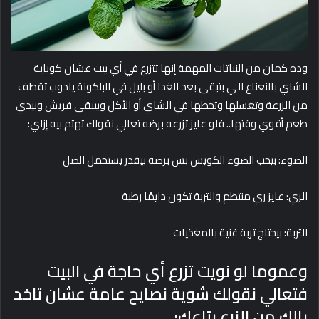
وده كمان من النباتات المهمة إنها تتزرع في أي بيت عشان كوباية
الشاي بالنعناع اللي بتبقى بعد الغدا أو بليل في البلكونة يادوب تقطف
من الزرعة وتغسلها وتحطها في الشاي أو الأكل وبيبقى فريش وبيدي
طعم أقوي وقتها.. فلو عايز تزرعه برضه تعالي نقولك تهتم بيه إزاي:
الضوء: بيحب الضوء الكويس بس برضه بيقدر يستحمل الضل
الري: عايز ري منتظم والتربة تكون دايمًا رطبة
التربة: بيحتاج تربة غنية بالمغذيات
وعموما لو نويت تزرع أي حاجة في البيت
فتعالي نقولك شوية نصايح عامة عشان تاخد
بالك من الزرع بتاعك: