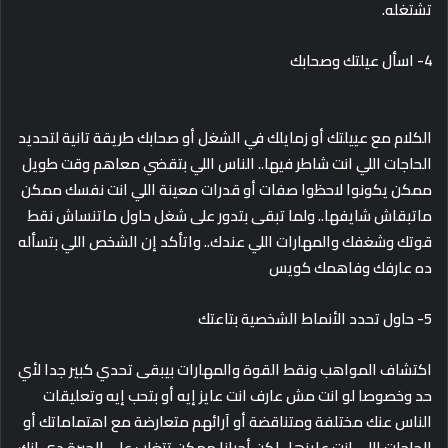
تشتغله.
4- اسأل عيلتك وصحابك
الكلام مع عييلتك أو زمايلك في الشغل أو صحابك طريقة تانية لتحديد
الحاجات اللي انت شاطر فيها.. الناس اللي بتقضي معاهم وقت طويل
ممكن يكونوا لاحظوا صفات أو قدرات معينة اللي انت نفسك ممكن
ماتبقاش شايفها.. ولما تبقى بتدور على شغل حاول ماتنساش نقط
قوتك وشغفك والمهارات اللي عندك.. واتأكد إن الشخص اللي بتسأله
ده عارفك وفاهمك كويس
5- حاول تحدد الأنماط الشخصية بتاعتك
اكتشاف المواهب ونقط القوة والمهارات بيبقى تحدي كبير جدا لأي
حد وخصوصا لو انت مش عارف انت عايز إيه أو بتحب إيه وتعليقات
الناس عنك مختلفة ومتناقضة أو آرائهم متعارضة مع اهتماماتك أو
الحاجات اللي انت عايزها.. لكن أحيانا ممكن تتغلب على الحيرة دي إنك