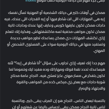
تبقى جزء مهم من حياتك اليومية حسب موقع
Indeed
ممكن في أوقات كتير في حياتك الشخصية أو المهنية تسأل نفسك
إيه هي المهارات اللي انت شاطر فيها أو إيه القدرات اللي عندك.. فيه
حاجات ممكن تكون عارفها كويس وعارف إنها عندك وحاجات تانية
ممكن تكون مواهب مخفية لسه ماكتشفتهاش.. وفكرة إنك تتعلم
إزاي تكتشف المهارات دي ممكن يساعدك تطور مواهب جديدة
وتستفيد منها في حياتك اليومية سواء على المستوى الشحصي أو
المهني.
مهم جدا إنك تعرف إزاي تجاوب على سؤال “أنا شاطر في إيه؟” لأنه
هيساعدك تحدد نقط قوتك ومهاراتك وده مفيد ليك وخصوصا لما
تكون بتفكر في مسار مهني عايز تمشي فيه.. النجاح عامة محتاج
شوية حاجات مع بعض زي ميكس كده من المواهب والقوة
والاجتهاد والإصرار.
بالنسبة لبعض الناس.. النجاح هو إن المرتب يبقى كبير.. وبالنسبة
لناس تانية النجاح ممكن يبقى إحساس بالرضا عن شغلهم أو إن