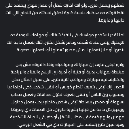
شغلهم بيعمل فرق.. ولو انت اخترت شغل أو مسار مهني بيعتمد على
نقط قوتك ده هيخليك بنسبة كبيرة تحقق نسختك من النجاح اللي انت
حاببها وعايزها.
لما تقدر تستخدم مواهبك في تنفيذ شغلك أو مهامك اليومية ده
هيخليك يبقى عندك شغف وحافز بشكل بكتير.. لأنك بتعمل حاجة انت
بتحبها أو عايز تعملها.. مش مجبور تعملها أو بتعملها بصعوبة.
ولازم تبقى عارف إن مهاراتك ومواهبك ونقاط قوتك مش بس
مرتبطة بمهارات بدنية أو فنية أو أدبية زي الرسم والغناء والرياضة
والكتابة.. فيه مهارات ومواهب تانية كتير.. على سبيل المثال مش
الحصر، إنك تبقى بتعرف تتكلم كويس أو تبقى شخص ذكي اجتماعيا
ومحبوب بين الناس أو تبقى بتعرف تكوّن صداقات وتعمل صحاب
بسهولة أو ممكن ببساطة تبقى شخص منظم بيحب يعمل جداول
وبيجهز كل حاجة من قبلها بشوية حلوين.. كل الصفات دي وغيرها
مهمين وليهم قيمة في مكان الشغل أو حتى في الحياة الشخصية..
وفيه مهن كتير بتعتمد على المهارات دي في الشغل اليومي.