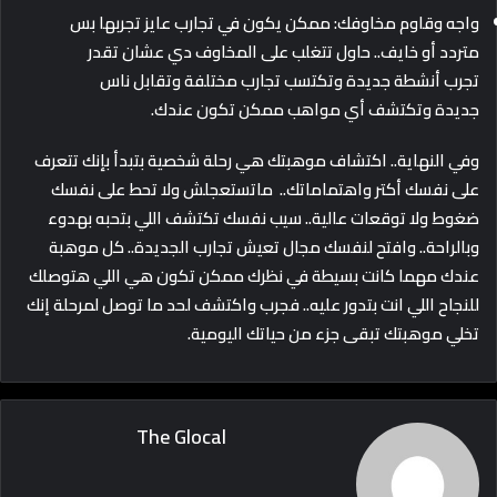
واجه وقاوم مخاوفك: ممكن يكون في تجارب عايز تجربها بس
متردد أو خايف.. حاول تتغلب على المخاوف دي عشان تقدر
تجرب أنشطة جديدة وتكتسب تجارب مختلفة وتقابل ناس
جديدة وتكتشف أي مواهب ممكن تكون عندك.
وفي النهاية.. اكتشاف موهبتك هي رحلة شخصية بتبدأ بإنك تتعرف
على نفسك أكتر واهتماماتك.. ماتستعجلش ولا تحط على نفسك
ضغوط ولا توقعات عالية.. سيب نفسك تكتشف اللي بتحبه بهدوء
وبالراحة.. وافتح لنفسك مجال تعيش تجارب الجديدة.. كل موهبة
عندك مهما كانت بسيطة في نظرك ممكن تكون هي اللي هتوصلك
للنجاح اللي انت بتدور عليه.. فجرب واكتشف لحد ما توصل لمرحلة إنك
تخلي موهبتك تبقى جزء من حياتك اليومية.
The Glocal