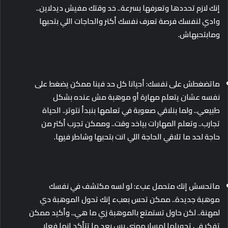
إنك لازم تحددها وتعرفها بسرعة.. خد وقتك مفيش ديدلاين..
وادي لنفسك فرصة تعرف نفسك أكتر والحاجات اللي بتحبها
ومابتحبهاش.
ماتضغطش على نفسك: أحيانا كل حد فينا ممكن يضغط على
نفسه عشان يتعلم مهارة أو موهبة مش عنده بشكل
طبيعي.. ولما بنلاقي صعوبة في تعلمها بنبدأ نتوتر.. الحياة
تجارب.. وتعلم المهارات بياخد وقت.. وممكن تجرب أكتر من
حاجة لحد ما تلاقي الحاجة اللي انت بتحبها وشاطر فيها.
ماتحسش إنك متحمل عبء: لو لسه مكتشف في نفسك
موهبة جديدة.. ممكن تحس بعبء إنك تحول الموهبة دي
لمهنة.. لكن حاول تستمتع بالموهبة زي ما هي.. وأكيد ممكن
تفكر في تحويلها لمسار مهني بس بعد ما تتأكد إنها فعلا