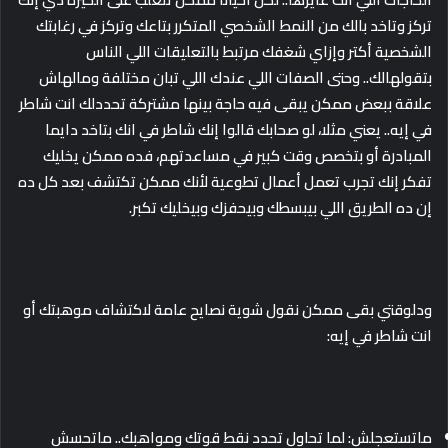
تركز وتاخد بالك من النمط الشخصي المتكرر بتاعك وتركز في رغابتك
الشخصية أكتر وإزاي شغفك مرتبط بالتعليقات اللي الناس
بتقولهالك.. وحتى الصفات اللي عندك اللي تبان مختلفة ومالهاش
علاقة ببعض ممكن يبقى فيه حاجة بينها مشتركة تحددلك انت شاطر
في إيه.. يعني مثلا، لو صحابك قالوا إنك شاطر في انك بتاخد دايما
المبادرة أو بتخصص وقت كبير في مساعدتهم، فده ممكن يخليك
تفكر إنك تجرب تعمل أعمال تطوعية لأنك ممكن تكتشف بعد كل ده
إن ده الطريق اللي بيبسطك وبيحفزك وبيخليك تكبر.
ودلوقتي بقى ممكن نقول شوية نصايح عامة لاكتشاف موهبتك أو
انت شاطر في إيه:
ماتستعجلش: لما تحاول تحدد نقط قوتك ومواهبك.. ماتحسش