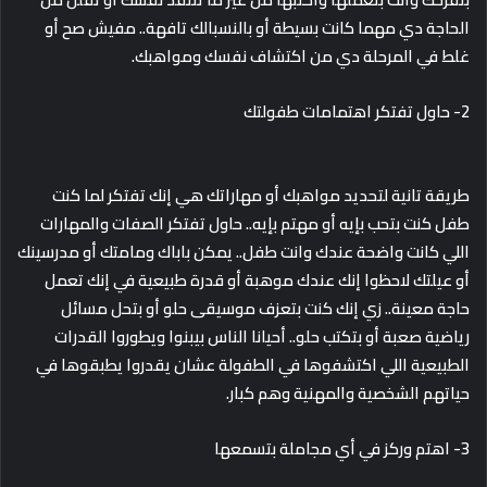
الحاجة دي مهما كانت بسيطة أو بالنسبالك تافهة.. مفيش صح أو
غلط في المرحلة دي من اكتشاف نفسك ومواهبك.
2- حاول تفتكر اهتمامات طفولتك
طريقة تانية لتحديد مواهبك أو مهاراتك هي إنك تفتكر لما كنت
طفل كنت بتحب بإيه أو مهتم بإيه.. حاول تفتكر الصفات والمهارات
اللي كانت واضحة عندك وانت طفل.. يمكن باباك ومامتك أو مدرسينك
أو عيلتك لاحظوا إنك عندك موهبة أو قدرة طبيعية في إنك تعمل
حاجة معينة.. زي إنك كنت بتعزف موسيقى حلو أو بتحل مسائل
رياضية صعبة أو بتكتب حلو.. أحيانا الناس بيبنوا ويطوروا القدرات
الطبيعية اللي اكتشفوها في الطفولة عشان يقدروا يطبقوها في
حياتهم الشخصية والمهنية وهم كبار.
3- اهتم وركز في أي مجاملة بتسمعها