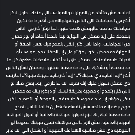
لو لسه مش متأكد من المهارات والمواهب اللي عندك.. حاول تركز
أكتر في المجاملات اللي الناس بتقولهالك بس أهم حاجة تكون
مجاملات صادقة مالهمش هدف منها.. لما تركز أكتر في الناس
بتمدحك على إيه ممكن في النهاية تبدأ تلاحظ أنماط أو نوع معين
من المجاملات.. ولما ناس كتير تبقى بتمدح فيك نفس الصفة أو
المهارة ده ممكن يكون مؤشر على إن الصفات دي مواهب أو
قدرات طبيعية عندك.. ممكن حتى تبدأ تكتب ملاحظات صغيرة كل ما
حد يمدحك أو يشكرك على حاجة معينة عملتها.. وممكن تسأل الناس
أكتر “ليه الحاجة دي عجبتك؟”.. “إيه أكتر حاجة عجبتك فيها؟”.. الطريقة
دي ممكن تسهل عليك إنك تعرف انت شاطر في إيه.. يعني مثلا، لو
ناس كتير بتمدح أو معجبة بطريقة لبسك أو ديكور بيتك ده ممكن
يبقى مؤشر إن عندك موهبة طبيعية في الموضة أو التصميم.. لكن
مهم برضه إنك ماتحسسش نفسك بضغط إن طالما الناس بتمدح
حاجة معينة فيك إنك لازم تحولها لموهبة بالعافية أو تحول الموهبة
لمهنة بالعافية.. مش لازم خالص موهبتك تبقى مهنتك خصوصا لو
الموهبة دي مش مناسبة لأهدافك المهنية أو الشغل اللي انت عايز