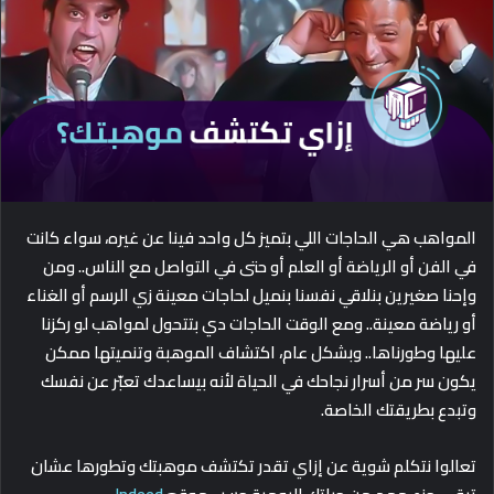
n
e
m
a
i
l
المواهب هي الحاجات اللي بتميز كل واحد فينا عن غيره، سواء كانت
في الفن أو الرياضة أو العلم أو حتى في التواصل مع الناس.. ومن
وإحنا صغيرين بنلاقي نفسنا بنميل لحاجات معينة زي الرسم أو الغناء
أو رياضة معينة.. ومع الوقت الحاجات دي بتتحول لمواهب لو ركزنا
عليها وطورناها.. وبشكل عام، اكتشاف الموهبة وتنميتها ممكن
يكون سر من أسرار نجاحك في الحياة لأنه بيساعدك تعبّر عن نفسك
وتبدع بطريقتك الخاصة.
تعالوا نتكلم شوية عن إزاي تقدر تكتشف موهبتك وتطورها عشان