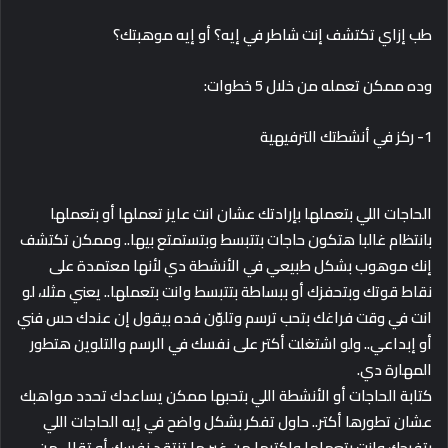
طب إزاي تكتشف إنت شاطر في إيه؟ أو إيه موهبتك؟
وده ممكن تعمله من خلال 5 خطوات:
1- ركز في أنشطتك الترفيهية
الحاجات اللي بتعملها بإرادتك عشان انت عايز تعملها أو بتعملها
بانتظام غالبا هتكون حاجات بتتبسط وبتستمتع بيها.. وممكن تكتشف
إنك موهوب بشكل طبيعي في الأنشطة دي لأنها معتمدة على
نقاط قوتك وبتحفزك أو ببساطة بتتبسط وانت بتعملها.. يعني مثلا، لو
انت في وقت فراغك بتحب ترسم وتلوّن فده بيقول إن عندك حس فني
أو إبداعي.. ولو اشتغلت أكتر على نفسك في الرسم والتلوين هتطور
المهارة دي.
كتابة الحاجات أو الأنشطة اللي بتحبها ممكن يساعدك تحدد مواهبك
عشان تطورها أكتر.. حاول تفكر بشكل واضح في إيه الحاجات اللي
بتفرحك وانت بتعملها واكتبها من غير ما تنتقد نفسك أو تقلل من