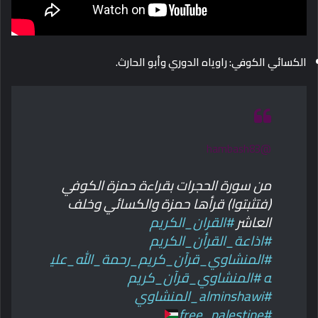
الكسائي الكوفي: راوياه الدوري وأبو الحارث.
@hambash83
من سورة الحجرات بقراءة حمزة الكوفي
(فتثبتوا) قرأها حمزة والكسائي وخلف
العاشر
#القران_الكريم
#اذاعة_القرأن_الكريم
#المنشاوي_قرآن_كريم_رحمة_الله_علي
ه
#المنشاوي_قرآن_كريم
#alminshawi_المنشاوي
#free_palestine