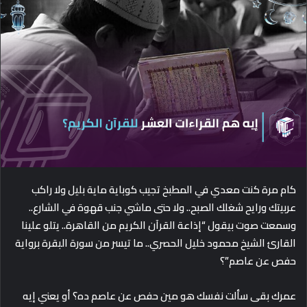
d
a
n
e
m
a
i
l
كام مرة كنت معدي في المطبخ تجيب كوباية ماية بليل ولا راكب
عربيتك ورايح شغلك الصبح.. ولا حتى ماشي جنب قهوة في الشارع..
وسمعت صوت بيقول “إذاعة القرآن الكريم من القاهرة.. يتلو علينا
القارئ الشيخ محمود خليل الحصري.. ما تيسر من سورة البقرة برواية
حفص عن عاصم”؟
عمرك بقى سألت نفسك هو مين حفص عن عاصم ده؟ أو يعني إيه