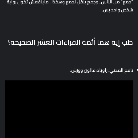
“جمع” من الناس.. وجمع ينقل لجمع وهكذا.. ماينفعش تكون رواية
شخص واحد بس.
طب إيه هما أئمة القراءات العشر الصحيحة؟
نافع المدني: راوياه قالون وورش.