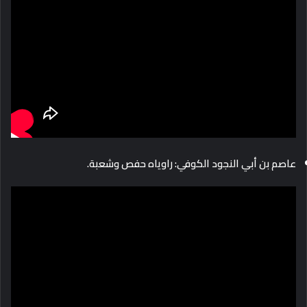
عاصم بن أبي النجود الكوفي: راوياه حفص وشعبة.