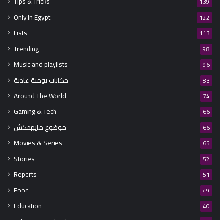
Tips & Tricks
139
Only In Egypt
122
Lists
113
Trending
98
Music and playlists
96
حكايات يومية عادية
83
Around The World
74
Gaming & Tech
66
موضوع مايهمكش
66
Movies & Series
65
Stories
52
Reports
51
Food
49
Education
40