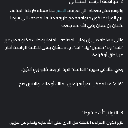
2. موافقة الرسم العثماني
والرسم مش بمعناه اللي نعرفه..
الرسم
هنا معناه طريقة الكتابة..
لازم القراءة تكون متوافقة مع طريقة كتابة المصحف اللي سيدنا
عثمان بن عفان رضي الله عنه جمعه.
واللي ببساطة هي إن زمان المصاحف العثمانية كانت مكتوبة من غير
“نقط” ولا “تشكيل” ولا “ألف”.. وده عشان يبقى للكلمة الواحدة أكتر
من نطق أو قراءة.
يعني مثلًا في سورة “الفاتحة” الآية الرابعة: مَٰلِكِ يَومِ ٱلدِّينِ.
“مَٰلِكِ” هنا ممكن تتقرأ بقراءتين.. مالك أو ملك.. والاتنين صح.
3. التواتر “أهم شرط”
لازم تكون القراءة اتنقلت من النبي صلى الله عليه وسلم عن طريق