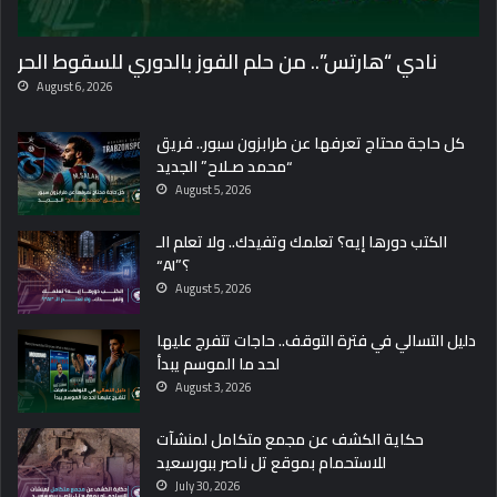
نادي “هارتس”.. من حلم الفوز بالدوري للسقوط الحر
August 6, 2026
كل حاجة محتاج تعرفها عن طرابزون سبور.. فريق
“محمد صـلاح” الجديد
August 5, 2026
الكتب دورها إيه؟ تعلمك وتفيدك.. ولا تعلم الـ
“AI”؟
August 5, 2026
دليل التسالي في فترة التوقف.. حاجات تتفرج عليها
لحد ما الموسم يبدأ
August 3, 2026
حكاية الكشف عن مجمع متكامل لمنشآت
للاستحمام بموقع تل ناصر ببورسعيد
July 30, 2026