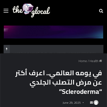
Menu
Se
fo
كل حاجة محتاج تعرفها عن طرابزون سبور.. فريق “محمد صـلاح” الجديد
/
Health
Home
في يومه العالمي.. اعرف أكتر
عن مرض التصلب الجلدي
“Scleroderma”
June 29, 2025
S