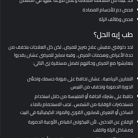
أخذ عينة من المنطقة المصابة وعمل مزرعة عليها في المعمل
فحص دم للأجسام المضادة
فحص وظائف الرئة
طب إيه الحل؟
لحد دلوقتي مفيش علاج صريح للمرض.. لكن كل العلاجات بتخفف من
حدة الأعراض وهجمات المرض.. وفيه نصايح للمرضى عشان يقدروا
يتعايشوا مع المرض وحالتهم تفضل مستقرة زي التالي:
التمارين الرياضية.. عشان تحافظ على مرونة جسمك وتحسِّن
الدورة الدموية وتخفف من التيبس
حافظ على بشرتك الجافة أو المتيبسة من خلال استخدام
مستحضرات الوقاية من الشمس.. تجنب الاستحمام بالماء
الساخن أو التعرض للصابون القوي والمواد الكيميائية في البيت
الإقلاع عن التدخين.. لأن النيكوتين انقباض الأوعية الدموية
ومشاكل الرئة والقلب