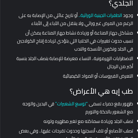
الجلدي؟
وجود
ا
لطفرات الجينية الوراثية
..
أو تاريخ عائلي من الإصابة به على
الرغم من المرض غير وراثي ولا ينتقل من الآباء إلى الأبناء
مشاكل جهاز المناعة أو وزيادة نشاط جهاز المناعة يمكن أن
تسبب حدوث تغييرات في الخلايا اللي بتؤدي لزيادة إنتاج الكولاجين
في الجلد وتكوين الأنسجة والندب
الاضطرابات الهرمونية.. النساء معرضة للإصابة بتصلب الجلد بنسبة
أكبر من الرجال
التعرض الفيروسات أو المواد الكيميائية
طب إيه هي الأعراض؟
ظهور بقع حمراء تسمى
“توسع الشعيرات”
في اليدين والوجه
مع الشعور بالحكة والتورم
تصلب الجلد وزيادة سماكته مع تغير مظهره ولونه
تصلب الأصابع أو تلف أنسجتها وحدوث تقرحات عليها.. وفي بعض