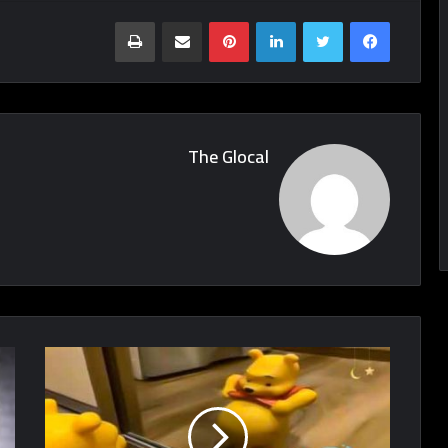
Print
Share via Email
Pinterest
LinkedIn
Twitter
Facebook
The Glocal