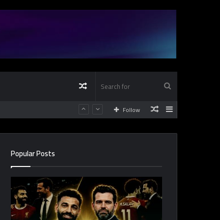
Random
Search
Random
Sidebar
Follow
Article
for
Article
Popular Posts