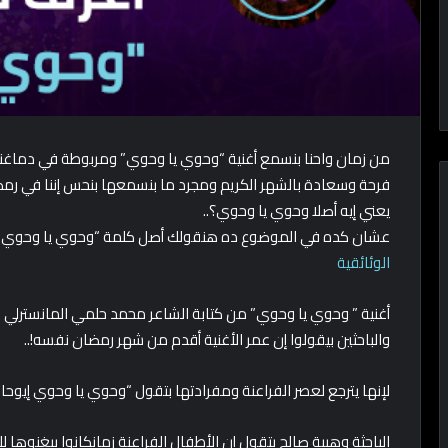
من زمان واحنا بنسمع أغنية “وحوي يا وحوي” ومربوطة في دماغنا برم
فرحة وسعادة بالشهر الكريم ومجرد ما بنسمعها بنحس إننا في ر
يعني إيه أصلا وحوي يا وحوي؟..
عشان كده في الموضوع ده هنقولك أصل كلمة “وحوي يا وحوي”
الوئائقية
والباحثين بيقولوا إن عمر الأغنية أقدم من شهر رمضان نفسه!..
لإنها يترجع لعصر الفراعنة ومفرادتها بتقول “وحوي يا وحوي إيوح
الباحثة وهيبة صالح بتقول إن الأطفال الفراعنة زمانكانوا بيغنوها