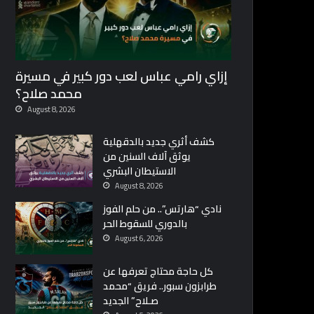
إزاي رامي عباس لعب دور كبير في مسيرة
محمد صلاح؟
August 8, 2026
كشف أثري جديد بالدقهلية
يوثق آلاف السنين من
الاستيطان البشري
August 8, 2026
نادي “هارتس”.. من حلم الفوز
بالدوري للسقوط الحر
August 6, 2026
كل حاجة محتاج تعرفها عن
طرابزون سبور.. فريق “محمد
صـلاح” الجديد