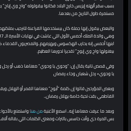
بسبب سفر ألهته إيزيس خارج البلاد فكانوا بيقولوله “واح وي إياح
مستمرة طول التاريخ من بعدها.
والبعض بيقول إنها جملة كان بيستخدمها الفراعنة للترحيب بملكتهم “
ابنها أحمس إنه يحارب الهكسوس ويهزمهم..والمصريون القدماء كان
بيغنولها واح وي إيوح” تقديرا لدورها العظيم.
وفي قصص تانية يقال إن: “وحوي يا وحوي” معناها ذهب أو رحل 
يا وحوي= رحل شعبان وجاء رمضان
وبعض المؤرخين قالوا إن كلمة “أيوح” معناها القمر أو الهلال ويقال
الفاطمي بقت تحية خاصة بهلال رمضان..
وبعد ما عرفت معناها إيه.. اسمع الأغنية
من هنا
واستمتع بالأجواء
بس المرة دي وأنت حاسس بالتراث ومعنى الكلمات اللي بقاله ألاف