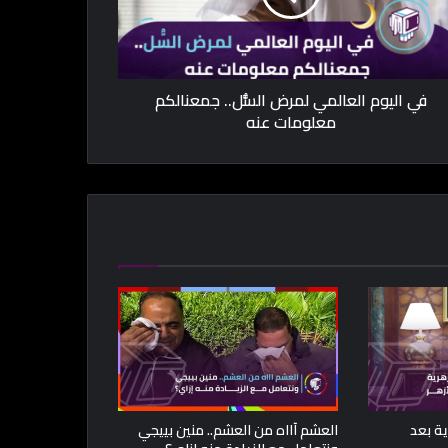
في اليوم العالمي لمرض السُّل.. جمعنالكم
معلومات عنه
ية بعد
العشم آااه من العشم.. منين بييجي