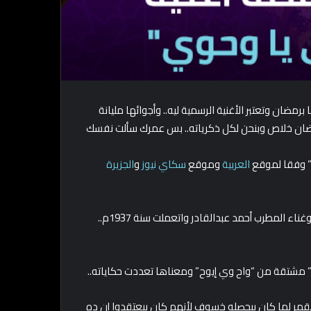
ضان وتعتبر الأغنية الرسمية ليه.. وأجوائها مليانة
مضان خلاص وبنحن لكل ذكرياته.. بس عمرك سألت نفسك
 وفقا لموقع
العربية
وموقع
سكاي نيوز
و
الجزيرة
أغنية ” وحوي يا وحوي” من كتابة الشاعر محمد حلمي المانسترلي وغناء المطرب أحمد عبدالقادر واتعملت سنة 1937م..
ا” مشتقة من “واح وي إيوح” ومعناها تعددت حكاياته..
 للقمر لما كان بيحصله خسوف لأنهم كان بيعتقدوا إن ده