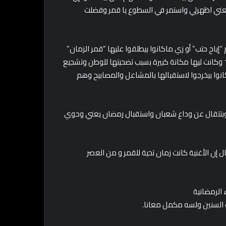
” يعني اظهرلي واستمر في السطوع يا قمر وفضلت
إياح حتب” أو زي ماكانوا بيطلقوا عليها “قمر الزمان”
وهي والدة الملك أحمس الأول اللي عاشت في نهايات الأسرة الـ 17 وكانت ليها مكانة كبيرة بسبب تضحيتها للوطن وتشجيع
وا بيخرجوا لاستقبالها بالمشاعل والمصابيح وهم
وبتتقال عن وداع شعبان واستقبال رمضان يعني وحوي
 إن الأغنية كانت زمان تحية للقمر و من العصر
 الرمضانية
 السنين ولسه مكمل معانا.