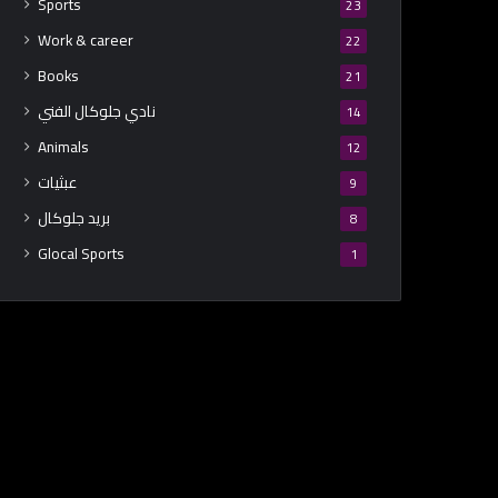
Sports
23
Work & career
22
Books
21
نادي جلوكال الفني
14
Animals
12
عبثيات
9
بريد جلوكال
8
Glocal Sports
1