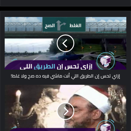
إزاي تحس إن الطريق اللي أنت ماشي فيه ده صح ولا غلط!