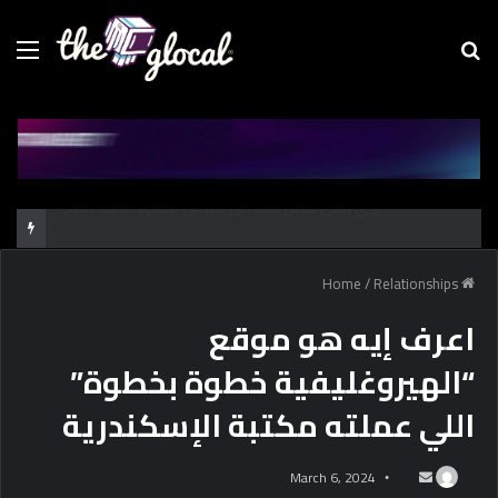
Menu
Se
fo
كشف أثري جديد بالدقهلية يوثق آلاف السنين من الاستيطان البشري
/
Relationships
Home
اعرف إيه هو موقع
“الهيروغليفية خطوة بخطوة”
اللي عملته مكتبة الإسكندرية
March 6, 2024
S