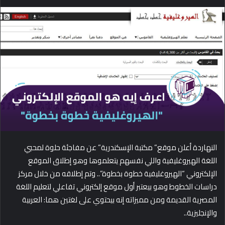
e
n
d
a
n
e
m
a
i
l
النهاردة أعلن موقع” مكتبة الإسكندرية” عن مفاجئة حلوة لمحبي
اللغة الهيروغليفية واللي نفسهم يتعلموها وهو إطلاق الموقع
الإلكتروني “الهيروغليفية خطوة بخطوة”.. وتم إطلاقه من خلال مركز
دراسات الخطوط وهو بيعتبر أول موقع إلكتروني تفاعلي لتعليم اللغة
المصرية القديمة ومن مميزاته إنه بيحتوي على لغتين هما: العربية
والإنجليزية..