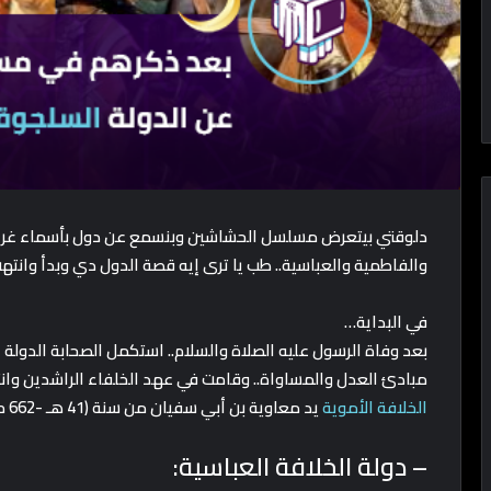
دلوقتي بيتعرض مسلسل الحشاشين وبنسمع عن دول بأسماء غريبة
والفاطمية والعباسية.. طب يا ترى إيه قصة الدول دي وبدأ وانت
في البداية…
بعد وفاة الرسول عليه الصلاة والسلام.. استكمل الصحابة الدولة
مبادئ العدل والمساواة.. وقامت في عهد الخلفاء الراشدين وان
الخلافة الأموية
يد معاوية بن أبي سفيان من سنة (41 هـ -662 م إلى 132 هـ -750 م) وكان مقرها دمشق.
– دولة الخلافة العباسية: