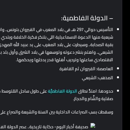
– الدولة الفاطمية:
التأسيس: حوالي 297 هـ في بلاد المغرب في القيروان
شيعية منها الدعوة الاسماعيلية اللي بتنكر فكرة الخلافة وبتدي 
بقية الصحابة.. وسيطرت على بلاد المغرب على يد عبيد الله الم
الشيعي.. واهتم بنشر دعوته وتوسعها في بلاد الشرق وأول بلد 
الاقتصادي ساعتها وترحيب أهلها قدر يدخلها ويحكمها.
العاصمة: القيروان ثم القاهرة
المذهب: الشيعي
حدودها: امتدَّ نطاق
الدولة الفاطميَّة
على طول ساحل المُتوسط من بل
صقلية والشَّام والحجاز.
وسقطت بسب الصراعات الداخلية بين السنة والشيعة والصراع على