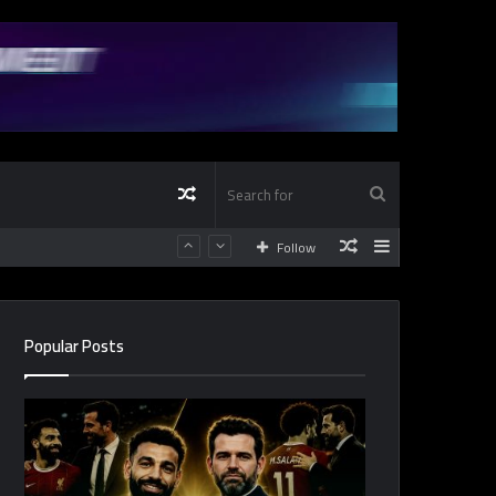
Random
Search
Random
Sidebar
Follow
Article
for
Article
Popular Posts