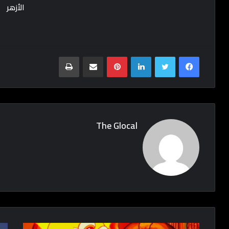
Print
Share via Email
Pinterest
LinkedIn
Twitter
Facebook
The Glocal