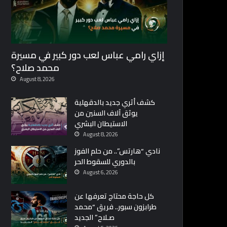
إزاي رامي عباس لعب دور كبير في مسيرة
محمد صلاح؟
August 8, 2026
كشف أثري جديد بالدقهلية
يوثق آلاف السنين من
الاستيطان البشري
August 8, 2026
نادي “هارتس”.. من حلم الفوز
بالدوري للسقوط الحر
August 6, 2026
كل حاجة محتاج تعرفها عن
طرابزون سبور.. فريق “محمد
صـلاح” الجديد