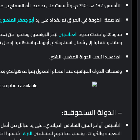
التأسيس: 132 هـ -750 م.. وتأسست على يد عبد الله السفاح بن محمد (أبو العباس السفاح) بعد هزيمة الأمويين
العاصمة: الكوفة في العراق ثم بغداد على يد
أبو جعفر المنصور
حدودها:وامتدت حدود
العباسيين
لبحر البوسفور، وفتحوا من بعدها 
وغانا.. وانتقلوا إلى شمال آسيا، وشرق أوروبا.. واستطاعوا إدخال 
المذهب: اتبعت الدولة المذهب السٌني
وسقطت الدولة العباسية عند اقتحام المغول بقيادة هولاكو بغد
– الدولة السلجوقية:
التأسيس: أواخر القرن السادس الميلادي.. على يد قبائل من أصل ت
السعيدة والثروات.. وبسبب حمايتهم للمسلمين
الترك
اكتسبوا احت