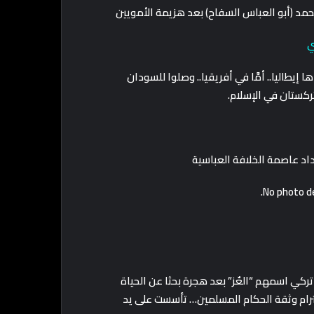
ي
إيطاليا.. أمَّا في أفريقيا.. وصلوا للسودان
تركستان في الإسلام.
اد عاصمة الخلافة العباسية
ركي اسمهم “العٌز” بعد هجرة بحثا عن الحياة
رام وثقة الحكام المسلمين… تأسست على يد