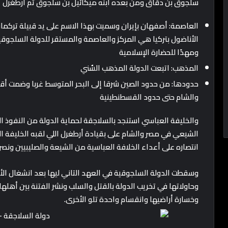
سلجوق بن دقاق ومن بعده ابنه ميكائيل بن سلجوق ثم أرطغرل
الأناضول بتركيا هي المركز والعاصمة والمستقر للدولة السلجوقي
ومهدًا للحضارة الإسلامية
المذهب: اتبعت الدولة المذهب السٌني
حدودها: من حدود الصين شرقا إلى البحر المتوسط غربا وضمت أقالي
والشام حتى حدود القسطنطينية
والخليفة العباسي استنجد بالسلاجقة لحماية الدولة من النفوذ 
الشيعي في مصر والشام على بقيادة أرطغرل اللي لقبه الخليفة 
انتصاره على أعداء الخلافة العباسية من الشيعة والصليبيين ونص
وسقطت الدولة السلجوقية في العهد التاني ليها بعد انشغال الأم
وحاولاتها في تخريب الدولة بالقتل والسلب ونشر الفتنة بين أهله
وخسارة أراضيها وانقسام واحدة تلو الأخرى.