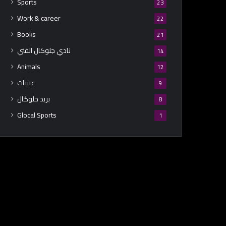
Sports
23
Work & career
22
Books
21
نادي جلوكال الفني
14
Animals
12
عبثيات
9
بريد جلوكال
8
Glocal Sports
1