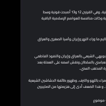
العاصمة: أصفهان بإيران وسميت بهذا الاسم على يد قبيلة تركمانية.. وفي القرنين 12 و13 أصبحت قونية وسط
ة وكانت منافسة للعواصم الإسلامية الباقية
م ما وراء النهر وإيران وآسيا الصغرى والعراق
البويهي الشيعي بالعراق وإيران والنفوذ الفاطمي
العباسي بالسلطان ونقش اسمه على العملة بعد
رة المذهب السني..
راء باللهو والترف.. وظهور طائفة الحشاشين الشيعية
ا.. و هذا الضعف أدى إلى هزيمتها من الصليبيين