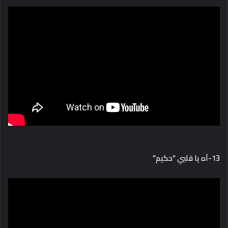
13-آه يا قلبي “حكيم”