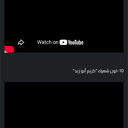
10-لون شعرك “كريم أبو زيد”