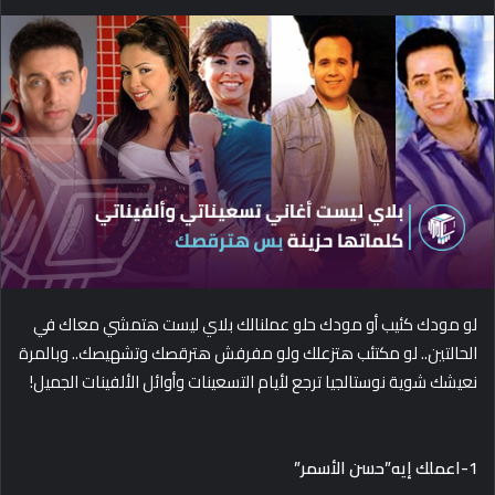
e
n
d
a
n
e
m
a
i
l
لو مودك كئيب أو مودك حلو عملنالك بلاي ليست هتمشي معاك في
الحالتين.. لو مكتئب هتزعلك ولو مفرفش هترقصك وتشهيصك.. وبالمرة
نعيشك شوية نوستالجيا ترجع لأيام التسعينات وأوائل الألفينات الجميل!
1-اعملك إيه”حسن الأسمر”