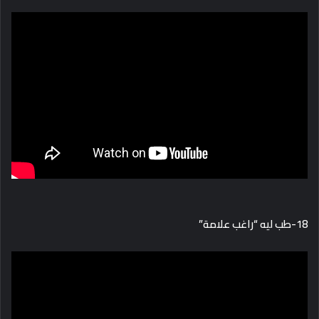
18-طب ليه “راغب علامة”