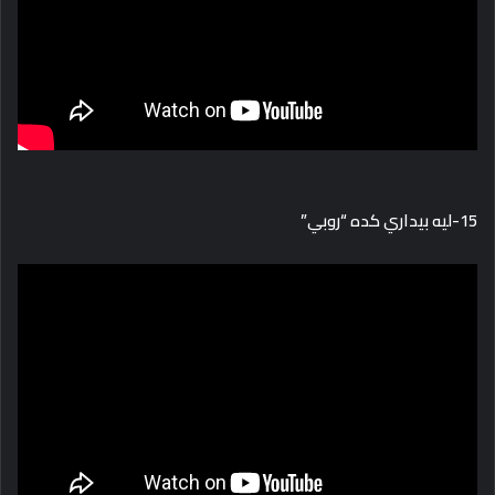
15-ليه بيداري كده “روبي”