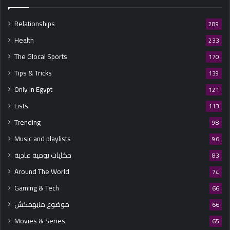
Relationships
289
Health
233
The Glocal Sports
170
Tips & Tricks
139
Only In Egypt
121
Lists
113
Trending
98
Music and playlists
96
حكايات يومية عادية
83
Around The World
74
Gaming & Tech
66
موضوع مايهمكش
66
Movies & Series
65