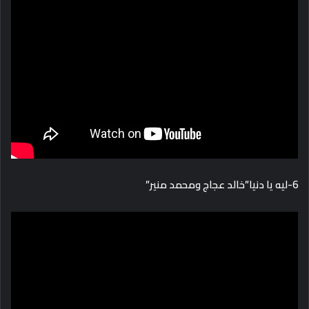
6-ليه يا دنيا”خالد عجاج ومحمد منير”