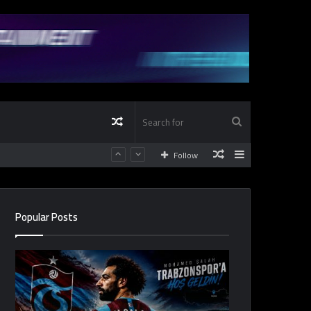
Random
Search
Random
Sidebar
Follow
Article
for
Article
Popular Posts