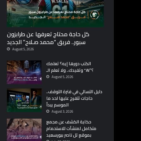
كل حاجة محتاج تعرفها عن طرابزون
سبور.. فريق “محمد صـلاح” الجديد
August 5, 2026
الكتب دورها إيه؟ تعلمك
وتفيدك.. ولا تعلم الـ “AI”؟
August 5, 2026
دليل التسالي في فترة التوقف..
حاجات تتفرج عليها لحد ما
الموسم يبدأ
August 3, 2026
حكاية الكشف عن مجمع
متكامل لمنشآت للاستحمام
بموقع تل ناصر ببورسعيد