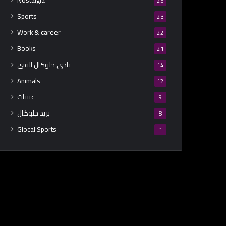
Nostalgia
25
Sports
23
Work & career
22
Books
21
نادي جلوكال الفني
14
Animals
12
عبثيات
9
بريد جلوكال
8
Glocal Sports
1