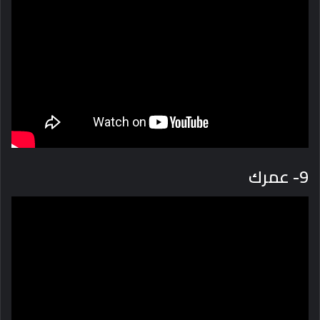
9- عمرك