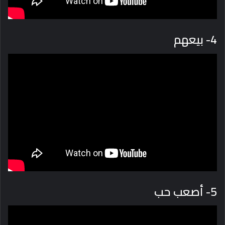
4- بيعهم
5- أصعب حب