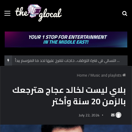
Menu
Se
fo
دليل التسالي في فترة التوقف.. حاجات تتفرج عليها لحد ما الموسم يبدأ
/
Music and playlists
Home
بلاي ليست لخالد عجاج هترجعك
بالزمن 20 سنة وأكتر
July 22, 2024
S
e
n