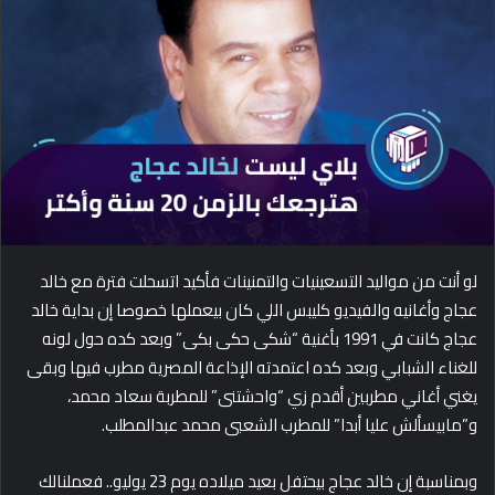
d
a
n
e
m
a
i
l
لو أنت من مواليد التسعينيات والتمنينات فأكيد اتسحلت فترة مع خالد
عجاج وأغانيه والفيديو كليبس اللي كان بيعملها خصوصا إن بداية خالد
عجاج كانت في 1991 بأغنية “شكى حكى بكى” وبعد كده حول لونه
للغناء الشبابي وبعد كده اعتمدته الإذاعة المصرية مطرب فيها وبقى
يغني أغاني مطربين أقدم زي “واحشتنى” للمطربة سعاد محمد،
و”مابيسألش عليا أبدا” للمطرب الشعبى محمد عبدالمطلب.
وبمناسبة إن خالد عجاج بيحتفل بعيد ميلاده يوم 23 يوليو.. فعملنالك