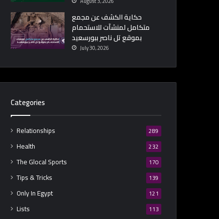
August 3, 2026
حكاية الكشف عن مجمع
متكامل لمنشآت للاستحمام
بموقع تل ناصر ببورسعيد
July 30, 2026
Categories
Relationships
289
Health
232
The Glocal Sports
170
Tips & Tricks
139
Only In Egypt
121
Lists
113