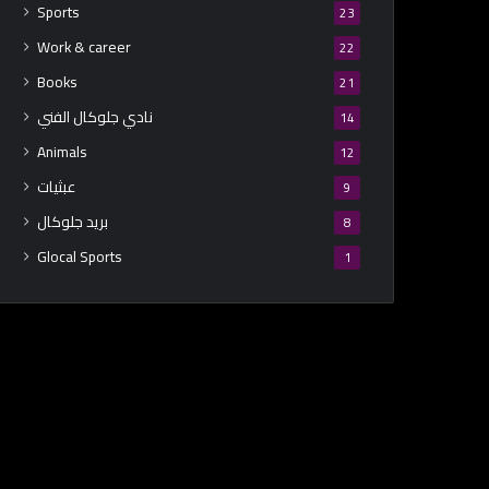
Sports
23
Work & career
22
Books
21
نادي جلوكال الفني
14
Animals
12
عبثيات
9
بريد جلوكال
8
Glocal Sports
1