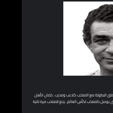
 1998 عشان يبقى أول واحد حقق البطولة مع المنتخب كلاعب ومدرب.. كمان اتأهل
بيكون أول مدرب مصري يوصل بالمنتخب لكأس العالم.. رجع للمنتخب مرة تانية