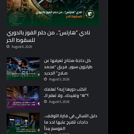
نادي “هارتس”.. من حلم الفوز بالدوري
للسقوط الحر
August 6, 2026
كل حاجة محتاج تعرفها عن
طرابزون سبور.. فريق “محمد
صـلاح” الجديد
August 5, 2026
الكتب دورها إيه؟ تعلمك
وتفيدك.. ولا تعلم الـ “AI”؟
August 5, 2026
دليل التسالي في فترة التوقف..
حاجات تتفرج عليها لحد ما
الموسم يبدأ