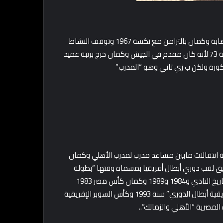
مسيرة الجوهري كرويًا كلاعب ماخدتش وقت طويل وده بسبب الإصابة وكمان بالتزامن مع نكسة 1967 وتوقف النشاط
الرياضي بسبب الحرب.. خد لقب جنرال عشان شارك في حرب أكتوبر سنة 73 لأنه كان مقدم في الجيش وكمان خرج برتبة عميد
لكورة ولكن ب زي تاني وهو “المدرب”
ب للأهلي رسميًا سنة 1982 كان في شوية انتقالات مابين مساعد مدرب لمدرب الأهلي وكمان
لأهلي بتحقيق لقب دوري أبطال أفريقيا بمسماه وقتها “بطولة
الأندية الإفريقية أبطال الدوري” وده كان سنة 1982 لأول مرة في تاريخ النادي و1984 و1989 وكمان كأس مصر 1983
و1985.. كمان حقق مع الزمالك نفس البطولة “بطولة الأندية الإفريقية أبطال الدوري” سنة 1993 وكأس السوبر الإفريقية