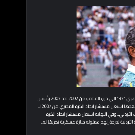
منتخب الأردن وصل لأعلى تصنيف عالمي له مع كابتن محمود الجوهري “37” اللي درب المنتخب من 2002 لحد 2007 وأسس
كمان “مراكز الواعدين” اللي كانت سبب في تطور المنتخب الأردني.. بعدها اشتغل مستشار اتحاد الكرة المصري من 2007 لـ
ا مع المنتخب الأردني.. وفي النهاية اشتغل مستشار اتحاد الكرة
 بصمة كبيرة في الكرة الأردنية لدرجة إنهم عملوله جنازة عسكرية تكريمًا له..