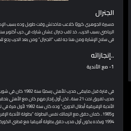
الجنرال
في سلاح الإشارة ومن هنا جه لقب “الجنرال” ومن بعد الحرب رجع ل
..إنجازاته
1- مع الأندية
في فترة قبل مايبقى مدر
مدرب لفريق تحت 21 سنة.. لكن أول إنجاز مهم كان مع ا
1994 وبكده يكون أول مدرب حقق بطولة أفريقيا مع قطبي الكورة المصرية “الأهلي والزمالك”..