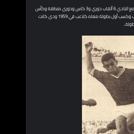
بدأ مشواره مع النادي الأهلي سنة 1955 وكمل لحد 1966 وكسب مع النادي 6 ألقاب دوري و3 كاس ودوري منطقة وكأس
الجمهورية المتحدة.. وفي نفس الوقت كان مشواره بدأ مع المنتخب وكسب أول بطولة معاه كلاعب في 1959 ودي كانت
ولة..