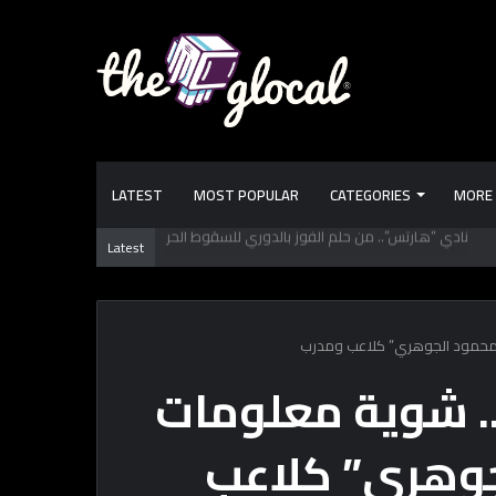
LATEST
MOST POPULAR
CATEGORIES
MORE
 تعرفها عن طرابزون سبور.. فريق “محمد صـلاح” الجديد
Latest
 “محمود الجوهري” كلاعب ومدرب
.. شوية معلومات
جوهري” كلاعب