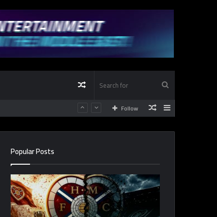
Random
Search
Random
Sidebar
Follow
Article
for
Article
Popular Posts