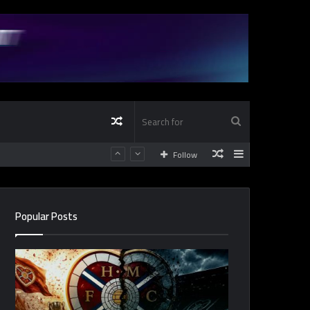
Random
Search
Random
Sidebar
Follow
Article
for
Article
Popular Posts