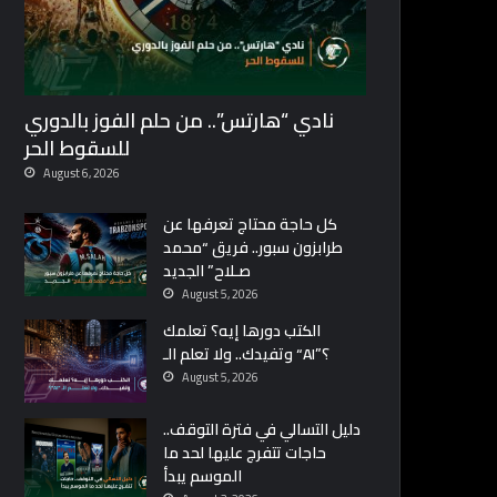
نادي “هارتس”.. من حلم الفوز بالدوري
للسقوط الحر
August 6, 2026
كل حاجة محتاج تعرفها عن
طرابزون سبور.. فريق “محمد
صـلاح” الجديد
August 5, 2026
الكتب دورها إيه؟ تعلمك
وتفيدك.. ولا تعلم الـ “AI”؟
August 5, 2026
دليل التسالي في فترة التوقف..
حاجات تتفرج عليها لحد ما
الموسم يبدأ