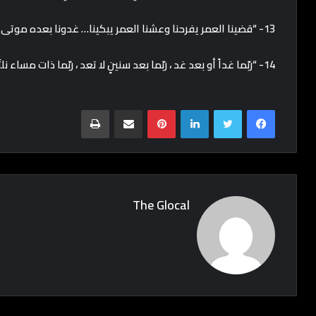
13- “قضينا العمر يفرحنا وعشنا العمر يبكينا… غدونا بعده موتى فمن يا قلب يحيينا؟”
14- “ربّما غداً أو بعد غد ، ربّما بعد سنينٍ لا تعد ، ربّما ذات مساء نلتَقي ، في طريقٍ عابرٍ من غير قصْد”
Print
Share via Email
Pinterest
LinkedIn
Twitter
Facebook
The Glocal