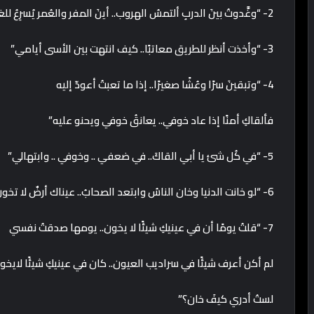
2- “وغَّدوتُ بينَ الدربِ ألتمسُ الهروب.. أينَ المفر والعُمر يُسرِعُ للغروب”
3- “وأخذت أنظر للطريق معاتبًا.. كيف انتهت بين الأسى أيامي”
4- “وتبقينَ سرًا وعُشًا صغيرًا.. إذا ما تعبتُ أعودّ إليه
فألقاكِ أمنًا إذا عاد خوفي.. يعانقُ خوفي ويحنو عليه”
5- “في كُل شئ يا أبي القاكَ.. في ضعفي .. وخوفي .. وابتهالي”
6- “لو خانت الدنيا وخان الناسُ وابتعد الصحابُ.. عيناك أرضٌ لا تخونُ”
7- “قلتُ يومًا أن في عينيكِ شيئًا لا يخون.. يومها صدقتُ نفسي
لم أكن أعرف شيئًا في سراديب العيون.. كان في عينيكِ شيئًا لايخو
لستُ أدري كيفَ خان؟”