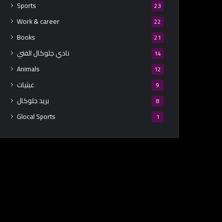
Sports
23
Work & career
22
Books
21
نادي جلوكال الفني
14
Animals
12
عبثيات
9
بريد جلوكال
8
Glocal Sports
1