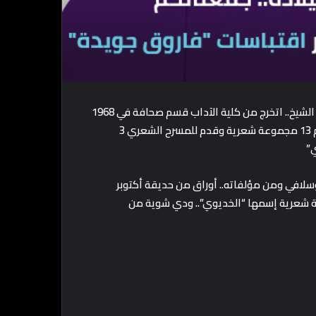
فاروق جويدة هو شاعر مصري اتولد سنة 1946 في محافظة كفر الشيخ.. اتخرج من كلية الآداب قسم صحافة في 1968
وحاليًا هو رئيس القسم الثقافي بالأهرام.. قدم 20 كتاب من بينهم 13 مجموعة شعرية وقدم للمسرح الشعري 3
ي”
لافي ومن مؤلفاته.. أوراق من حديقة أكتوبر
 شعرية إسمها “الخديوي”.. ودي شوية من