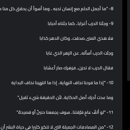
8- “ما أجمل الحلم مع إنسان تحبه .. وما أسوأ أن يحقق كل منا حلمه بعيداً عن الآخر”
9- وجئنا الدرب أغرابا.. كما جئناه أحبابا
فلا هذي المنى صدقت.. وكان الدهر كذابا
وجئت الدرب أسأله.. عن الزهر الذي غابا
فقال الدرب: لا تحزن.. فزهرك صار أعشابا
10- “إذا ما فرحنا نخاف النهاية.. إذا ما انتهينا نخاف البداية
وما عدت أدرك أصل الحكاية.. لأن الحقيقة شيء ثقيل”
11- “لو ألفُ عامٍ فرّقتنا.. سوف يجمعنا حنينٌ أو قصيدهْ”
12- “من المصادفات الجميلة التي لا تتكرر كثيرا في حياة البشر أن يجتمع الحب والصداقة في شخص واحد.”