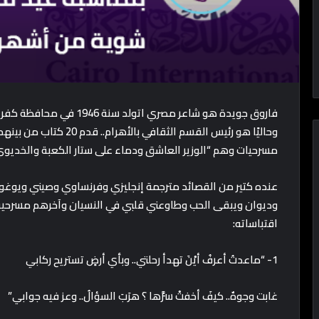
مسرحيات وهم “الوزير العاشق ودماء على ستار الكعبة والخديو
عنده كتير من القصائد مترجمة إنجليزي وفرنساوي وصيني ويوغوس
وديوان ويبقى الحب وطاوعني قلبي في النسيان وآخرهم مسرحية
اقتباساته:
1- “ماعدتُ أعرفُ أيْنَ تهدأ رحلتي.. وبأي أرضٍ تستريح ركابي
غابت وجوهٌ.. كيفَ أخفتْ سرَّها ؟ هرَبَ السؤالُ.. وعز فيه جوابي”