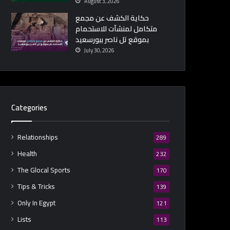
August 3, 2026
حكاية الكشف عن مجمع
متكامل لمنشآت للاستحمام
بموقع تل ناصر ببورسعيد
July 30, 2026
Categories
Relationships
289
Health
232
The Glocal Sports
170
Tips & Tricks
139
Only In Egypt
121
Lists
113