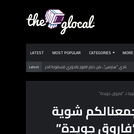
LATEST
MOST POPULAR
CATEGORIES
MORE
Latest
 تعرفها عن طرابزون سبور.. فريق “محمد صـلاح” الجديد
رة لـ “فاروق جويدة”
 جمعنالكم شوية
فاروق جويدة”