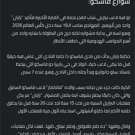
شوارع فاسكو:
لو فيه لاعب برازيلي شاب انفجر نجمه في الفترة الأخيرة فأكيد “رايان”
واحد من أبرزهم.. المهاجم صاحب الـ19 سنة دخل كأس العالم 2026
وهو لسه في بداية مشواره لكنه خرج من البطولة باعتباره واحد من
أهم المواهب الهجومية اللي خطفت الأنظار
حكاية رايان بدأت من نادي فاسكو دا جاما النادي اللي عاش فيه حرفيًا
قبل ما يبقى لاعب كرة.. اتولد في حي باريرا دو فاسكو اللي بيحيط
باستاد ساو جانواريو وبدأ رحلته داخل النادي وهو عنده 7 سنين
الكرة كانت جزء من حياته بسبب والده “فالكمار” لاعب فاسكو السابق
واللي كان دايمًا بيحلم يشوف ابنه يكمل المشوار.. “رايان” مر بكل
منتخبات البرازيل السنية من تحت 15 سنة لحد تحت 20 سنة قبل ما يحقق
حلمه الأكبر لما كارلو أنشيلوتي استدعاه لأول مرة للمنتخب الأول
وقال وقتها: “ده حلم طفولتي وحلم عيلتي كلها.. لعبت لكل منتخبات
البرازيل السنية وكان نفسي أوصل للمنتخب الأول و حققت الحلم”