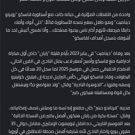
واحدة من اللقطات المؤثرة في حياته كانت مع أسطورة فاسكو “روبرتو
ديناميت” وهو طفل صغير نصحه الأسطورة قائلاً: “خلي أبوك وأمك
دايمًا مرجعك لأنهم أكتر ناس بيحبوا مصلحتك… وأنا نفسي أعيش لحد ما
أشوفك بتسجل أهداف لفاسكو”
بعد وفاة “ديناميت” في يناير 2023 بأيام قليلة “رايان” خاض أول مباراة
احترافية مع فاسكو وأصبح أصغر لاعب يمثل النادي في القرن الحالي..
الانفجار الحقيقي حصل في موسم 2025 لما سجل 20 هدفًا في كل
البطولات وقاد فاسكو لنهائي كأس البرازيل لدرجة إن فيليبي كوتينيو
وصفه وقتها بـ”الجوهرة النادرة” وقال: “ولد متواضع جدًا وبيشتغل
بكل قوة ومستقبله هيكون كبير”
مدربه “فرناندو دينيز” كان مقتنع إنه لسه ما وصلش لنصف إمكانياته..
وقال: “نسخة بكرة من رايان هتكون أفضل بكتير من النسخة الحالية”
بعد الموسم التاريخي ده انتقل لبورنموث الإنجليزي مقابل حوالي 35
مليون يورو واختار النادي لأنه شايفه أفضل محطة للانطلاق في أوروبا