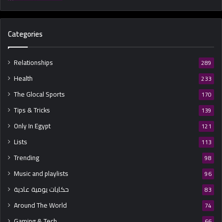
Categories
Relationships
289
Health
233
The Glocal Sports
170
Tips & Tricks
139
Only In Egypt
121
Lists
113
Trending
98
Music and playlists
96
حكايات يومية عادية
83
Around The World
74
Gaming & Tech
66