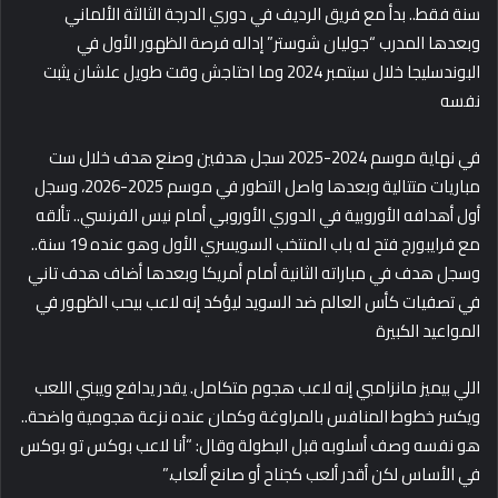
سنة فقط.. بدأ مع فريق الرديف في دوري الدرجة الثالثة الألماني
وبعدها المدرب “جوليان شوستر” إداله فرصة الظهور الأول في
البوندسليجا خلال سبتمبر 2024 وما احتاجش وقت طويل علشان يثبت
نفسه
في نهاية موسم 2024-2025 سجل هدفين وصنع هدف خلال ست
مباريات متتالية وبعدها واصل التطور في موسم 2025-2026، وسجل
أول أهدافه الأوروبية في الدوري الأوروبي أمام نيس الفرنسي.. تألقه
مع فرايبورج فتح له باب المنتخب السويسري الأول وهو عنده 19 سنة..
وسجل هدف في مباراته الثانية أمام أمريكا وبعدها أضاف هدف تاني
في تصفيات كأس العالم ضد السويد ليؤكد إنه لاعب بيحب الظهور في
المواعيد الكبيرة
اللي بيميز مانزامبي إنه لاعب هجوم متكامل. يقدر يدافع ويبني اللعب
ويكسر خطوط المنافس بالمراوغة وكمان عنده نزعة هجومية واضحة..
هو نفسه وصف أسلوبه قبل البطولة وقال: “أنا لاعب بوكس تو بوكس
في الأساس لكن أقدر ألعب كجناح أو صانع ألعاب.”