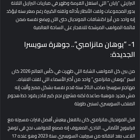
البرازيلي “رايان” اللي استغل الفرصة وظهر في مباريات البرازيل التلاتة
بدور المجموعات ولفت الأنظار بأدائه وثقته الكبيرة رغم صغر سنه ليؤكد
إنه واحد من أبرز اكتشافات المونديال حتى الآن ويضع نفسه ضمن
قائمة المواهب المرشحة للانفجار على الساحة العالمية
1- “يوهان مانزامبي”.. جوهرة سويسرا
الجديدة:
من بين كل المواهب الشابة اللي ظهرت في كأس العالم 2026 كان
اسم “يوهان مانزامبي” واحد من أكتر الأسماء اللي لفتت الانتباه..
مهاجم سويسرا صاحب الـ20 سنة قدم نفسه بشكل مميز وأثبت إنه
مش مجرد موهبة صاعدة لكنه مشروع نجم كبير قادر يقود خط هجوم
المنتخب السويسري لسنين طويلة
قبل المونديال مانزامبي كان بالفعل بيعيش أفضل فترات مسيرته مع
فرايبورج الألماني.. النادي المعروف إنه مصنع للمواهب نجح في توهج
اللاعب بعد انتقاله من سيرفيت السويسري سنة 2023 وهو عنده 17