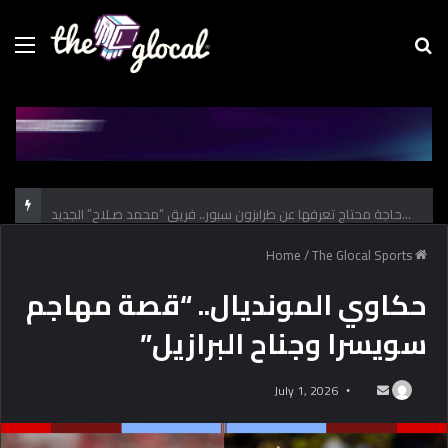
Menu
Se
fo
كل حاجة محتاج تعرفها عن طرابزون سبور.. فريق “محمد صـلاح” الجديد
/
The Glocal Sports
Home
حكاوي المونديال.. “قصة مهاجم
سويسرا وجناح البرازيل”
July 1, 2026
S
e
n