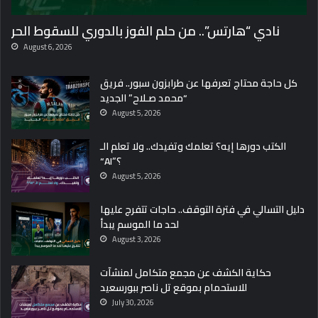
نادي “هارتس”.. من حلم الفوز بالدوري للسقوط الحر
August 6, 2026
كل حاجة محتاج تعرفها عن طرابزون سبور.. فريق
“محمد صـلاح” الجديد
August 5, 2026
الكتب دورها إيه؟ تعلمك وتفيدك.. ولا تعلم الـ
“AI”؟
August 5, 2026
دليل التسالي في فترة التوقف.. حاجات تتفرج عليها
لحد ما الموسم يبدأ
August 3, 2026
حكاية الكشف عن مجمع متكامل لمنشآت
للاستحمام بموقع تل ناصر ببورسعيد
July 30, 2026