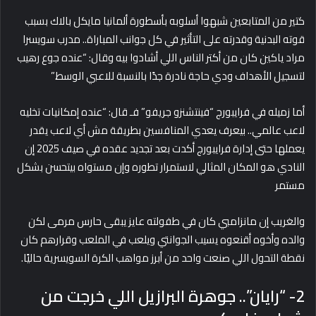
كتير من المتابعين شبهوا أسلوبه بأسطورة ألمانيا مايكل بالاك بسبب
قوته البدنية وقدرته على التأثير في كل جوانب المباراة.. مدرب سويسرا
مراد ياكين كان من أكتر الناس اللي أشادوا بيه وقال: “عنده جوع رهيب
لتسجيل الأهداف ودي حاجة نادرة جدًا بالنسبة للاعبي الوسط.”
أما زميله في فرايبورج “فينتشنزو جريفو” فـ قال: “عنده إمكانيات تخليه
لاعب عالمي.. بيعرف يعدي المنافسين بطريقة مش أي لاعب يقدر
يعملها حتى إدارة فرايبورج أكدت بعد تجديد عقده في صيف 2025 إن
النادي هو المكان المثالي لاستمرار تطوره وإن مستواه بيتحسن بشكل
مستمر
والغريب إن مانزامبي كان في طفولته عايز يبقى حارس مرمى لكن
والده وأخوه أقنعوه يسيب الجوانتي ويلعب في الملعب وقرارهم كان
نقطة التحول اللي صنعت واحد من أبرز مواهب الكرة السويسرية حاليًا.
2- “رايان”.. جوهرة البرازيل اللي خرجت من