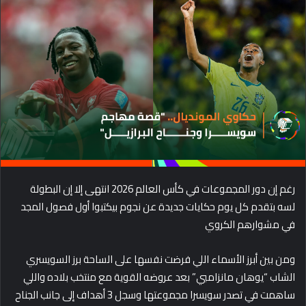
d
a
n
e
m
a
i
l
رغم إن دور المجموعات في كأس العالم 2026 انتهى إلا إن البطولة
لسه بتقدم كل يوم حكايات جديدة عن نجوم بيكتبوا أول فصول المجد
في مشوارهم الكروي
ومن بين أبرز الأسماء اللي فرضت نفسها على الساحة برز السويسري
الشاب “يوهان مانزامبي” بعد عروضه القوية مع منتخب بلاده واللي
ساهمت في تصدر سويسرا مجموعتها وسجل 3 أهداف إلى جانب الجناح