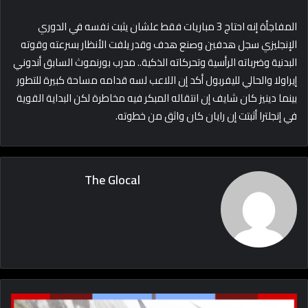
المفاجأة إنه احتاج 3 مباريات فقط علشان يثبت نفسه في الدوري
الإنجليزي سجل هدفين وصنع هدف وقدر يلفت الأنظار بسرعته وقوته
البدنية وضرباته الرأسية وتحركاته الذكية.. مدرب بورنموث السابق أندوني
إيراولا والحالي لليفربول أكد إن اللاعب لسه قدامه مساحة كبيرة للتطور
بينما دينيز كان شايف إن انتقاله المبكر فيه مخاطرة لكن البداية القوية
في إنجلترا أثبتت إن رايان كان واثق من خطوته.
The Glocal