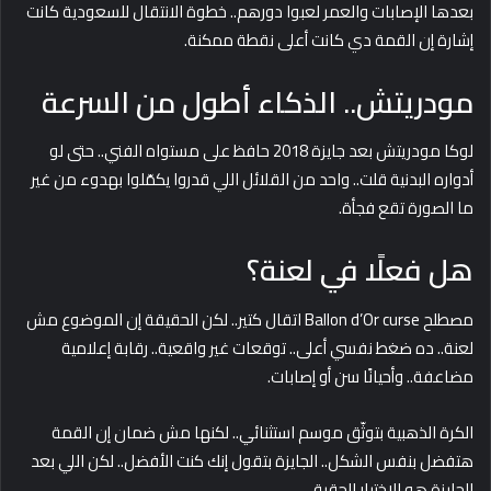
بعدها الإصابات والعمر لعبوا دورهم.. خطوة الانتقال للسعودية كانت
إشارة إن القمة دي كانت أعلى نقطة ممكنة.
مودريتش.. الذكاء أطول من السرعة
لوكا مودريتش بعد جايزة 2018 حافظ على مستواه الفني.. حتى لو
أدواره البدنية قلت.. واحد من القلائل اللي قدروا يكمّلوا بهدوء من غير
ما الصورة تقع فجأة.
هل فعلًا في لعنة؟
مصطلح Ballon d’Or curse اتقال كتير.. لكن الحقيقة إن الموضوع مش
لعنة.. ده ضغط نفسي أعلى.. توقعات غير واقعية.. رقابة إعلامية
مضاعفة.. وأحيانًا سن أو إصابات.
الكرة الذهبية بتوثّق موسم استثنائي.. لكنها مش ضمان إن القمة
هتفضل بنفس الشكل.. الجايزة بتقول إنك كنت الأفضل.. لكن اللي بعد
الجايزة هو الاختبار الحقيقي.