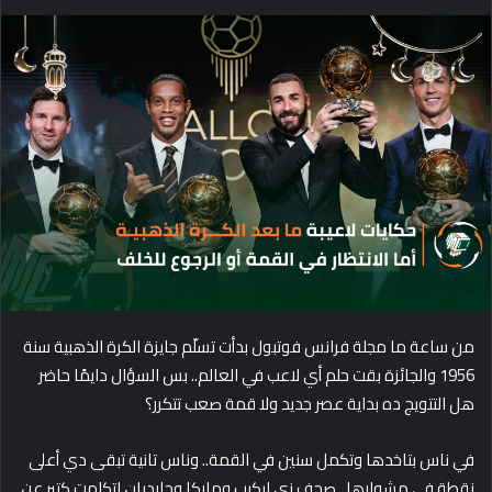
e
n
d
a
n
e
m
a
i
l
من ساعة ما مجلة فرانس فوتبول بدأت تسلّم جايزة الكرة الذهبية سنة
1956 والجائزة بقت حلم أي لاعب في العالم.. بس السؤال دايمًا حاضر
هل التتويج ده بداية عصر جديد ولا قمة صعب تتكرر؟
في ناس بتاخدها وتكمل سنين في القمة.. وناس تانية تبقى دي أعلى
نقطة في مشوارها.. صحف زي ليكيب وماركا وجارديان اتكلمت كتير عن