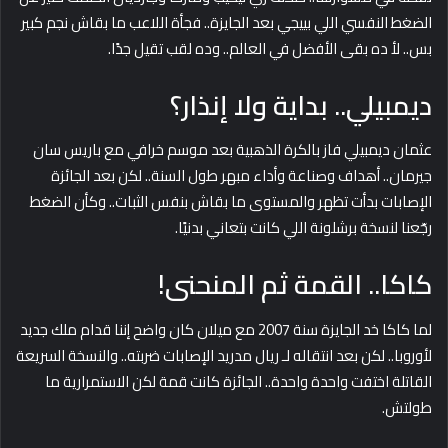
الضغط النفسي اللي بييجي بعد الجايزة.. فجأة اللاعب ما بقاش نجم كبير
بس.. لأ ده بقى الأفضل في العالم.. وده لقب تقيل جدًا.
ديمبيلي.. بداية ولا إنذار؟
عثمان ديمبيلي فاز بالكرة الذهبية بعد موسم خرافي مع باريس سان
جيرمان.. أهداف وصناعة وأداء مبهر طول السنة.. لكن بعد الجائزة
الإصابات بدأت تظهر والمستوى ما بقاش بنفس الثبات.. وكأن الضغط
رجّعنا لنسخة برشلونة اللي كانت بتعاني بدنيًا.
كاكا.. القمة ثم المنحنى!
لما كاكا خد الجايزة سنة 2007 مع ميلان كان واضح إننا قدام ملك جديد
لأوروبا.. لكن بعد انتقاله لـ ريال مدريد الإصابات ضربته.. والنسخة السريعة
القاتلة اختفت واحدة واحدة.. الجائزة كانت قمة لكن الاستمرارية ما
طولتش.