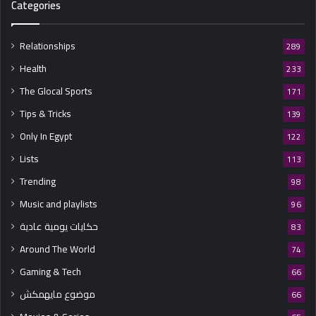
Categories
Relationships
289
Health
233
The Glocal Sports
171
Tips & Tricks
139
Only In Egypt
122
Lists
113
Trending
98
Music and playlists
96
حكايات يومية عادية
83
Around The World
74
Gaming & Tech
66
موضوع مايهمكش
66