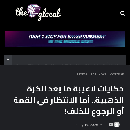
Menu
Se
fo
كشف أثري جديد بالدقهلية يوثق آلاف السنين من الاستيطان البشري
/
The Glocal Sports
Home
حكايات لاعيبة ما بعد الكرة
الذهبية.. أما الانتظار في القمة
أو الرجوع للخلف!
February 19, 2026
S