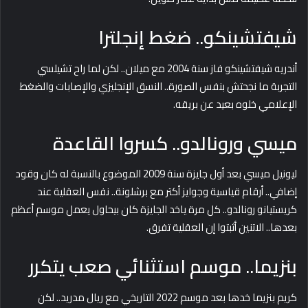
شيفتشينكو.. ضغط إنجلترا
أندريه شيفتشينكو فاز سنة 2004 مع ميلان.. لكن لما راح تشيلسي
التجربة ما نجحتش بنفس الصورة.. النسق الإنجليزي والإصابات والضغط
الإعلامي خلوه بعيد عن بريقه.
ميسي ورونالدو.. كسروا القاعدة
ليونيل ميسي بعد أول جايزة سنة 2009 الموضوع بالنسبة له كان وقود
إضافي.. أرقام قياسية وجوايز أكتر مع برشلونة.. نفس العقلية عند
كريستيانو رونالدو.. كل مرة ياخد الجايزة كان بيحاول يعمل موسم أعظم
بعدها.. الاتنين أثبتوا إن العقلية تفرق.
بنزيما.. موسم استثنائي صعب يتكرر
كريم بنزيما خدها بعد موسم 2022 التاريخي مع ريال مدريد.. لكن