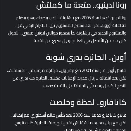
رونالدينيو.. متعة ما كملتش
رونالدينيو خدها سنة 2005 مع برشلونة.. لاعب بيضحك وهو بيكسّر
دفاعات أوروبا.. لكن بعد سنتين المستوى نزل.. الالتزام البدني قل..
والمشروع الجديد في برشلونة بدأ يتمحور حوالين ليونيل ميسي.. التحول
كان حاد من الأفضل في العالم لرحيل سريع عن القمة.
أوين.. الجائزة بدري شوية
مايكل أوين فاز سنة 2001 مع ليفربول.. مهاجم مرعب في المساحات..
لكن بعد انتقاله لـ ريال مدريد الإصابات عطّلته.. الجايزة جت بدري عن
النضج الكامل وده خلّى الحفاظ على القمة صعب.
كانافارو.. لحظة وخلصت
فابيو كانافارو خدها سنة 2006 بعد كأس عالم أسطوري مع إيطاليا..
لكن مع ريال مدريد ما شفناش نفس الهيمنة.. الجايزة كانت تتويج
للحظة عظيمة مش بداية عصر طويل.