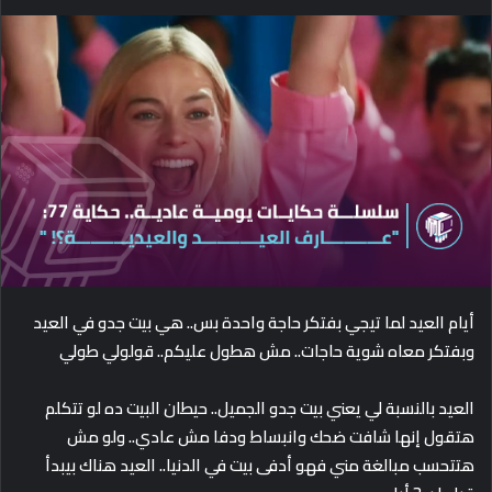
e
n
d
a
n
e
m
a
i
l
أيام العيد لما تيجي بفتكر حاجة واحدة بس.. هي بيت جدو في العيد
وبفتكر معاه شوية حاجات.. مش هطول عليكم.. قولولي طولي
العيد
بالنسبة لي
يعني بيت جدو الجميل.. حيطان البيت ده لو تتكلم
هتقول إنها شافت ضحك وانبساط ودفا مش عادي.. ولو مش
هتتحسب مبالغة مني فهو أدفى بيت في الدنيا.. العيد هناك بيبدأ