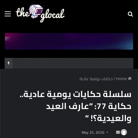
Menu
Se
fo
كل حاجة محتاج تعرفها عن طرابزون سبور.. فريق “محمد صـلاح” الجديد
Home
/
حكايات يومية عادية
سلسلة حكايات يومية عادية..
حكاية 77: “عارف العيد
والعيدية؟! “
May 25, 2026
S