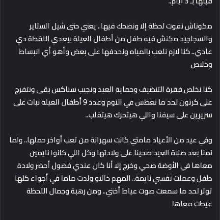
قبلها بـ 3 أيام..
مكوناش نفوت لحظة إلا ونضحك فيها.. يعني حتى شيل الستاير
والسجاجيد مكنش فيه طفل من أطفال العيلة بيعدي اللقطة دي
عادي.. كنا لازم نلعب بالمياه ونحدفها على بعض وأهو أي انبساط
وخلاص
كنا نخلص فقرة التنضيف وحماية العيد ونجيب سناكس بقى ونتفرج
على كرتون لحد ما نغطس في النوم وعدد 9 أطفال العيلة نبات على
سريرين على سيفنا واللي هيتحرك هيتقلب..
وفي عيد من الأعياد مامتي كانت سهرانة من تعب أواخر حملها.. ولما
نمنا بعد صلاة العيد صحينا على ولادتها وكل اللي كانوا نايمين
معاها في الأوضة صحي وخرج إلا أنا كان عندي فضول أحضر ولادة
طفل وعملت نفسي نايمة.. المهم خالتو ولدت ماما في أجواء كلها
توتر لحد ما سمعت صوت عياط أختي.. ومن رهبة وجمال اللحظة
عيطت معاها