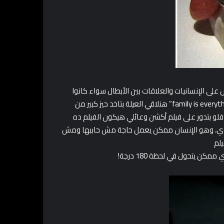
على الإنسانيات والعلاقات بين الأبطال سواء كانوا
أخوات أو علاقات حب أو حتى أعداء.. ده غير إن ركز على مقولة ” family is everything” هنلاقي العيلة بتاخد حيز كبير من
. فلو بتدور على فيلم أكشن وعائلي هيكون الفيلم ده
م أوي، وهو الإنسان ممكن يعمل حاجة مش حاببها ومش
يلم
كن يتحول في لحظة 180 درجة!