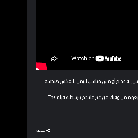
تحس إنه قديم أو مش مناسب للزمن بالعكس هتحسه
فلو حاسس إنك عايز تتفرج على حاجة تستحق الكام ساعة اللي هتضيعهم من وقتك من غير ماتندم بنرشحلك فيلم The
Share