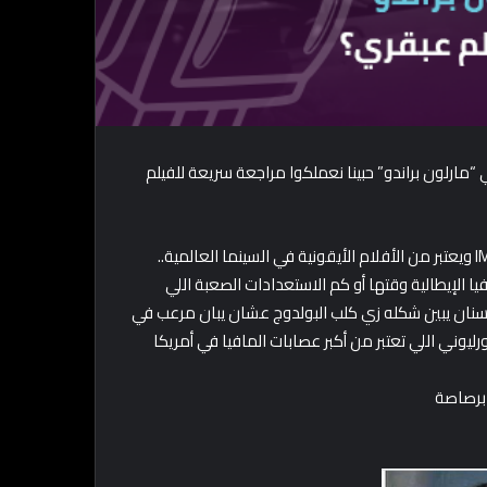
فنان العالمي “مارلون براندو” حبينا نعملكوا مراجعة سريعة للفيلم
الفيلم من إخراج “فرانسيس فورد كوبولا “وواخد تقييم 9.2 على IMDB ويعتبر من الأفلام الأيقونية في السينما العالمية..
ا الإيطالية وقتها أو كم الاستعدادات الصعبة اللي
لأسنان يبين شكله زي كلب البولدوج عشان يبان مرعب في
رليوني” رجل العصابات والـ Godfather لعيلة كورليوني اللي تعتبر من أكبر عصابات المافيا في أمريكا
 برصاصة