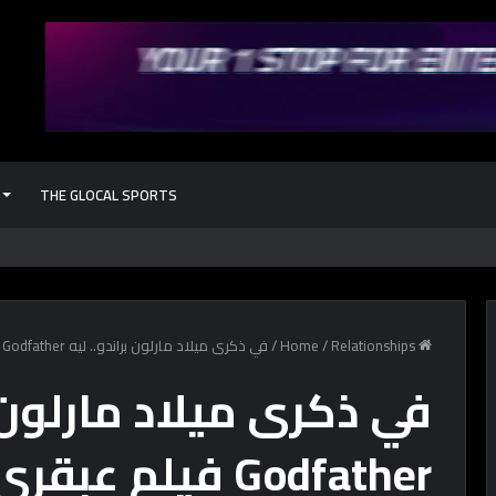
THE GLOCAL SPORTS
كل حاجة محتاج
Home
Relationships
/
/
في ذكرى ميلاد مارلون براندو.. ليه The Godfather فيلم عبقري؟
Godfather فيلم عبقري؟