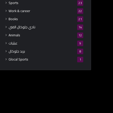
Sports
23
Work & career
22
Books
21
نادي جلوكال الفني
14
Animals
12
عبثيات
9
بريد جلوكال
8
Glocal Sports
1