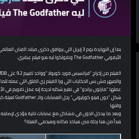
بما إن النهاردة يوم 3 إبريل اللي بيوافق ذكرى ميلاد ال
الأيقوني The Godfather ونقولكوا ليه هو فيلم عبقري.
والمبهر مش بس الحكايات اللي ورا الفيلم زي القلق اللي عمله للمافي
عملها “مارلون براندو” في تغيير شكله لدرجة إنه عمل تقويم في ا
شكل “دون فيتو كو
وقتها
وبعد ما بيدخل الدون في مشاكل مع عصابات تانية بتؤدي لإصابته
بتبدأ من هنا رحلة مين هياخد مكانه وهيحمي العيلة؟