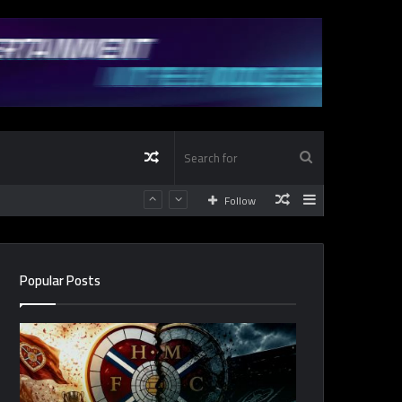
Random
Search
Random
Sidebar
Follow
Article
for
Article
Popular Posts