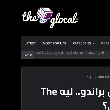
LATEST
MOST POPULAR
CATEGORIES
MORE
 تعرفها عن طرابزون سبور.. فريق “محمد صـلاح” الجديد
Latest
في ذكرى ميلاد مارلون براندو.. ليه The