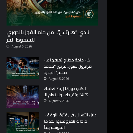
نادي “هارتس”.. من حلم الفوز بالدوري
للسقوط الحر
August 6, 2026
كل حاجة محتاج تعرفها عن
طرابزون سبور.. فريق “محمد
صـلاح” الجديد
August 5, 2026
الكتب دورها إيه؟ تعلمك
وتفيدك.. ولا تعلم الـ “AI”؟
August 5, 2026
دليل التسالي في فترة التوقف..
حاجات تتفرج عليها لحد ما
الموسم يبدأ