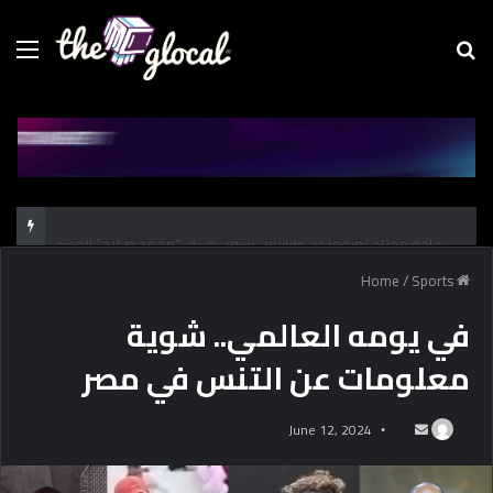
Menu
Se
fo
كل حاجة محتاج تعرفها عن طرابزون سبور.. فريق “محمد صـلاح” الجديد
/
Sports
Home
في يومه العالمي.. شوية
معلومات عن التنس في مصر
June 12, 2024
S
e
n