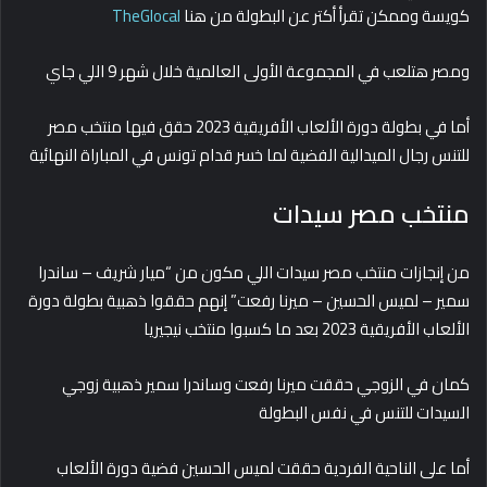
كويسة وممكن تقرأ أكتر عن البطولة من هنا
TheGlocal
ومصر هتلعب في المجموعة الأولى العالمية خلال شهر 9 اللي جاي
أما في بطولة دورة الألعاب الأفريقية 2023 حقق فيها منتخب مصر
للتنس رجال الميدالية الفضية لما خسر قدام تونس في المباراة النهائية
منتخب مصر سيدات
من إنجازات منتخب مصر سيدات اللي مكون من “ميار شريف – ساندرا
سمير – لميس الحسين – ميرنا رفعت” إنهم حققوا ذهبية بطولة دورة
الألعاب الأفريقية 2023 بعد ما كسبوا منتخب نيجيريا
كمان في الزوجي حققت ميرنا رفعت وساندرا سمير ذهبية زوجي
السيدات للتنس في نفس البطولة
أما على الناحية الفردية حققت لميس الحسين فضية دورة الألعاب