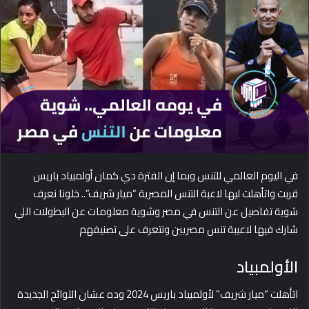
d
a
n
e
m
a
i
l
في اليوم العالمي للتنس وبما إن الفترة دي كمان أولمبياد باريس
قربت واتأهلت ليها لاعبة التنس المصرية “ميار شريف”.. خلونا نعرف
شوية تفاصيل عن التنس في مصر وشوية معلومات عن البطولات اللي
شارك فيها لاعيبة تنس مصريين ونتعرف على تصنيفهم
الأولمبياد
اتأهلت “ميار شريف” لأولمبياد باريس 2024 وده عشان اللوائح الجديدة