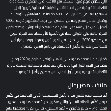
اللي بيكون مهم فيها التصنيف بتاع اللاعب.. على الرغم إن بطلة دورة
الألعاب الأفريقية هي لاعبة التنس الكينية “أنجيلا أوكوتويو” إلا إن
تصنيفها العالمي عشان برة الـ 400 ده خلاها ماتتأهلش للأولمبياد
وكمان ساندرا سمير ولميس الحسين اللي برضه تصنيفهم خارجه الـ 400
أفضل لاعب على مستوى العالم ده خلاهم مايتأهلوش.. وبكده تكون
المرة التانية على التوالي لميار في تأهلها للأولمبياد بعد المرة الأولى
في طوكيو 2020 اللي خرجت في الدور الأول وقتها.. وبتعتبر ميار أول
لاعبة تنس مصرية تتأهل للأولمبياد في تاريخ التنس المصري.
كمان عندنا محمد صفوت اللي اتأهل لأولمبياد طوكيو 2020 وخرج
برضه من الدور الأول ليها وده كان بعد فوزه بالميدالية الذهبية لدورة
الألعاب الأفريقية وبقى أول لاعب تنس مصري يتأهل للأولمبياد.
منتخب مصر رجال
أما منتخب مصر للتنس رجال اتأهل للمجموعة الأولى العالمية في كأس
ديفيز “كأس العالم للتنس” واللي متكون من “محمد صفوت – عمرو
العصراوي – كريم مأمون – أكرم السلالى- فارس زكريا” وحققوا نتايج