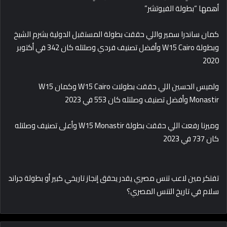
أهمها “بطولة الفيوتشر”
كمان ساندرا سمير واللي حققت بطولة المستقبل الدولية بشرم الشيخ
وبطولة W15 Cairo وأفضل تصنيف فردي وصلتله كان 342 في أكتوبر
2020
ولميس الحسين اللي
حققت بطولات W15 Cairo وكمان W15
Monastir
وأفضل تصنيف وصلتله كان 553 في 2023
وميرنا رفعت اللي حققت بطولة W15
Monastir
وأعلى تصنيف وصلتله
كان 737 في 2023
تفتكر مين لاعب تنس مصري يقدر يحقق إنجاز تاريخي كبير أو بطولة جراند
سلام في تاريخ التنس المصري؟