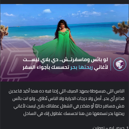
e
n
d
a
n
e
m
a
i
l
الناس اللي مبسوطة بصهد الصيف اللي إحنا فيه ده هما أكيد قاعدين
قدام أي بحر.. أصل ولا درجات الحرارة ولا الناس تُطاق.. ولو انت بائس
مش مسافر حاليًا أو متكدر في الشغل عملنالك بلاي ليست لأغاني
ريحتها بحر تسمعها من هنا تحسسك علطول إنك في الساحل
حبيبي ليه – تووليت