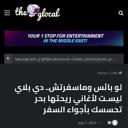
Menu
Se
fo
حكاية الكشف عن مجمع متكامل لمنشآت للاستحمام بموقع تل ناصر ببورسعيد
/
Lists
Home
لو بائس وماسفرتش.. دي بلاي
ليسـت لأغاني ريحتها بحر
تحسسك بأجواء السفر
July 7, 2025
S