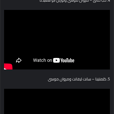
4. حب خناق – مروان موسى ونورين أبو سعيدة
5. كلمنتينا – سانت ليفانت ومروان موسى