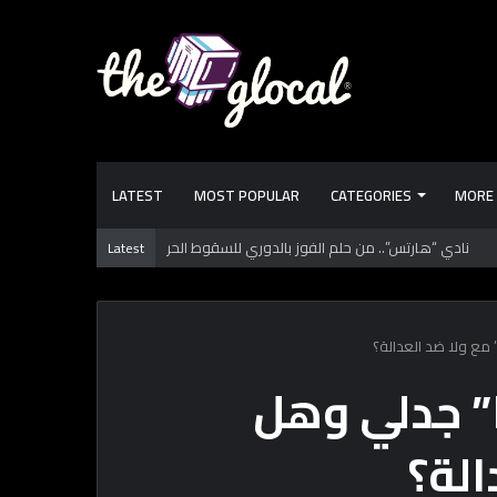
LATEST
MOST POPULAR
CATEGORIES
MORE
 تعرفها عن طرابزون سبور.. فريق “محمد صـلاح” الجديد
Latest
” مع ولا ضد العدالة؟
ا” جدلي وهل
الة؟