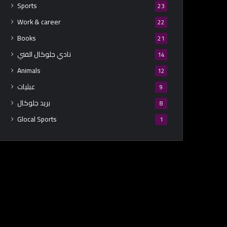
Sports
23
Work & career
22
Books
21
نادي جلوكال الفني
14
Animals
12
عبثيات
9
بريد جلوكال
8
Glocal Sports
1