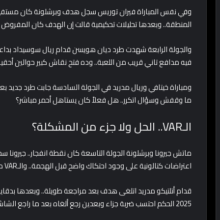
وفي نفس المباراة فيران توريس سجل هدف وبرشلونة كان مستفيد.
المنطقة.. وبعدها تحليلات تحكيمية قالت إن الهدف كان المفروض 
والجولة الرابعة شهدت طرد ديان هويسن قدام ريال سوسيداد بد
فيه مدافع تاني قريب من اللعبة.. وده فتح نقاش كبير حوالين أحقية 
ما وقفش وسؤال اتكرر.. هل فعلاً كان يستاهل أحمر مباشر؟
الـVAR.. الحل ولا جزء من المشكلة؟
اعتراضات كتالونية على وجود احتكاك واضح قبل الهجمة.. والـVAR ما تدخلش بالشكل اللي يرضي لاعبي برشلونة.
2025 الحكم احتسب ضربة جزاء وبعدين رجع ألغاه بعد ما راجع الشاشة.. لقطة قسمت المحللين نصين.