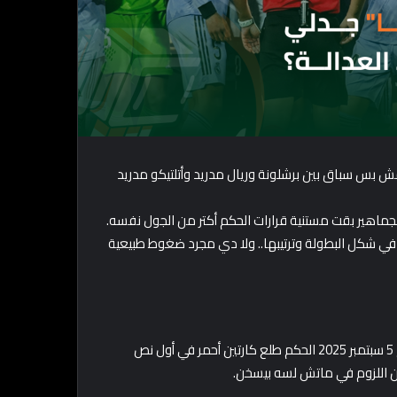
الص.. مش بس سباق بين برشلونة وريال مدريد وأتلتيكو مدريد
الجماهير بقت مستنية قرارات الحكم أكتر من الجول نفسه.
ر في شكل البطولة وترتيبها.. ولا دي مجرد ضغوط طبيعية
الجدل بدأ بدري جدًا.. في ماتش مايوركا وبرشلونة الجولة الأولى يوم 5 سبتمبر 2025 الحكم طلع كارتين أحمر في أول نص