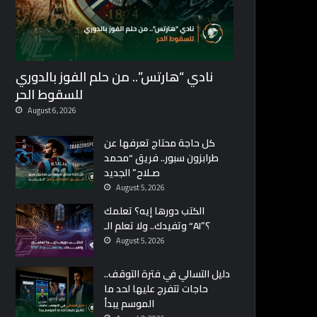
نادي “هارتس”.. من حلم الفوز بالدوري
للسقوط الحر
August 6, 2026
كل حاجة محتاج تعرفها عن
طرابزون سبور.. فريق “محمد
صـلاح” الجديد
August 5, 2026
الكتب دورها إيه؟ تعلمك
وتفيدك.. ولا تعلم الـ “AI”؟
August 5, 2026
دليل التسالي في فترة التوقف..
حاجات تتفرج عليها لحد ما
الموسم يبدأ