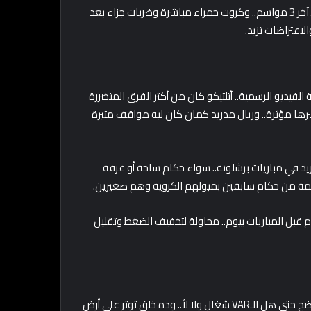
الأرقام بتقول إن أول 24 جولة شهدت تدخلات VAR أكتر من متوسط آخر 3 مواسم.. وكروت حمراء مباشرة وضربات جزاء بعد
د 10 أخطاء بعد مراجعة 51 حالة عبر منصة الفيديو الرسمية.. أتلتيكو كان من أكتر الفرق المتضررة
برها مؤثرة.. وريال مدريد كمان كان ليه مواقف مثيرة
 في مباريات برشلونة.. سواء حكام ساحة أو غرفة
ام قبل المباريات بيوم.. محاولة لتخفيف الضغط وتقليل
بيدري وصف الوضع إنه غريب جدًا.. وقال إن في لحظات ما كانش واضح حتى هل الـVAR شغال ولا لأ.. وده خلق توتر على أرض