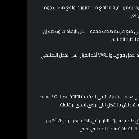
. رغم إن فيه مدافع من مايوركا واقع مصاب جوه
يتلغي.
اعي منع فرصة هدف محقق.. لكن الإعادات وضحت إن
الطرد المباشر.
ومباراة خيتافي وريال مدريد في الجولة السادسة جابت طرد جديد بعد تدخل قوي.. والـVAR أكد القرار.. بس الجدل الإعلامي
ماتش جيرونا وبرشلونة الجولة التاسعة كان نقطة انفجار.. جيرونا سجل هدف الفوز 2-1 في الدقيقة التالتة بعد الـ90.. وسط
قدام أتلتيكو مدريد اتلغى هدف بعد مراجعة طويلة.. وبعدها بدقايق طرد جديد زوّد النار.. وفي الكلاسيكو يوم 26 أكتوبر