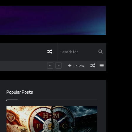
Random
Search
Random
Sidebar
Follow
Article
for
Article
Popular Posts