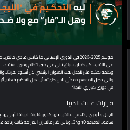
موسم 2025-2026 في الدوري الإسباني ما كانش عادي خ
على اللقب.. لكن كمان سباق تاني على مين اتظلم ومين استفاد.
وكلمة تحكيم مثير للجدل بقت العنوان الرئيسي كل أسبوع تقريبًا.. و
واللي حصل الموسم ده خلّى ناس كتير تسأل.. هل التحكيم فعلاً بيأث
في دوري كبير زي الليجا؟
قرارات قلبت الدنيا
ساعة.. الدقيقة 18 و34.. وناس كتير قالت إن الصرامة كانت زيادة عن اللزوم في ماتش لسه بيسخن.