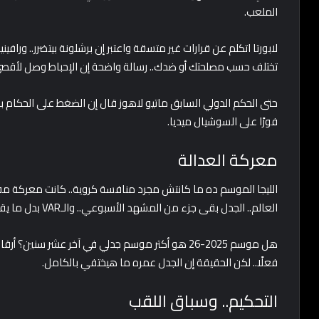
الملعب.
لابورتا اتكلم عن قرارات غير متسقة واعتبر إن برشلونة بيتضرر.. وراف
تختلف حسب مصلحتك أو ضدك.. رسالة واضحة إن الإحباط وصل لأقصى
حتى الحكم الدولي السابق ماتيو لاهوز قال إن الضغط على الحكام 
فورًا على السوشيال ميديا.
معركة العدالة
الليجا الموسم ده ما كانتش مجرد منافسة كروية.. كانت معركة مفت
العالم.. الجدل بقى جزء من المشهد الأسبوعي.. والـVAR بدل ما يقفل النقاش فتح أبواب جديدة.
هل موسم 2025-26 هو أكتر موسم جدلي في آخر عشر سني
فعلًا.. لكن الحقيقة إن الجدل عمره ما هيختفي بالكامل.
التحكيم.. وسباق اللقب