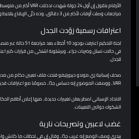
مراجعات وصلت أوقات لأكتر من 3 دقائق.. وده خلّى الإيقاع يتلخبط والاعتراضات تزيد.
اعترافات رسمية زوّدت الجدل
لجنة التحكيم اعترفت بوجو
في حالات تسلل وضربات جزاء.. وبرشلونة اشتكى من قرارات كتير اعت
للجدل.
صحف إسبانية زي موندو ديبورتيفو فتحت ملف تعيين حكام من مدريد
VAR.. ووصفت الموضوع إنه حساس جدًا.. خصوصًا مع اعترافات قديمة من حكام سابقين بميولهم الكروية وهم صغيرين.
الاتحاد الإسباني اضطر يعلن تغييرات جديدة.. منها إعلان أطقم الحك
الشكوك حوالين التعيينات.
غضب لاعبين وتصريحات نارية