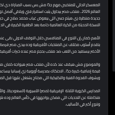
المعسكر الحالي للمنتخبين مهم جدًا مش بس بسبب المباراة دي لك
العالم 2026.. منتخب مصر بيحاول يثبت استقرار فني ويلاقي 
جديدة منتظرة زي هيثم حسن اللي بيعوض غياب محمد صلاح في حين 
النسخة الحديثة من الكرة العالمية خاصة بعد الطفرة الكبيرة في ا
الأهم كمان إن التنوع في المنافسين خلال التوقف الدولي بقى ع
بتقدم أسلوب مختلف عن المنتخبات الأفريقية وده بيدي مصر فرصة إ
الأخضر بيستفيد من اللعب ضد منتخب بحجم مصر عنده خبرات أفريقية و
والموضوع مش هيقف عند كده لأن منتخب مصر هيواجه كمان منتخ
قيمة إضافية كبيرة جدًا.. الاحتكاك بمدرسة أوروبية زي إسبانيا بي
ويشوف الفجوة الفنية والتكتيكية اللي محتاج يشتغل عليها قبل المو
المدارس الكروية الثلاثة الإفريقية (مصر) الآسيوية (السعودية).. وا
متكاملة عن التحديات اللي ممكن يواجهها في كأس العالم وده شيء
وتنوع أكبر في الأساليب.