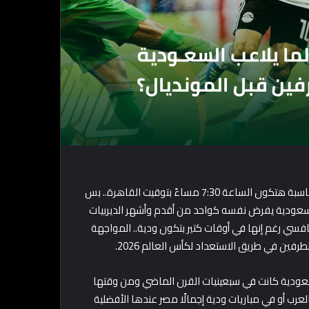
قبل مواجهة بكرة “الجمعة 27 مارس 2026” الودية في جدة وبالمناسبة هتكون الساعة 7:30 مساءً بتوقيت القاهرة.. بس
سعودية يفرض نفسه كواحد من أقدم وأشهر الديربيات
تنافسي رغم إنها في أوقات كتير بتكون ودية.. المواجهة
ن في طريق الاستعداد لكأس العالم 2026.
السعودية كانت في سبعينيات القرن الماضي ومن وقتها
عرب أو في مباريات ودية إجمالًا مصر عندها الأفضلية