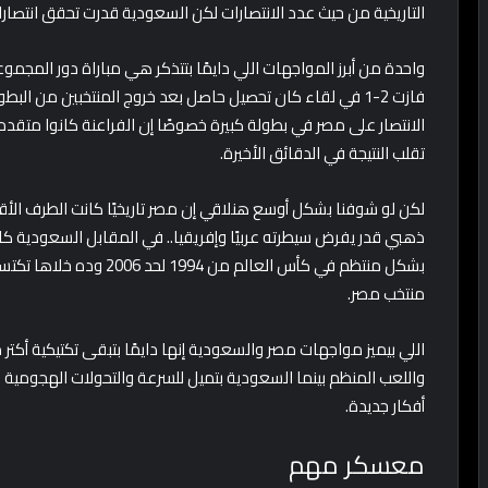
التاريخية من حيث عدد الانتصارات لكن السعودية قدرت تحقق انتصا
فازت 2-1 في لقاء كان تحصيل حاصل بعد خروج المنتخبين من ال
الانتصار على مصر في بطولة كبيرة خصوصًا إن الفراعنة كانوا مت
تقلب النتيجة في الدقائق الأخيرة.
لكن لو شوفنا بشكل أوسع هنلاقي إن مصر تاريخيًا كانت الطرف الأ
ذهبي قدر يفرض سيطرته عربيًا وإفريقيا.. في المقابل السعودية كا
بشكل منتظم في كأس العالم 
منتخب مصر.
اللي بيميز مواجهات مصر والسعودية إنها دايمًا بتبقى تكتيكية أكتر
واللعب المنظم بينما السعودية بتميل للسرعة والتحولات الهجومية ود
أفكار جديدة.
معسكر مهم