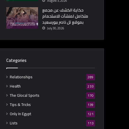
August 3, 2026
حكاية الكشف عن مجمع
متكامل لمنشآت للاستحمام
بموقع تل ناصر ببورسعيد
July 30, 2026
Categories
Relationships
289
Health
233
The Glocal Sports
170
Tips & Tricks
139
Only In Egypt
121
Lists
113