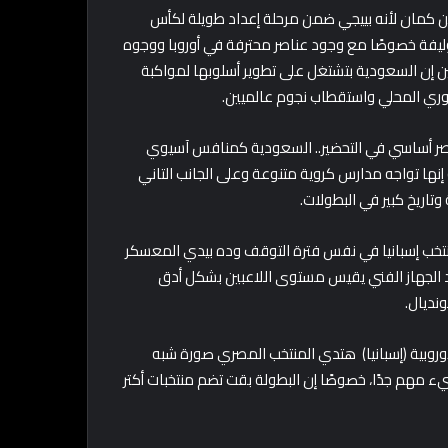
ن كمان لأنه بييجي ضمن مرحلة إعداد طويلة لكأس
أفضل توليفة خصوصًا مع وجود عناصر محترفة في أوروبا ووجوه
إن السعودية بتشتغل على تطوير أسلوبها لمواكبة
لدوري المحلي واستقطاب نجوم عالميين.
نصر أساسي في التحضير.. السعودية كمنافس آسيوي
نها تواجه مدارس كروية متنوعة وعلى الجانب التاني
تاريخ كبير في البطولات.
ب إسبانيا في نفس فترة التوقف وده بيدي المعسكر
ساعد الجهاز الفني يقيس مستوى اللاعبين بشكل أدق
نديال.
لأوروبية (إسبانيا) هتدي المنتخب المصري صورة شبه
 مهم جدًا، خصوصًا إن البطولة بقت تضم منتخبات أكتر