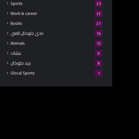
Sports
23
Work & career
22
Books
21
نادي جلوكال الفني
14
Animals
12
عبثيات
9
بريد جلوكال
8
Glocal Sports
1