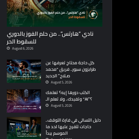
نادي “هارتس”.. من حلم الفوز بالدوري
للسقوط الحر
August 6, 2026
كل حاجة محتاج تعرفها عن
طرابزون سبور.. فريق “محمد
صـلاح” الجديد
August 5, 2026
الكتب دورها إيه؟ تعلمك
وتفيدك.. ولا تعلم الـ “AI”؟
August 5, 2026
دليل التسالي في فترة التوقف..
حاجات تتفرج عليها لحد ما
الموسم يبدأ