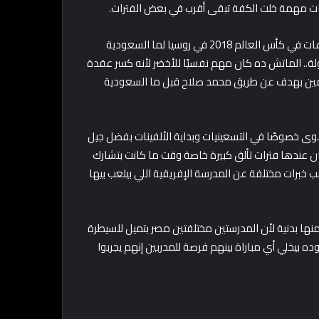
رات مهمة خلت الكفة تبقى أقرب في بعض الفترات.
واحدة من أبرز المواجهات اللي دايمًا بتتذكر هي مباراة دور المجموعات في كأس العالم 2018 في روسيا لما السعودية
بطولة.. الماتش ده كان مهم نفسيًا للأخضر لأنه كسر عقدة
قدمين بهدف عن طريق محمد صلاح قبل ما السعودية
قوى خصوصًا في التسعينيات وبداية الألفينات بفضل جيل
ن عندها فترات تألق كبيرة خاصة وقت ما كانت بتشارك
من 1994 لحد 2006 وده خلاها تكتسب خبرات مختلفة عن المدرسة الإفريقية اللي بيلعب بيها
 منها بدنية لأن المدرستين مختلفتين مصر بتميل للسيطرة
ه بيخلي أي مباراة بينهم فرصة للمدربين إنهم يجربوا