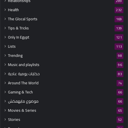
Relationships
289
Health
232
The Glocal Sports
169
Tips & Tricks
139
Only In Egypt
121
Lists
113
Trending
98
Music and playlists
96
حكايات يومية عادية
83
Around The World
74
Gaming & Tech
66
موضوع مايهمكش
66
Movies & Series
65
Stories
52