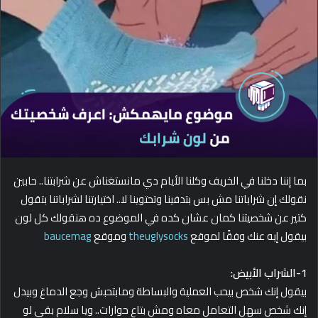
d
a
n
e
m
a
i
l
بما إننا دخلنا في الخريف وكلنا الأيام دي مانستغناش عن شرابتنا.. حابين
نقولك إن شراباتنا مش بس بتدفينا وتحتوينا لا.. اختيارتنا لشراباتنا بتقول
كتير عن شخصيتنا كمان عشان كده في الموضوع ده هنقولك كل لون
بيقول إيه عنك وفقًا لموقع
theuglysocks
وموقع
baucemag
1-الشراب الأبيض:
بيقول إنك شخص بيحب العملية والبساطة ومابتحبش وجع الدماغ وبيدل
إنك شخص سهل التعامل معاه ومش بتاع حوارات.. ويا سلام بقى لو