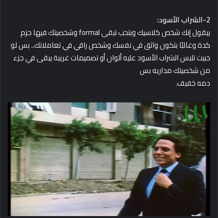
2-الشراب الأسود:
بيقول إنك شخص كلاسيك وبتحب تبقى formal وشخصيتك فيها حزم
كدة وغالبًا بتكون واثق في نفسك وشخص راقي في تعاملاتك.. بس لو
حبيت تلبس الشراب الأسود عليه ألوان أو تصميمات غريبة يبقى في جزء
من شخصيتك مداريه بس
دمه خفيف.