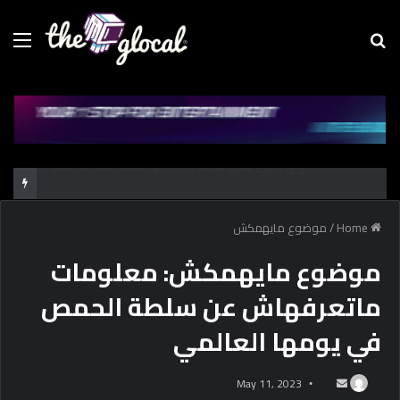
Menu
Se
fo
كشف أثري جديد بالدقهلية يوثق آلاف السنين من الاستيطان البشري
Home
/
موضوع مايهمكش
موضوع مايهمكش: معلومات
ماتعرفهاش عن سلطة الحمص
في يومها العالمي
May 11, 2023
S