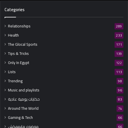
Categories
Relationships
289
Health
233
The Glocal Sports
171
Tips & Tricks
139
Only In Egypt
122
Lists
113
Trending
98
Music and playlists
96
حكايات يومية عادية
83
Around The World
74
Gaming & Tech
66
موضوع مايهمكش
66