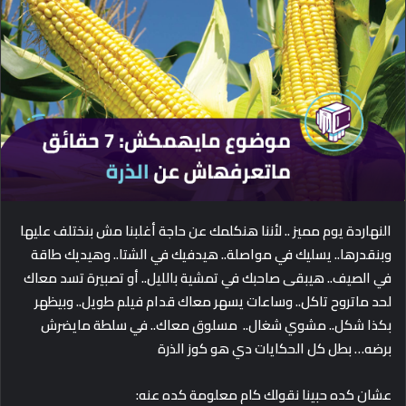
d
a
n
e
m
a
i
l
النهاردة يوم مميز .. لأننا هنكلمك عن حاجة أغلبنا مش بنختلف عليها
وبنقدرها.. يسليك في مواصلة.. هيدفيك في الشتا.. وهيديك طاقة
في الصيف.. هيبقى صاحبك في تمشية بالليل.. أو تصبيرة تسد معاك
لحد ماتروح تاكل.. وساعات يسهر معاك قدام فيلم طويل.. وبيظهر
بكذا شكل.. مشوي شغال.. مسلوق معاك.. في سلطة مايضرش
برضه… بطل كل الحكايات دي هو كوز الذرة
عشان كده حبينا نقولك كام معلومة كده عنه: