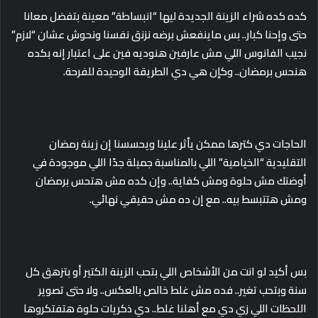
كده كده شراء الزينة الجديدة ليها “انبساطة” معينة بتفضل معانا
حتى وإحنا كبار.. بس ماينفعش برضه نزنق نفسنا ونحوش عشان “لازم”
نجيب الفانوس اللي مش عارفين هنوديه فين على اعتبار إنه بكده
هنحس برمضان.. وكإن هي دي الطريقة الوحيدة للفرحة.
الحاجات دي كترها ممكن يأثر علينا ويحسسنا إن زينة رمضان
التقليدية “الخيامية” اللي بالمناسبة جميلة جدًا اللي موجودة في
أوضتك مش حلوة ومش كفاية.. وإن كده مش هتحس برمضان
ومش هتتبسط بيه.. مع إن ده مش حقيقي نهائي.
بس أكيد لو انت من الأشخاص اللي بتحب الزينة الكتير أو بتزهق كل
سنة وبتحب تغير.. فده مش غلط خالص بالعكس.. ولا حتى تصوير
اللحظات اللي زي دي مع أهلنا غلط.. دي ذكريات حلوة هتفتكروها