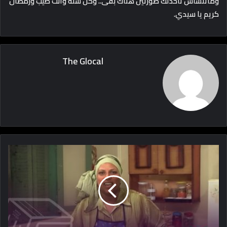
وماتنساش تاخدلك صورتين هناك بقى.. وكل سنة وانت طيب ورمضان
كريم يا سيدي.
The Glocal