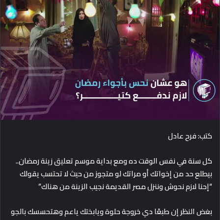
d
a
n
e
m
a
i
l
كتب: فرح عادل
كل سنة في نفس الوقت ده ومع بداية موسم تعليق زينة رمضان..
بيطلع حد من إخواتك أو مراتك لو متجوز من حيث لا تحتسب يقولك
“إحنا لازم نحوش وننزل مصر القديمة نجيب الزينة من هناك”
بغض النظر إن طبعًا دي خروجة حلوة ويابختك ياعم وهتحسسك بالجو