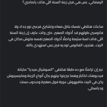
الرمضاني.. بس هي فين زينة السنة اللي فاتت ياصاحبي؟
ساعات هتلاقي نفسك بتنزل معاه وتشتري فرعين نور جداد ولا
فانوسين طولهم قد أخوك الصغير.. حتى وانت عارف إن زينة السنة
اللي فاتت لسة سليمة واصلًا أخوك الصغير نفسه ملوش مكان في
البيت.. هتجيب الفانوس توديه فين بس استهدي بالله.
غير إن تزامنًا مع ده طبعًا هتلاقي “السوشيال ميديا” مليانة
فيديوهات لكابلز وهما بيزينوا بيتهم بكل أنواع الزينة ومابيسيبوش
ركن في البيت مافيهوش عربية فول صغيرة ودبدوب بسنت
ودياسطي.