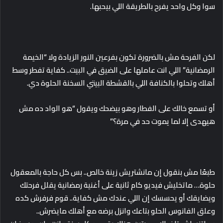
سوا وكل واحد يفرح بالطريقة اللي بيحبها.
لكن الفرحة مش بالضرورة تكون بفرعين النور الزيادة ولا “الخيمة
الرمضانية” اللي انت عاملها على الضيق في البيت.. كفاية تفطر وسط
أهلك وتحلوا بالكنافة اللي بالقشطة البيتي السخنة الحلوة دي.
أو تسمع خالك على الفطار وهو بيضحك ويقول “هو الواد ده مش
هيهدى إلا لما يموت حد في مرة؟”
طبعًا مش بنقول إن مانشتريش زينة خالص.. بس كل حاجة بالمعقول
حلوة… ماتخليش فيديو كام ثانية على أغنية رمضانية يقلل فرحتك
ويضايقك أو يحسسك إن اللي عندك مش كفاية.. قوم فرفرش كده
وعلق الفانوس الحلو بتاعك وانزل برضه مع أهلك مايضرش..