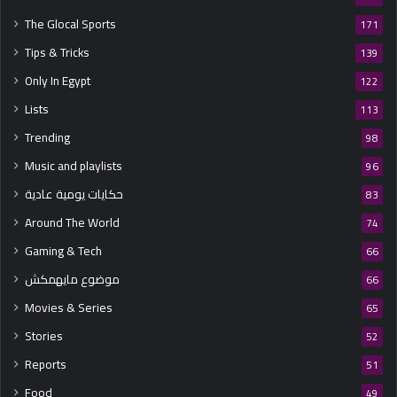
The Glocal Sports
171
Tips & Tricks
139
Only In Egypt
122
Lists
113
Trending
98
Music and playlists
96
حكايات يومية عادية
83
Around The World
74
Gaming & Tech
66
موضوع مايهمكش
66
Movies & Series
65
Stories
52
Reports
51
Food
49