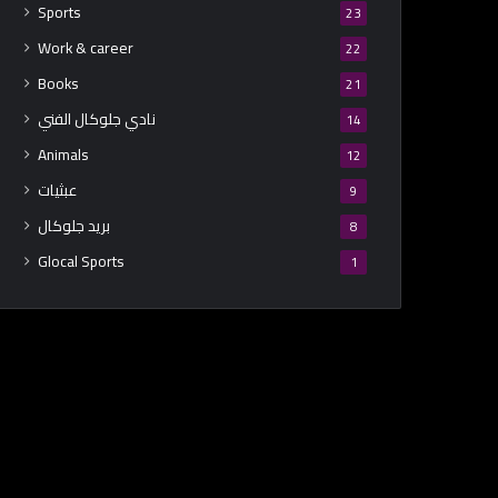
Sports
23
Work & career
22
Books
21
نادي جلوكال الفني
14
Animals
12
عبثيات
9
بريد جلوكال
8
Glocal Sports
1