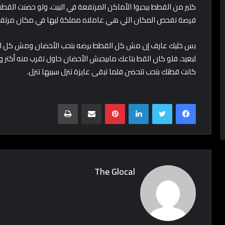
كتير من القطط بيحبوا الأماكن المرتفعة في البيت، ولو حضنت الق
فرصة تفحص المكان اللي هي عاملاه مملكة ليها في مكان مرتفع
بس خليك عارف إن مش كل القطط برضه بتحب الأحضان ومش كل الأو
لبعيد، فلو كان القط بتاعك مابيحبش الأحضان حاول تقرب منه أكتر و
كانت قطتك بتحب تتحضن فلما تبقى عايزة تنزل سيبها تنزل.
Print
Share via Email
Pinterest
LinkedIn
Twitter
Facebook
The Glocal