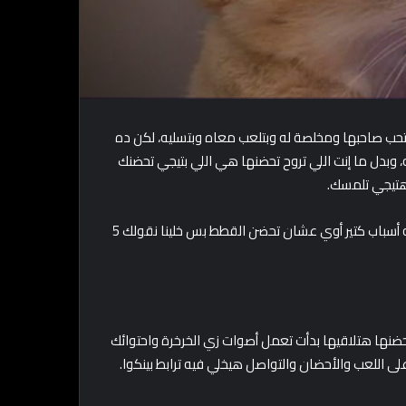
تحب صاحبها ومخلصة له وبتلعب معاه وبتسليه، لكن ده
وبدل ما إنت اللي تروح تحضنها هي اللي بتيجي تحضنك
 هتيجي تلمسك.
يوم 4 يونيو من كل سنة هو يوم إنك تحضن القط بتاعك، ويمكن فيه أسباب كتير أوي عشان تحضن القطط بس خلينا نقولك 5
تحضنها هتلاقيها بدأت تعمل أصوات زي الخرخرة واحتوائك
للعب والأحضان والتواصل هيخلي فيه ترابط بينكوا.