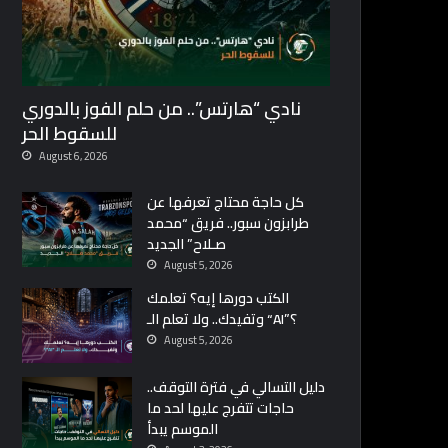
نادي “هارتس”.. من حلم الفوز بالدوري
للسقوط الحر
August 6, 2026
كل حاجة محتاج تعرفها عن
طرابزون سبور.. فريق “محمد
صـلاح” الجديد
August 5, 2026
الكتب دورها إيه؟ تعلمك
وتفيدك.. ولا تعلم الـ “AI”؟
August 5, 2026
دليل التسالي في فترة التوقف..
حاجات تتفرج عليها لحد ما
الموسم يبدأ