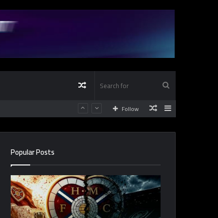
Random
Search
Random
Sidebar
Follow
Article
for
Article
Popular Posts