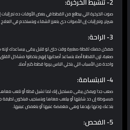
2- تنشيط الخرخرة:
هيرتز، وتم إثبات إن الأصوات دي بتعزز الشفاء وبتستخدم في العلاج 
3- الراحة:
ممكن حضنك لقطة صغيرة وقت حتى لو قليل يبقى بيساعدك لإنه هي
صعبة، لإن القطط أصلا بتساعد أصحابها إنهم يتخطوا مشاكل القلق
واحدة من الأسباب اللي بتخلي الناس يربوا قطط كتير أصلا.
4- الابتسامة:
صعب جدا ويمكن يبقى مستحيل إنك لما تشيل قطة أو تلعب معاها 
مبسوطة إن حد شايلها أو بيلعب معاها وبتستجيب فبتكون لطيفة جد
بتدعك ودنها بإيدها وهي مغمضة عنيها أو بتغمض عينيها.
5- الفحص: