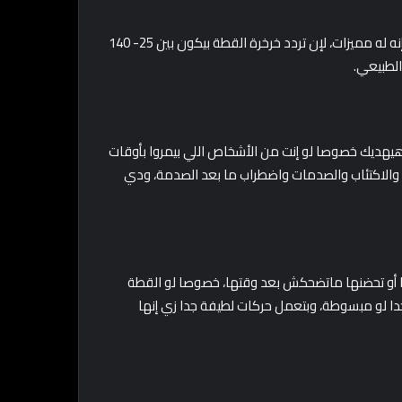
صوت الخرخرة اللي بيطلع من القطط في بعض الأوقات ده تم إثبات إنه له مميزات، لإن تردد خرخرة القطة بيكون بين 25- 140
الطبيعي.
هديك خصوصا لو إنت من الأشخاص اللي بيمروا بأوقات
 والاكتئاب والصدمات واضطراب ما بعد الصدمة، ودي
أو تحضنها ماتضحكش بعد وقتها، خصوصا لو القطة
ا لو مبسوطة، وبتعمل حركات لطيفة جدا زي إنها