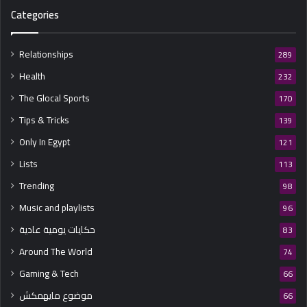
Categories
Relationships
289
Health
232
The Glocal Sports
170
Tips & Tricks
139
Only In Egypt
121
Lists
113
Trending
98
Music and playlists
96
حكايات يومية عادية
83
Around The World
74
Gaming & Tech
66
موضوع مايهمكش
66