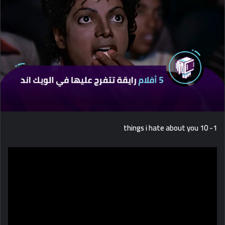
d
a
n
e
m
a
i
l
1- 10 things i hate about you